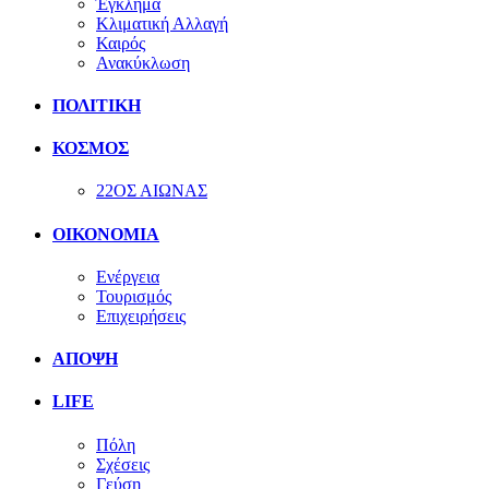
Έγκλημα
Κλιματική Αλλαγή
Καιρός
Ανακύκλωση
ΠΟΛΙΤΙΚΗ
ΚΟΣΜΟΣ
22ΟΣ ΑΙΩΝΑΣ
ΟΙΚΟΝΟΜΙΑ
Ενέργεια
Τουρισμός
Επιχειρήσεις
ΑΠΟΨΗ
LIFE
Πόλη
Σχέσεις
Γεύση