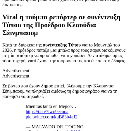
δικτύωσης.
Viral η τούμπα ρεπόρτερ σε συνέντευξη
Τύπου της Προέδρου Κλαούδια
Σέινμπαουμ
Κατά τη διάρκεια της
συνέντευξης Τύπου
για το Μουντιάλ του
2026, η πρόεδρος πέταξε μια μπάλα προς τους παρευρισκόμενους
με μία ρεπόρτερ να προσπαθεί να την πιάσει. Δεν στάθηκε όμως
τόσο τυχερή, γιατί έχασε την ισορροπία της και έπεσε στο έδαφος.
Advertisement
Advertisement
Σε βίντεο που έχουν δημοσιευτεί, βλέπουμε την Κλαούντια
Σέινμπαουμ να πλησιάζει αμέσως τη δημοσιογράφο για να τη
βοηθήσει να σηκωθεί.
Mientras tanto en Mejico…
https://t.co/7iwo9ecqpa
pic.twitter.com/kuB83b4aJ2
— MALVADO DR. TOCINO