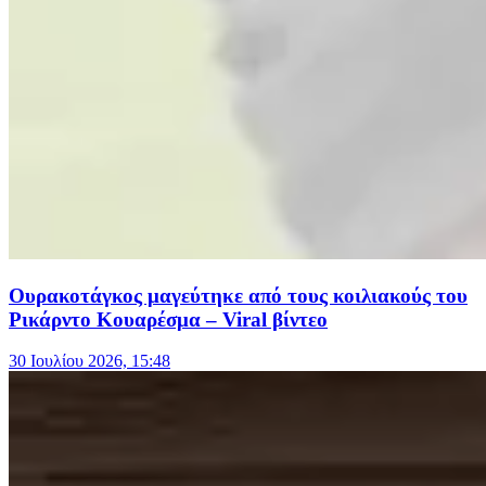
Ουρακοτάγκος μαγεύτηκε από τους κοιλιακούς του
Ρικάρντο Κουαρέσμα – Viral βίντεο
30 Ιουλίου 2026, 15:48