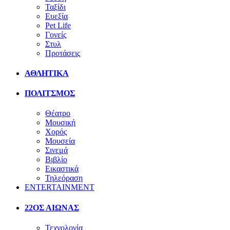
Ταξίδι
Ευεξία
Pet Life
Γονείς
Στυλ
Προτάσεις
ΑΘΛΗΤΙΚΑ
ΠΟΛΙΤΣΜΟΣ
Θέατρο
Μουσική
Χορός
Μουσεία
Σινεμά
Βιβλίο
Εικαστικά
Τηλεόραση
ENTERTAINMENT
22ΟΣ ΑΙΩΝΑΣ
Τεχνολογία