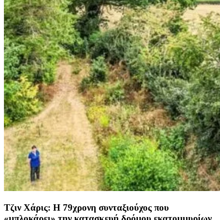
Τζιν Χάρις: Η 79χρονη συνταξιούχος που
«μπλοκάρει» την κατασκευή δρόμου εκατομμυρίων