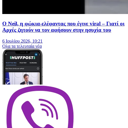
Ο Neil, η φώκια-ελέφαντας που έγινε viral – Γιατί οι
Αρχές ζητούν να τον αφήσουν στην ησυχία του
6 Ιουλίου 2026, 10:21
Oλα τα τελευταία νέα