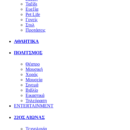
Ταξίδι
Ευεξία
Pet Life
Γονείς
Στυλ
Προτάσεις
ΑΘΛΗΤΙΚΑ
ΠΟΛΙΤΣΜΟΣ
Θέατρο
Μουσική
Χορός
Μουσεία
Σινεμά
Βιβλίο
Εικαστικά
Τηλεόραση
ENTERTAINMENT
22ΟΣ ΑΙΩΝΑΣ
Τεχνολογία