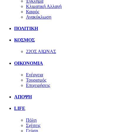
Έγκλημα
Κλιματική Αλλαγή
Καιρός
Ανακύκλωση
ΠΟΛΙΤΙΚΗ
ΚΟΣΜΟΣ
22ΟΣ ΑΙΩΝΑΣ
ΟΙΚΟΝΟΜΙΑ
Ενέργεια
Τουρισμός
Επιχειρήσεις
ΑΠΟΨΗ
LIFE
Πόλη
Σχέσεις
Γεύση