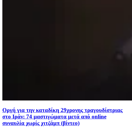
Οργή για την καταδίκη 29χρονης τραγουδίστριας
στο Ιράν: 74 μαστιγώματα μετά από online
συναυλία χωρίς χιτζάμπ (βίντεο)