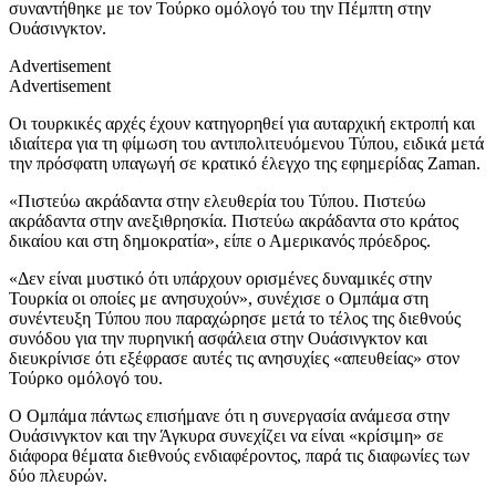
συναντήθηκε με τον Τούρκο ομόλογό του την Πέμπτη στην
Ουάσινγκτον.
Advertisement
Advertisement
Οι τουρκικές αρχές έχουν κατηγορηθεί για αυταρχική εκτροπή και
ιδιαίτερα για τη φίμωση του αντιπολιτευόμενου Τύπου, ειδικά μετά
την πρόσφατη υπαγωγή σε κρατικό έλεγχο της εφημερίδας Zaman.
«Πιστεύω ακράδαντα στην ελευθερία του Τύπου. Πιστεύω
ακράδαντα στην ανεξιθρησκία. Πιστεύω ακράδαντα στο κράτος
δικαίου και στη δημοκρατία», είπε ο Αμερικανός πρόεδρος.
«Δεν είναι μυστικό ότι υπάρχουν ορισμένες δυναμικές στην
Τουρκία οι οποίες με ανησυχούν», συνέχισε ο Ομπάμα στη
συνέντευξη Τύπου που παραχώρησε μετά το τέλος της διεθνούς
συνόδου για την πυρηνική ασφάλεια στην Ουάσινγκτον και
διευκρίνισε ότι εξέφρασε αυτές τις ανησυχίες «απευθείας» στον
Τούρκο ομόλογό του.
Ο Ομπάμα πάντως επισήμανε ότι η συνεργασία ανάμεσα στην
Ουάσινγκτον και την Άγκυρα συνεχίζει να είναι «κρίσιμη» σε
διάφορα θέματα διεθνούς ενδιαφέροντος, παρά τις διαφωνίες των
δύο πλευρών.