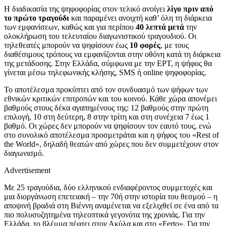
Η διαδικασία της ψηφοφορίας στον τελικό ανοίγει
λίγο πριν από
το πρώτο τραγούδι
και παραμένει ανοιχτή καθ’ όλη τη διάρκεια
των εμφανίσεων, καθώς και για περίπου
40 λεπτά μετά
την
ολοκλήρωση του τελευταίου διαγωνιστικού τραγουδιού. Οι
τηλεθεατές μπορούν να ψηφίσουν έως
10 φορές
, με τους
διαθέσιμους τρόπους να εμφανίζονται στην οθόνη κατά τη διάρκεια
της μετάδοσης. Στην Ελλάδα, σύμφωνα με την ΕΡΤ, η ψήφος θα
γίνεται μέσω τηλεφωνικής κλήσης, SMS ή online ψηφοφορίας.
Το αποτέλεσμα προκύπτει από τον συνδυασμό των ψήφων των
εθνικών κριτικών επιτροπών και του κοινού. Κάθε χώρα απονέμει
βαθμούς στους δέκα αγαπημένους της: 12 βαθμούς στην πρώτη
επιλογή, 10 στη δεύτερη, 8 στην τρίτη και στη συνέχεια 7 έως 1
βαθμό. Οι χώρες δεν μπορούν να ψηφίσουν τον εαυτό τους, ενώ
στο συνολικό αποτέλεσμα προσμετράται και η ψήφος του «Rest of
the World», δηλαδή θεατών από χώρες που δεν συμμετέχουν στον
διαγωνισμό.
Advertisement
Με 25 τραγούδια, δύο ελληνικού ενδιαφέροντος συμμετοχές και
μια διοργάνωση επετειακή – την 70ή στην ιστορία του θεσμού – η
αποψινή βραδιά στη Βιέννη αναμένεται να εξελιχθεί σε ένα από τα
πιο πολυσυζητημένα τηλεοπτικά γεγονότα της χρονιάς. Για την
Ελλάδα, το βλέμμα πέφτει στον Ακύλα και στο «Ferto». Για την