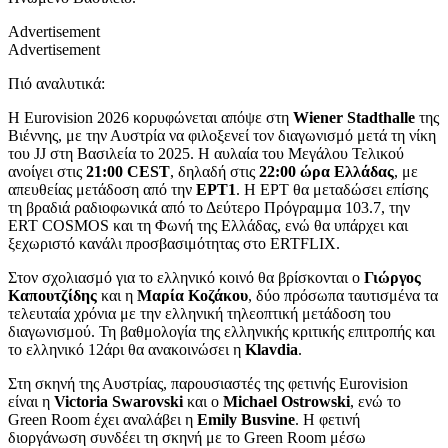
Advertisement
Advertisement
Πιό αναλυτικά:
Η Eurovision 2026 κορυφώνεται απόψε στη
Wiener Stadthalle
της
Βιέννης, με την Αυστρία να φιλοξενεί τον διαγωνισμό μετά τη νίκη
του JJ στη Βασιλεία το 2025. Η αυλαία του Μεγάλου Τελικού
ανοίγει στις
21:00 CEST
, δηλαδή στις
22:00 ώρα Ελλάδας
, με
απευθείας μετάδοση από την
ΕΡΤ1
. Η ΕΡΤ θα μεταδώσει επίσης
τη βραδιά ραδιοφωνικά από το Δεύτερο Πρόγραμμα 103.7, την
ERT COSMOS και τη Φωνή της Ελλάδας, ενώ θα υπάρχει και
ξεχωριστό κανάλι προσβασιμότητας στο ERTFLIX.
Στον σχολιασμό για το ελληνικό κοινό θα βρίσκονται ο
Γιώργος
Καπουτζίδης
και η
Μαρία Κοζάκου
, δύο πρόσωπα ταυτισμένα τα
τελευταία χρόνια με την ελληνική τηλεοπτική μετάδοση του
διαγωνισμού. Τη βαθμολογία της ελληνικής κριτικής επιτροπής και
το ελληνικό 12άρι θα ανακοινώσει η
Klavdia
.
Στη σκηνή της Αυστρίας, παρουσιαστές της φετινής Eurovision
είναι η
Victoria Swarovski
και ο
Michael Ostrowski
, ενώ το
Green Room έχει αναλάβει η
Emily Busvine
. Η φετινή
διοργάνωση συνδέει τη σκηνή με το Green Room μέσω