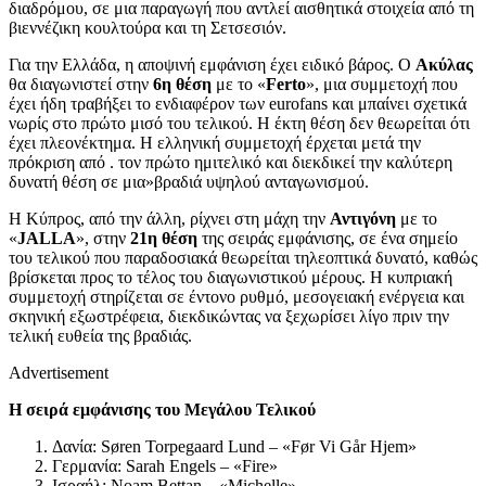
διαδρόμου, σε μια παραγωγή που αντλεί αισθητικά στοιχεία από τη
βιεννέζικη κουλτούρα και τη Σετσεσιόν.
Για την Ελλάδα, η αποψινή εμφάνιση έχει ειδικό βάρος. Ο
Ακύλας
θα διαγωνιστεί στην
6η θέση
με το «
Ferto
», μια συμμετοχή που
έχει ήδη τραβήξει το ενδιαφέρον των eurofans και μπαίνει σχετικά
νωρίς στο πρώτο μισό του τελικού. Η έκτη θέση δεν θεωρείται ότι
έχει πλεονέκτημα. Η ελληνική συμμετοχή έρχεται μετά την
πρόκριση από . τον πρώτο ημιτελικό και διεκδικεί την καλύτερη
δυνατή θέση σε μια»βραδιά υψηλού ανταγωνισμού.
Η Κύπρος, από την άλλη, ρίχνει στη μάχη την
Αντιγόνη
με το
«
JALLA
», στην
21η θέση
της σειράς εμφάνισης, σε ένα σημείο
του τελικού που παραδοσιακά θεωρείται τηλεοπτικά δυνατό, καθώς
βρίσκεται προς το τέλος του διαγωνιστικού μέρους. Η κυπριακή
συμμετοχή στηρίζεται σε έντονο ρυθμό, μεσογειακή ενέργεια και
σκηνική εξωστρέφεια, διεκδικώντας να ξεχωρίσει λίγο πριν την
τελική ευθεία της βραδιάς.
Advertisement
Η σειρά εμφάνισης του Μεγάλου Τελικού
Δανία: Søren Torpegaard Lund – «Før Vi Går Hjem»
Γερμανία: Sarah Engels – «Fire»
Ισραήλ: Noam Bettan – «Michelle»