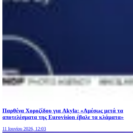
Παρθένα Χοροζίδου για Akyla: «Αμέσως μετά τα
αποτελέσματα της Eurovision έβαλε τα κλάματα»
11 Ιουνίου 2026, 12:03