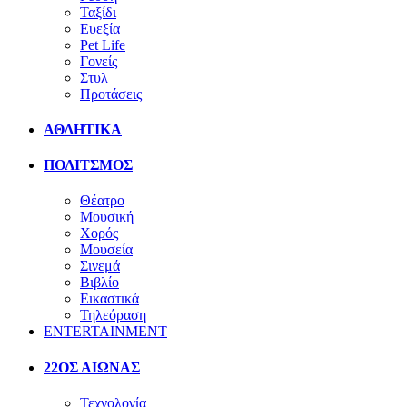
Ταξίδι
Ευεξία
Pet Life
Γονείς
Στυλ
Προτάσεις
ΑΘΛΗΤΙΚΑ
ΠΟΛΙΤΣΜΟΣ
Θέατρο
Μουσική
Χορός
Μουσεία
Σινεμά
Βιβλίο
Εικαστικά
Τηλεόραση
ENTERTAINMENT
22ΟΣ ΑΙΩΝΑΣ
Τεχνολογία