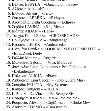
Βέλγιο: ESSYLA – «Dancing on the Ice»
Αλβανία: Alis – «Nân»
Ελλάδα: Akylas – «Ferto»
Ουκρανία: LELÉKA – «Ridnym»
Αυστραλία: Delta Goodrem – «Eclipse»
Σερβία: LAVINA – «Kraj Mene»
Μάλτα: AIDAN – «Bella»
Τσεχία: Daniel Zizka – «CROSSROADS»
Βουλγαρία: DARA – «Bangaranga»
Κροατία: LELEK – «Andromeda»
Ηνωμένο Βασίλειο: LOOK MUM NO COMPUTER –
«Eins, Zwei, Drei»
Γαλλία: Monroe – «Regarde !»
Μολδαβία: Satoshi – «Viva, Moldova!»
Φινλανδία: Linda Lampenius x Pete Parkkonen –
«Liekinheitin»
Πολωνία: ALICJA – «Pray»
Λιθουανία: Lion Ceccah – «Sólo Quiero Más»
Σουηδία: FELICIA – «My System»
Κύπρος: Antigoni – «JALLA»
Ιταλία: Sal Da Vinci – «Per Sempre Sì»
Νορβηγία: JONAS LOVV – «YA YA YA»
Ρουμανία: Alexandra Căpitănescu – «Choke Me»
Αυστρία: COSMÓ – «Tanzschein»