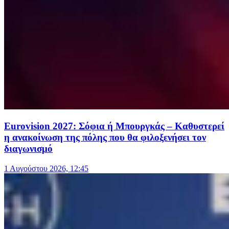
Eurovision 2027: Σόφια ή Μπουργκάς – Καθυστερεί
η ανακοίνωση της πόλης που θα φιλοξενήσει τον
διαγωνισμό
1 Αυγούστου 2026, 12:45