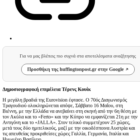
Για να μας βλέπεις πιο συχνά στα αποτελέσματα αναζήτησης
Προσθήκη της huffingtonpost.gr στην Google
Δημοσιογραφική επιμέλεια Τέρενς Κουίκ
Η μεγάλη βραδιά της Eurovision έφτασε. Ο 70ός Διαγωνισμός
Τραγουδιού ολοκληρώνεται απόψε, Σάββατο 16 Μαΐου, στη
Βιέννη, με την Ελλάδα να ανεβαίνει στη σκηνή από την 6η θέση με
τον Ακύλα και το «Ferto» και την Κύπρο να εμφανίζεται 21η με την
Αντιγόνη και το «JALLA». Στον τελικό συμμετέχουν 25 χώρες,
μετά τους δύο ημιτελικούς, μαζί με την οικοδέσποινα Αυστρία και
τις απευθείας προκριθείσες χώρες Γαλλία, Γερμανία, Ιταλία και
Ηνωμένο Βασίλειο.