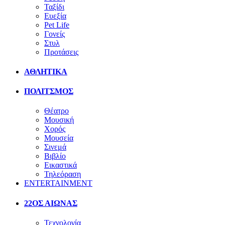
Ταξίδι
Ευεξία
Pet Life
Γονείς
Στυλ
Προτάσεις
ΑΘΛΗΤΙΚΑ
ΠΟΛΙΤΣΜΟΣ
Θέατρο
Μουσική
Χορός
Μουσεία
Σινεμά
Βιβλίο
Εικαστικά
Τηλεόραση
ENTERTAINMENT
22ΟΣ ΑΙΩΝΑΣ
Τεχνολογία