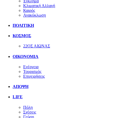
Έγκλημα
Κλιματική Αλλαγή
Καιρός
Ανακύκλωση
ΠΟΛΙΤΙΚΗ
ΚΟΣΜΟΣ
22ΟΣ ΑΙΩΝΑΣ
ΟΙΚΟΝΟΜΙΑ
Ενέργεια
Τουρισμός
Επιχειρήσεις
ΑΠΟΨΗ
LIFE
Πόλη
Σχέσεις
Γεύση