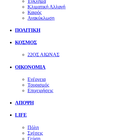
Έγκλημα
Κλιματική Αλλαγή
Καιρός
Ανακύκλωση
ΠΟΛΙΤΙΚΗ
ΚΟΣΜΟΣ
22ΟΣ ΑΙΩΝΑΣ
ΟΙΚΟΝΟΜΙΑ
Ενέργεια
Τουρισμός
Επιχειρήσεις
ΑΠΟΨΗ
LIFE
Πόλη
Σχέσεις
Γεύση