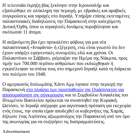
Η τελευταία έκρηξη βίας ξεκίνησε στην Ιερουσαλήμ και
εξαπλώθηκε σε ολόκληρη την περιοχή, με εβραϊκές και αραβικές
συγκρούσεις και ταραχές στο Ισραήλ. Υπήρξαν επίσης εκτεταμένες
παλαιστινιακές διαδηλώσεις την Παρασκευή στην κατεχόμενη
Δυτική Όχθη, όπου οι ισραηλινές δυνάμεις πυροβόλησαν και
σκότωσαν 11 άτομα.
Η αυξανόμενη βία έχει προκαλέσει φόβους για μια νέα
παλαιστινιακή «Ιντιφάντα» ή εξέγερση, ενώ είναι γνωστό ότι δεν
έχουν υπάρξει ειρηνευτικές συνομιλίες εδώ και χρόνια. Οι
Παλαιστίνιοι το Σάββατο, γιόρταζαν την Ημέρα της Νάκμπα, προς
τιμήν των 700.000 περίπου ανθρώπων που εκδιώχθηκαν ή
εγκατέλειψαν τα σπίτια τους στο σημερινό Ισραήλ κατά τη διάρκεια
του πολέμου του 1948.
Ο αμερικανός διπλωμάτης Χάντι Αμρ έφτασε στην περιοχή την
Παρασκευή
στο πλαίσιο των προσπαθειών της Ουάσινγκτον για
αποσυμφόρηση της σύγκρουσης
και το Συμβούλιο Ασφαλείας του
Ηνωμένου Βασιλείου πρόκειται να συναντηθεί την Κυριακή.
Ωστόσο, το Ισραήλ απέρριψε μια αιγυπτιακή πρόταση για εκεχειρία
ενός έτους, την οποία είχαν αποδεχθεί οι κυβερνήτες της Χαμάς,
δήλωσε ένας Αιγύπτιος αξιωματούχος την Παρασκευή υπό τον όρο
της ανωνυμίας για να συζητήσει τις διαπραγματεύσεις.
Advertisement