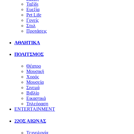
Ταξίδι
Ευεξία
Pet Life
Γονείς
Στυλ
Προτάσεις
ΑΘΛΗΤΙΚΑ
ΠΟΛΙΤΣΜΟΣ
Θέατρο
Μουσική
Χορός
Μουσεία
Σινεμά
Βιβλίο
Εικαστικά
Τηλεόραση
ENTERTAINMENT
22ΟΣ ΑΙΩΝΑΣ
Τεχνολογία