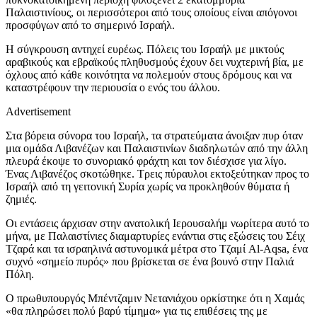
Παλαιστινίους, οι περισσότεροι από τους οποίους είναι απόγονοι
προσφύγων από το σημερινό Ισραήλ.
Η σύγκρουση αντηχεί ευρέως. Πόλεις του Ισραήλ με μικτούς
αραβικούς και εβραϊκούς πληθυσμούς έχουν δει νυχτερινή βία, με
όχλους από κάθε κοινότητα να πολεμούν στους δρόμους και να
καταστρέφουν την περιουσία ο ενός του άλλου.
Advertisement
Στα βόρεια σύνορα του Ισραήλ, τα στρατεύματα άνοιξαν πυρ όταν
μια ομάδα Λιβανέζων και Παλαιστινίων διαδηλωτών από την άλλη
πλευρά έκοψε το συνοριακό φράχτη και τον διέσχισε για λίγο.
Ένας Λιβανέζος σκοτώθηκε. Τρεις πύραυλοι εκτοξεύτηκαν προς το
Ισραήλ από τη γειτονική Συρία χωρίς να προκληθούν θύματα ή
ζημιές.
Οι εντάσεις άρχισαν στην ανατολική Ιερουσαλήμ νωρίτερα αυτό το
μήνα, με Παλαιστίνιες διαμαρτυρίες ενάντια στις εξώσεις του Σέιχ
Τζαρά και τα ισραηλινά αστυνομικά μέτρα στο Τζαμί Al-Aqsa, ένα
συχνό «σημείο πυρός» που βρίσκεται σε ένα βουνό στην Παλιά
Πόλη.
Ο πρωθυπουργός Μπέντζαμιν Νετανιάχου ορκίστηκε ότι η Χαμάς
«θα πληρώσει πολύ βαρύ τίμημα» για τις επιθέσεις της με