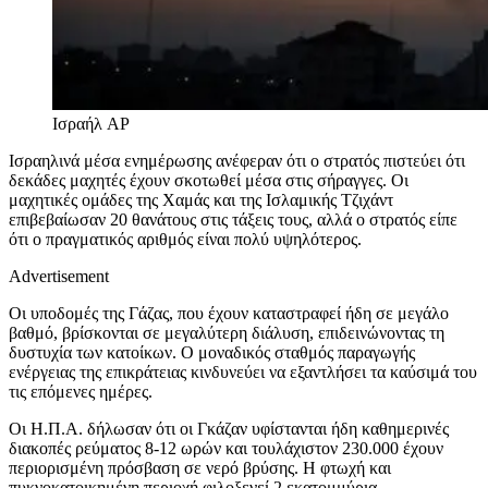
Ισραήλ
AP
Ισραηλινά μέσα ενημέρωσης ανέφεραν ότι ο στρατός πιστεύει ότι
δεκάδες μαχητές έχουν σκοτωθεί μέσα στις σήραγγες. Οι
μαχητικές ομάδες της Χαμάς και της Ισλαμικής Τζιχάντ
επιβεβαίωσαν 20 θανάτους στις τάξεις τους, αλλά ο στρατός είπε
ότι ο πραγματικός αριθμός είναι πολύ υψηλότερος.
Advertisement
Οι υποδομές της Γάζας, που έχουν καταστραφεί ήδη σε μεγάλο
βαθμό, βρίσκονται σε μεγαλύτερη διάλυση, επιδεινώνοντας τη
δυστυχία των κατοίκων. Ο μοναδικός σταθμός παραγωγής
ενέργειας της επικράτειας κινδυνεύει να εξαντλήσει τα καύσιμά του
τις επόμενες ημέρες.
Οι Η.Π.Α. δήλωσαν ότι οι Γκάζαν υφίστανται ήδη καθημερινές
διακοπές ρεύματος 8-12 ωρών και τουλάχιστον 230.000 έχουν
περιορισμένη πρόσβαση σε νερό βρύσης. Η φτωχή και
πυκνοκατοικημένη περιοχή φιλοξενεί 2 εκατομμύρια