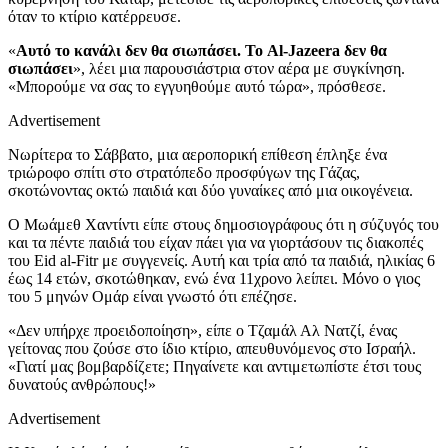
όταν το κτίριο κατέρρευσε.
«
Αυτό το κανάλι δεν θα σιωπάσει. Το Al-Jazeera δεν θα
σιωπάσει
», λέει μια παρουσιάστρια στον αέρα με συγκίνηση.
«Μπορούμε να σας το εγγυηθούμε αυτό τώρα», πρόσθεσε.
Advertisement
Νωρίτερα το Σάββατο, μια αεροπορική επίθεση έπληξε ένα
τριώροφο σπίτι στο στρατόπεδο προσφύγων της Γάζας,
σκοτώνοντας οκτώ παιδιά και δύο γυναίκες από μια οικογένεια.
Ο Μωάμεθ Χαντίντι είπε στους δημοσιογράφους ότι η σύζυγός του
και τα πέντε παιδιά του είχαν πάει για να γιορτάσουν τις διακοπές
του Eid al-Fitr με συγγενείς. Αυτή και τρία από τα παιδιά, ηλικίας 6
έως 14 ετών, σκοτώθηκαν, ενώ ένα 11χρονο λείπει. Μόνο ο γιος
του 5 μηνών Ομάρ είναι γνωστό ότι επέζησε.
«Δεν υπήρχε προειδοποίηση», είπε ο Τζαμάλ Αλ Νατζί, ένας
γείτονας που ζούσε στο ίδιο κτίριο, απευθυνόμενος στο Ισραήλ.
«Γιατί μας βομβαρδίζετε; Πηγαίνετε και αντιμετωπίστε έτσι τους
δυνατούς ανθρώπους!»
Advertisement