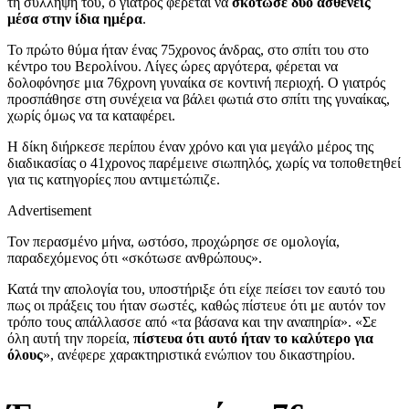
τη σύλληψή του, ο γιατρός φέρεται να
σκότωσε δύο ασθενείς
μέσα στην ίδια ημέρα
.
Το πρώτο θύμα ήταν ένας 75χρονος άνδρας, στο σπίτι του στο
κέντρο του Βερολίνου. Λίγες ώρες αργότερα, φέρεται να
δολοφόνησε μια 76χρονη γυναίκα σε κοντινή περιοχή. Ο γιατρός
προσπάθησε στη συνέχεια να βάλει φωτιά στο σπίτι της γυναίκας,
χωρίς όμως να τα καταφέρει.
Η δίκη διήρκεσε περίπου έναν χρόνο και για μεγάλο μέρος της
διαδικασίας ο 41χρονος παρέμεινε σιωπηλός, χωρίς να τοποθετηθεί
για τις κατηγορίες που αντιμετώπιζε.
Advertisement
Τον περασμένο μήνα, ωστόσο, προχώρησε σε ομολογία,
παραδεχόμενος ότι «σκότωσε ανθρώπους».
Κατά την απολογία του, υποστήριξε ότι είχε πείσει τον εαυτό του
πως οι πράξεις του ήταν σωστές, καθώς πίστευε ότι με αυτόν τον
τρόπο τους απάλλασσε από «τα βάσανα και την αναπηρία». «Σε
όλη αυτή την πορεία,
πίστευα ότι αυτό ήταν το καλύτερο για
όλους
», ανέφερε χαρακτηριστικά ενώπιον του δικαστηρίου.