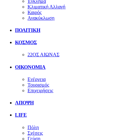
Έγκλημα
Κλιματική Αλλαγή
Καιρός
Ανακύκλωση
ΠΟΛΙΤΙΚΗ
ΚΟΣΜΟΣ
22ΟΣ ΑΙΩΝΑΣ
ΟΙΚΟΝΟΜΙΑ
Ενέργεια
Τουρισμός
Επιχειρήσεις
ΑΠΟΨΗ
LIFE
Πόλη
Σχέσεις
Γεύση