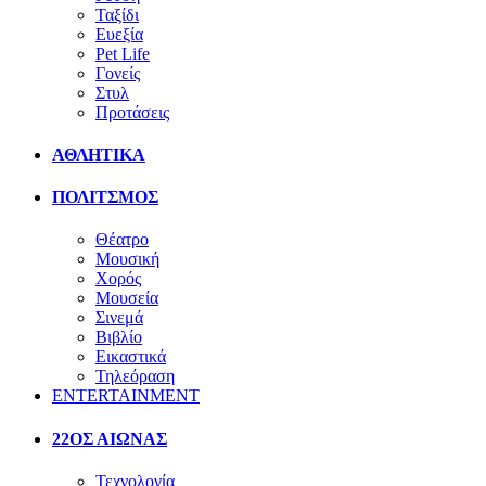
Ταξίδι
Ευεξία
Pet Life
Γονείς
Στυλ
Προτάσεις
ΑΘΛΗΤΙΚΑ
ΠΟΛΙΤΣΜΟΣ
Θέατρο
Μουσική
Χορός
Μουσεία
Σινεμά
Βιβλίο
Εικαστικά
Τηλεόραση
ENTERTAINMENT
22ΟΣ ΑΙΩΝΑΣ
Τεχνολογία