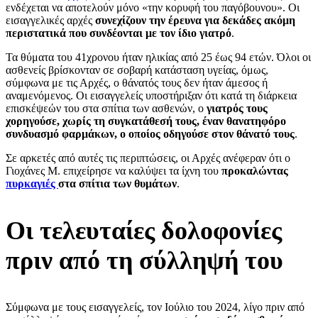
ενδέχεται να αποτελούν μόνο «την κορυφή του παγόβουνου». Οι
εισαγγελικές αρχές
συνεχίζουν την έρευνα για δεκάδες ακόμη
περιστατικά που συνδέονται με τον ίδιο γιατρό
.
Τα θύματα του 41χρονου ήταν ηλικίας από 25 έως 94 ετών. Όλοι οι
ασθενείς βρίσκονταν σε σοβαρή κατάσταση υγείας, όμως,
σύμφωνα με τις Αρχές, ο θάνατός τους δεν ήταν άμεσος ή
αναμενόμενος. Οι εισαγγελείς υποστήριξαν ότι κατά τη διάρκεια
επισκέψεών του στα σπίτια των ασθενών, ο
γιατρός τους
χορηγούσε, χωρίς τη συγκατάθεσή τους, έναν θανατηφόρο
συνδυασμό φαρμάκων, ο οποίος οδηγούσε στον θάνατό τους
.
Σε αρκετές από αυτές τις περιπτώσεις, οι Αρχές ανέφεραν ότι ο
Γιοχάνες Μ. επιχείρησε να καλύψει τα ίχνη του
προκαλώντας
πυρκαγιές
στα σπίτια των θυμάτων
.
Οι τελευταίες δολοφονίες
πριν από τη σύλληψή του
Σύμφωνα με τους εισαγγελείς, τον Ιούλιο του 2024, λίγο πριν από