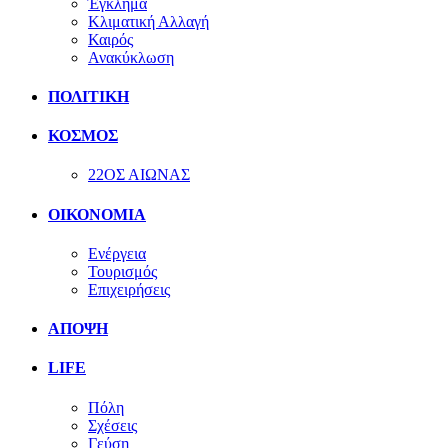
Έγκλημα
Κλιματική Αλλαγή
Καιρός
Ανακύκλωση
ΠΟΛΙΤΙΚΗ
ΚΟΣΜΟΣ
22ΟΣ ΑΙΩΝΑΣ
ΟΙΚΟΝΟΜΙΑ
Ενέργεια
Τουρισμός
Επιχειρήσεις
ΑΠΟΨΗ
LIFE
Πόλη
Σχέσεις
Γεύση