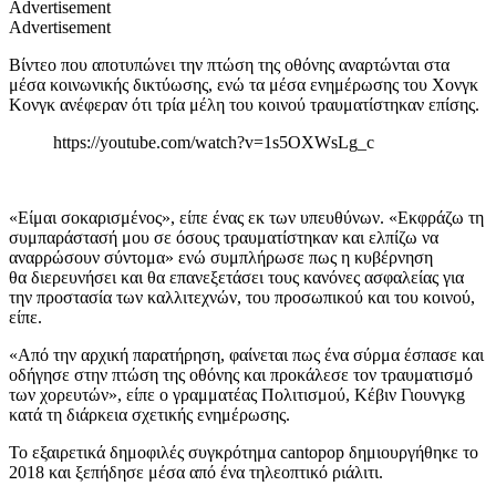
Advertisement
Advertisement
Βίντεο που αποτυπώνει την πτώση της οθόνης αναρτώνται στα
μέσα κοινωνικής δικτύωσης, ενώ τα μέσα ενημέρωσης του Χονγκ
Κονγκ ανέφεραν ότι τρία μέλη του κοινού τραυματίστηκαν επίσης.
https://youtube.com/watch?v=1s5OXWsLg_c
«Είμαι σοκαρισμένος», είπε ένας εκ των υπευθύνων. «Εκφράζω τη
συμπαράστασή μου σε όσους τραυματίστηκαν και ελπίζω να
αναρρώσουν σύντομα» ενώ συμπλήρωσε πως η κυβέρνηση
θα
διερευνήσει και θα επανεξετάσει τους κανόνες ασφαλείας για
την προστασία των καλλιτεχνών, του προσωπικού και του κοινού,
είπε.
«Από την αρχική παρατήρηση, φαίνεται πως ένα σύρμα έσπασε και
οδήγησε στην πτώση της οθόνης και προκάλεσε τον τραυματισμό
των χορευτών», είπε ο γραμματέας Πολιτισμού, Κέβιν Γιουνγκg
κατά τη διάρκεια σχετικής ενημέρωσης.
Το εξαιρετικά δημοφιλές συγκρότημα cantopop δημιουργήθηκε το
2018 και ξεπήδησε μέσα από ένα τηλεοπτικό ριάλιτι.