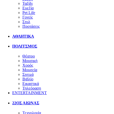
Ταξίδι
Ευεξία
Pet Life
Γονείς
Στυλ
Προτάσεις
ΑΘΛΗΤΙΚΑ
ΠΟΛΙΤΣΜΟΣ
Θέατρο
Μουσική
Χορός
Μουσεία
Σινεμά
Βιβλίο
Εικαστικά
Τηλεόραση
ENTERTAINMENT
22ΟΣ ΑΙΩΝΑΣ
Τεχνολογία