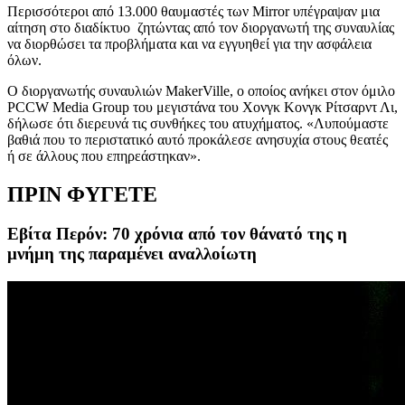
Περισσότεροι από 13.000 θαυμαστές των Mirror υπέγραψαν μια
αίτηση στο διαδίκτυο ζητώντας από τον διοργανωτή της συναυλίας
να διορθώσει τα προβλήματα και να εγγυηθεί για την ασφάλεια
όλων.
Ο διοργανωτής συναυλιών MakerVille, ο οποίος ανήκει στον όμιλο
PCCW Media Group του μεγιστάνα του Χονγκ Κονγκ Ρίτσαρντ Λι,
δήλωσε ότι διερευνά τις συνθήκες του ατυχήματος. «Λυπούμαστε
βαθιά που το περιστατικό αυτό προκάλεσε ανησυχία στους θεατές
ή σε άλλους που επηρεάστηκαν».
ΠΡΙΝ ΦΥΓΕΤΕ
Εβίτα Περόν: 70 χρόνια από τον θάνατό της η
μνήμη της παραμένει αναλλοίωτη