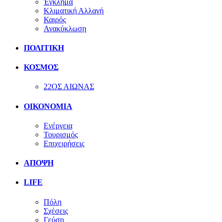
Έγκλημα
Κλιματική Αλλαγή
Καιρός
Ανακύκλωση
ΠΟΛΙΤΙΚΗ
ΚΟΣΜΟΣ
22ΟΣ ΑΙΩΝΑΣ
ΟΙΚΟΝΟΜΙΑ
Ενέργεια
Τουρισμός
Επιχειρήσεις
ΑΠΟΨΗ
LIFE
Πόλη
Σχέσεις
Γεύση