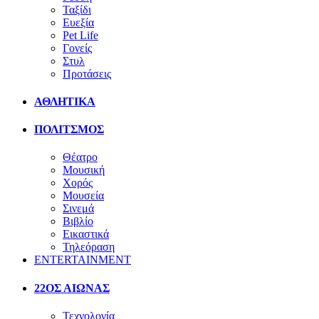
Ταξίδι
Ευεξία
Pet Life
Γονείς
Στυλ
Προτάσεις
ΑΘΛΗΤΙΚΑ
ΠΟΛΙΤΣΜΟΣ
Θέατρο
Μουσική
Χορός
Μουσεία
Σινεμά
Βιβλίο
Εικαστικά
Τηλεόραση
ENTERTAINMENT
22ΟΣ ΑΙΩΝΑΣ
Τεχνολογία