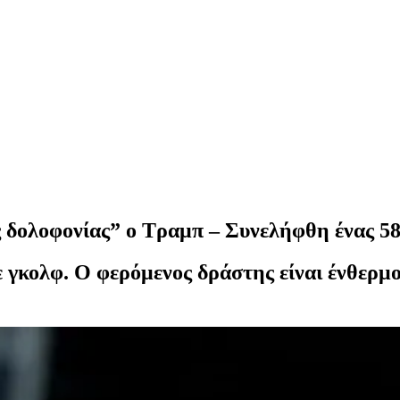
 δολοφονίας” ο Τραμπ – Συνελήφθη ένας 5
 γκολφ. Ο φερόμενος δράστης είναι ένθερμ