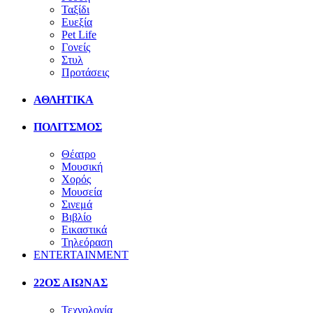
Ταξίδι
Ευεξία
Pet Life
Γονείς
Στυλ
Προτάσεις
ΑΘΛΗΤΙΚΑ
ΠΟΛΙΤΣΜΟΣ
Θέατρο
Μουσική
Χορός
Μουσεία
Σινεμά
Βιβλίο
Εικαστικά
Τηλεόραση
ENTERTAINMENT
22ΟΣ ΑΙΩΝΑΣ
Τεχνολογία