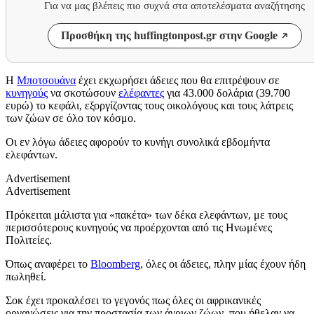
Για να μας βλέπεις πιο συχνά στα αποτελέσματα αναζήτησης
Προσθήκη της huffingtonpost.gr στην Google
Η
Μποτσουάνα
έχει εκχωρήσει άδειες που θα επιτρέψουν σε
κυνηγούς
να σκοτώσουν
ελέφαντες
για 43.000 δολάρια (39.700
ευρώ) το κεφάλι, εξοργίζοντας τους οικολόγους και τους λάτρεις
των ζώων σε όλο τον κόσμο.
Οι εν λόγω άδειες αφορούν το κυνήγι συνολικά εβδομήντα
ελεφάντων.
Advertisement
Advertisement
Πρόκειται μάλιστα για «πακέτα» των δέκα ελεφάντων, με τους
περισσότερους κυνηγούς να προέρχονται από τις Ηνωμένες
Πολιτείες.
Όπως αναφέρει το
Bloomberg
, όλες οι άδειες, πλην μίας έχουν ήδη
πωληθεί.
Σοκ έχει προκαλέσει το γεγονός πως όλες οι αφρικανικές
οργανώσεις για την προστασία των άγριων ζώων, που ήθελαν να