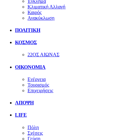
Έγκλημα
Κλιματική Αλλαγή
Καιρός
Ανακύκλωση
ΠΟΛΙΤΙΚΗ
ΚΟΣΜΟΣ
22ΟΣ ΑΙΩΝΑΣ
ΟΙΚΟΝΟΜΙΑ
Ενέργεια
Τουρισμός
Επιχειρήσεις
ΑΠΟΨΗ
LIFE
Πόλη
Σχέσεις
Γεύση