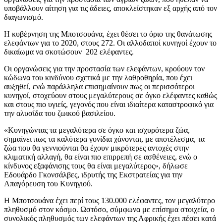
υποβάλλουν αίτηση για τις άδειες, αποκλείστηκαν εξ αρχής από τον
διαγωνισμό.
Η κυβέρνηση της Μποτσουάνα, έχει θέσει το όριο της θανάτωσης
ελεφάντων για το 2020, στους 272. Οι αλλοδαποί κυνηγοί έχουν το
δικαίωμα να σκοτώσουν 202 ελέφαντες.
Οι οργανώσεις για την προστασία των ελεφάντων, κρούουν τον
κώδωνα του κινδύνου σχετικά με την λαθροθηρία, που έχει
αυξηθεί, ενώ παράλληλα επισημαίνουν πως οι περισσότεροι
κυνηγοί, στοχεύουν στους μεγαλύτερους σε όγκο ελέφαντες καθώς
και στους πιο υγιείς, γεγονός που είναι ιδιαίτερα καταστροφικό για
την αλυσίδα του ζωικού βασιλείου.
«Κυνηγώντας
τα μεγαλύτερα σε όγκο και ισχυρότερα ζώα,
σημαίνει πως τα καλύτερα γονίδια χάνονται, με αποτέλεσμα, τα
ζώα που θα γεννιούνται θα έχουν μικρότερες αντοχές στην
κλιματική αλλαγή, θα είναι πιο επιρρεπή σε ασθένειες, ενώ ο
κίνδυνος εξαφάνισης τους θα είναι μεγαλύτερος», δήλωσε
Εδουάρδο Γκονσάλβες, ιδρυτής της Εκστρατείας για την
Απαγόρευση του Κυνηγιού.
Η Μποτσουάνα έχει περί τους 130.000 ελέφαντες, τον μεγαλύτερο
πληθυσμό στον κόσμο. Ωστόσο, σύμφωνα με επίσημα στοιχεία, ο
συνολικός πληθυσμός των ελεφάντων της Αφρικής έχει πέσει κατά