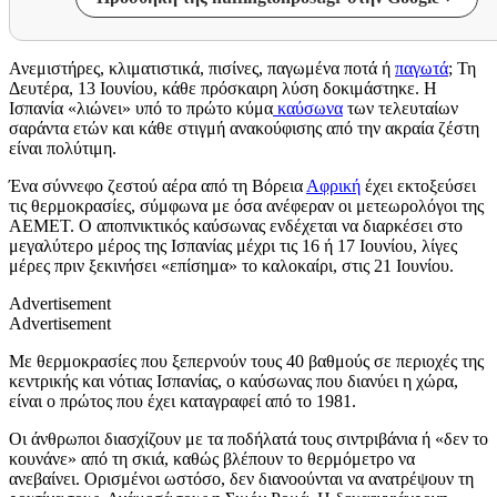
Ανεμιστήρες, κλιματιστικά, πισίνες, παγωμένα ποτά ή
παγωτά
; Τη
Δευτέρα, 13 Ιουνίου, κάθε πρόσκαιρη λύση δοκιμάστηκε. Η
Ισπανία «λιώνει» υπό το πρώτο κύμα
καύσωνα
των τελευταίων
σαράντα ετών και κάθε στιγμή ανακούφισης από την ακραία ζέστη
είναι πολύτιμη.
Ένα σύννεφο ζεστού αέρα από τη Βόρεια
Αφρική
έχει εκτοξεύσει
τις θερμοκρασίες, σύμφωνα με όσα ανέφεραν οι μετεωρολόγοι της
AEMET. Ο αποπνικτικός καύσωνας ενδέχεται να διαρκέσει στο
μεγαλύτερο μέρος της Ισπανίας μέχρι τις 16 ή 17 Ιουνίου, λίγες
μέρες πριν ξεκινήσει «επίσημα» το καλοκαίρι, στις 21 Ιουνίου.
Advertisement
Advertisement
Με θερμοκρασίες που ξεπερνούν τους 40 βαθμούς σε περιοχές της
κεντρικής και νότιας Ισπανίας, ο καύσωνας που διανύει η χώρα,
είναι ο πρώτος που έχει καταγραφεί από το 1981.
Οι άνθρωποι διασχίζουν με τα ποδήλατά τους σιντριβάνια ή «δεν το
κουνάνε» από τη σκιά, καθώς βλέπουν το θερμόμετρο να
ανεβαίνει. Ορισμένοι ωστόσο, δεν διανοούνται να ανατρέψουν τη