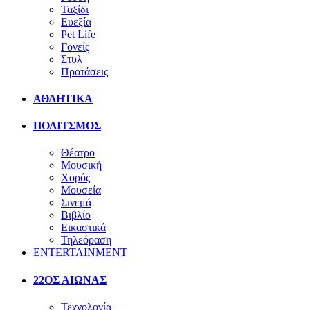
Ταξίδι
Ευεξία
Pet Life
Γονείς
Στυλ
Προτάσεις
ΑΘΛΗΤΙΚΑ
ΠΟΛΙΤΣΜΟΣ
Θέατρο
Μουσική
Χορός
Μουσεία
Σινεμά
Βιβλίο
Εικαστικά
Τηλεόραση
ENTERTAINMENT
22ΟΣ ΑΙΩΝΑΣ
Τεχνολογία