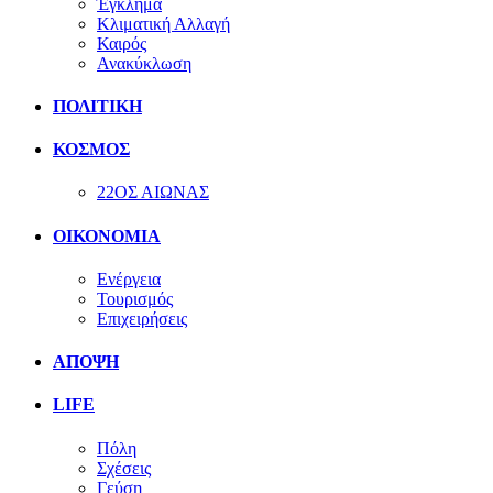
Έγκλημα
Κλιματική Αλλαγή
Καιρός
Ανακύκλωση
ΠΟΛΙΤΙΚΗ
ΚΟΣΜΟΣ
22ΟΣ ΑΙΩΝΑΣ
ΟΙΚΟΝΟΜΙΑ
Ενέργεια
Τουρισμός
Επιχειρήσεις
ΑΠΟΨΗ
LIFE
Πόλη
Σχέσεις
Γεύση