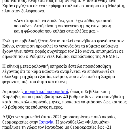
ρουτίνα τους. Ανάμεσά τους η Σιμόν Ρομά. Η δεκαεννιάχρονη
Σιμόν εργάζεται σε ένα περίφημο ιταλικό εστιατόριο στη Μαδρίτη,
πλάι στον ξυλόφουρνο.
«Δεν σταματώ να δουλεύω, γιατί έχω πάθος για αυτό
που κάνω. Αυτή είναι η οικογενειακή μας επιχείρηση
και η φιλοσοφία που κυλάει στις φλέβες μας.»
Ενώ η υπερβολική ζέστη δεν αποτελεί ασυνήθιστο φαινόμενο τον
Ιούνιο, εντύπωση προκαλεί το γεγονός ότι τα κύματα καύσωνα
έχουν γίνει πέντε φορές συχνότερα τον 21ο αιώνα, επισημαίνει σε
δήλωση του ο Ρούμπεν ντελ Κάμπο, εκπρόσωπος της AEMET.
Η εθνική μετεωρολογική υπηρεσία έστειλε προειδοποίηση
λέγοντας ότι το κύμα καύσωνα αναμένεται να επιδεινωθεί σε
ολόκληρη τη χώρα εξαιτίας ανέμου, που πνέει από τη Σαχάρα
φέροντας μαζί του άμμο και σκόνη.
Δημοφιλείς
τουριστικοί προορισμοί
, όπως η Σεβίλλη και η
Κόρδοβα, όπου η υπέρβαση των 40 βαθμών δεν είναι ασυνήθιστη
κατά τους καλοκαιρινούς μήνες, πρόκειται να φτάσουν έως και τους
43 βαθμούς τις επόμενες ημέρες.
Αξίζει να σημειωθεί ότι το 2021 χαρακτηρίστηκε από ακραίες
θερμοκρασίες στην
Ισπανία
. Η χιονοθύελλα «Φιλουμένα»
παρέλυσε τη χώρα τον Ιανουάριο με θερμοκρασίες έως -21