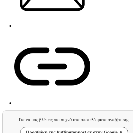
Για να μας βλέπεις πιο συχνά στα αποτελέσματα αναζήτησης
Προσθήκη της huffingtonpost.gr στην Google