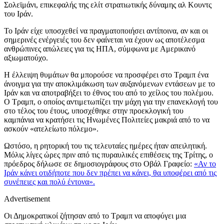
Σολεϊμάνι, επικεφαλής της ελίτ στρατιωτικής δύναμης αλ Κουντς
του Ιράν.
Το Ιράν είχε υποσχεθεί να πραγματοποιήσει αντίποινα, αν και οι
σημερινές ενέργειές του δεν φαίνεται να έχουν ως αποτέλεσμα
ανθρώπινες απώλειες για τις ΗΠΑ, σύμφωνα με Αμερικανό
αξιωματούχο.
Η έλλειψη θυμάτων θα μπορούσε να προσφέρει στο Τραμπ ένα
άνοιγμα για την αποκλιμάκωση των αυξανόμενων εντάσεων με το
Ιράν και να αποτραβήξει το έθνος του από το χείλος του πολέμου.
Ο Τραμπ, ο οποίος αντιμετωπίζει την μάχη για την επανεκλογή του
στο τέλος του έτους, υποσχέθηκε στην προεκλογική του
καμπάνια να κρατήσει τις Ηνωμένες Πολιτείες μακριά από το να
ασκούν «ατελείωτο πόλεμο».
Ωστόσο, η ρητορική του τις τελευταίες ημέρες ήταν απειλητική.
Μόλις λίγες ώρες πριν από τις πυραυλικές επιθέσεις της Τρίτης, ο
πρόεδρος δήλωσε σε δημοσιογράφους στο Οβάλ Γραφείο:
«Αν το
Ιράν κάνει οτιδήποτε που δεν πρέπει να κάνει, θα υποφέρει από τις
συνέπειες και πολύ έντονα».
Advertisement
Οι Δημοκρατικοί ζήτησαν από το Tραμπ να αποφύγει μια