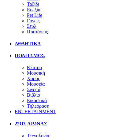
Ταξίδι
Ευεξία
Pet Life
Γονείς
Στυλ
Προτάσεις
ΑΘΛΗΤΙΚΑ
ΠΟΛΙΤΣΜΟΣ
Θέατρο
Μουσική
Χορός
Μουσεία
Σινεμά
Βιβλίο
Εικαστικά
Τηλεόραση
ENTERTAINMENT
22ΟΣ ΑΙΩΝΑΣ
Τεχνολογία