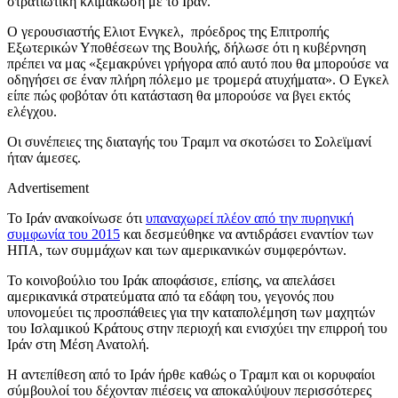
στρατιωτική κλιμάκωση με το Ιράν.
Ο γερουσιαστής Ελιοτ Ενγκελ, πρόεδρος της Επιτροπής
Εξωτερικών Υποθέσεων της Βουλής, δήλωσε ότι η κυβέρνηση
πρέπει να μας «ξεμακρύνει γρήγορα από αυτό που θα μπορούσε να
οδηγήσει σε έναν πλήρη πόλεμο με τρομερά ατυχήματα». Ο Εγκελ
είπε πώς φοβόταν ότι κατάσταση θα μπορούσε να βγει εκτός
ελέγχου.
Οι συνέπειες της διαταγής του Τραμπ να σκοτώσει το Σολεϊμανί
ήταν άμεσες.
Advertisement
Το Ιράν ανακοίνωσε ότι
υπαναχωρεί πλέον από την πυρηνική
συμφωνία του 2015
και δεσμεύθηκε να αντιδράσει εναντίον των
ΗΠΑ, των συμμάχων και των αμερικανικών συμφερόντων.
Το κοινοβούλιο του Ιράκ αποφάσισε, επίσης, να απελάσει
αμερικανικά στρατεύματα από τα εδάφη του, γεγονός που
υπονομεύει τις προσπάθειες για την καταπολέμηση των μαχητών
του Ισλαμικού Κράτους στην περιοχή και ενισχύει την επιρροή του
Ιράν στη Μέση Ανατολή.
Η αντεπίθεση από το Ιράν ήρθε καθώς ο Τραμπ και οι κορυφαίοι
σύμβουλοί του δέχονταν πιέσεις να αποκαλύψουν περισσότερες