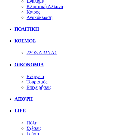
Έγκλημα
Κλιματική Αλλαγή
Καιρός
Ανακύκλωση
ΠΟΛΙΤΙΚΗ
ΚΟΣΜΟΣ
22ΟΣ ΑΙΩΝΑΣ
ΟΙΚΟΝΟΜΙΑ
Ενέργεια
Τουρισμός
Επιχειρήσεις
ΑΠΟΨΗ
LIFE
Πόλη
Σχέσεις
Γεύση