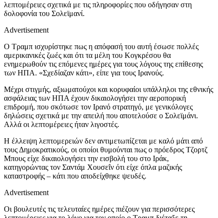
λεπτομέρειες σχετικά με τις πληροφορίες που οδήγησαν στη
δολοφονία του Σολεϊμανί.
Advertisement
Ο Τραμπ ισχυρίστηκε πως η απόφασή του αυτή έσωσε πολλές
αμερικανικές ζωές και ότι τα μέλη του Κογκρέσου θα
ενημερωθούν τις επόμενες ημέρες για τους λόγους της επίθεσης
των ΗΠΑ. «Σχεδίαζαν κάτι», είπε για τους Ιρανούς.
Μέχρι στιγμής, αξιωματούχοι και κορυφαίοι υπάλληλοι της εθνικής
ασφάλειας των ΗΠΑ έχουν δικαιολογήσει την αεροπορική
επιδρομή, που σκότωσε τον Ιρανό στρατηγό, με γενικόλογες
δηλώσεις σχετικά με την απειλή που αποτελούσε ο Σολεϊμάνι.
Αλλά οι λεπτομέρειες ήταν λιγοστές.
Η έλλειψη λεπτομερειών δεν αντιμετωπίζεται με καλό μάτι από
τους Δημοκρατικούς, οι οποίοι θυμούνται πως ο πρόεδρος Τζορτζ
Μπους είχε δικαιολογήσει την εισβολή του στο Ιράκ,
κατηγορώντας τον Σαντάμ Χουσεΐν ότι είχε όπλα μαζικής
καταστροφής – κάτι που αποδείχθηκε ψευδές.
Advertisement
Οι βουλευτές τις τελευταίες ημέρες πιέζουν για περισσότερες
λεπτομέρειες για το λόγο για τον οποίο ο Τραμπ διέταξε τη