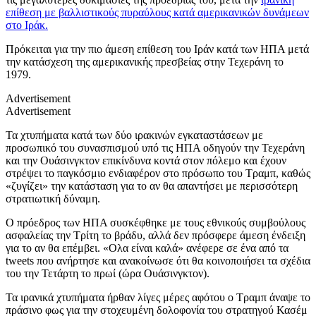
επίθεση με βαλλιστικούς πυραύλους κατά αμερικανικών δυνάμεων
στο Ιράκ.
Πρόκειται για την πιο άμεση επίθεση του Ιράν κατά των ΗΠΑ μετά
την κατάσχεση της αμερικανικής πρεσβείας στην Τεχεράνη το
1979.
Advertisement
Advertisement
Τα χτυπήματα κατά των δύο ιρακινών εγκαταστάσεων με
προσωπικό του συνασπισμού υπό τις ΗΠΑ οδηγούν την Τεχεράνη
και την Ουάσινγκτον επικίνδυνα κοντά στον πόλεμο και έχουν
στρέψει το παγκόσμιο ενδιαφέρον στο πρόσωπο του Τραμπ, καθώς
«ζυγίζει» την κατάσταση για το αν θα απαντήσει με περισσότερη
στρατιωτική δύναμη.
Ο πρόεδρος των ΗΠΑ συσκέφθηκε με τους εθνικούς συμβούλους
ασφαλείας την Τρίτη το βράδυ, αλλά δεν πρόσφερε άμεση ένδειξη
για το αν θα επέμβει. «Ολα είναι καλά» ανέφερε σε ένα από τα
tweets που ανήρτησε και ανακοίνωσε ότι θα κοινοποιήσει τα σχέδια
του την Τετάρτη το πρωί (ώρα Ουάσινγκτον).
Τα ιρανικά χτυπήματα ήρθαν λίγες μέρες αφότου ο Τραμπ άναψε το
πράσινο φως για την στοχευμένη δολοφονία του στρατηγού Κασέμ