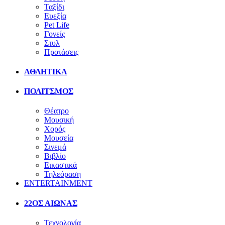
Ταξίδι
Ευεξία
Pet Life
Γονείς
Στυλ
Προτάσεις
ΑΘΛΗΤΙΚΑ
ΠΟΛΙΤΣΜΟΣ
Θέατρο
Μουσική
Χορός
Μουσεία
Σινεμά
Βιβλίο
Εικαστικά
Τηλεόραση
ENTERTAINMENT
22ΟΣ ΑΙΩΝΑΣ
Τεχνολογία