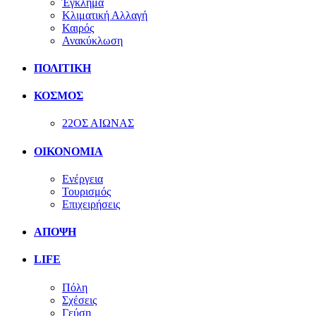
Έγκλημα
Κλιματική Αλλαγή
Καιρός
Ανακύκλωση
ΠΟΛΙΤΙΚΗ
ΚΟΣΜΟΣ
22ΟΣ ΑΙΩΝΑΣ
ΟΙΚΟΝΟΜΙΑ
Ενέργεια
Τουρισμός
Επιχειρήσεις
ΑΠΟΨΗ
LIFE
Πόλη
Σχέσεις
Γεύση