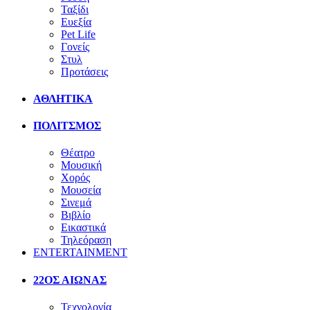
Ταξίδι
Ευεξία
Pet Life
Γονείς
Στυλ
Προτάσεις
ΑΘΛΗΤΙΚΑ
ΠΟΛΙΤΣΜΟΣ
Θέατρο
Μουσική
Χορός
Μουσεία
Σινεμά
Βιβλίο
Εικαστικά
Τηλεόραση
ENTERTAINMENT
22ΟΣ ΑΙΩΝΑΣ
Τεχνολογία