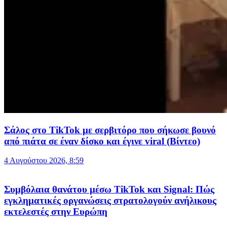
Σάλος στο TikTok με σερβιτόρο που σήκωσε βουνό
από πιάτα σε έναν δίσκο και έγινε viral (Βίντεο)
4 Αυγούστου 2026, 8:59
Συμβόλαια θανάτου μέσω TikTok και Signal: Πώς
εγκληματικές οργανώσεις στρατολογούν ανήλικους
εκτελεστές στην Ευρώπη