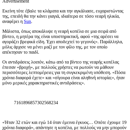
Advertisement
Εκείνη τότε έβαλε τα κλάματα και την αγκάλιασε, ευχαριστώντας
της, επειδή θα την κάνει γιαγιά, ιδιαίτερα σε τόσο νεαρή ηλικία,
αναφέρει η
Sun
.
Μάλιστα, όπως αποκάλυψε η νεαρή κοπέλα σε μια σειρά από
βίντεο, η μητέρα της είναι υποστηρικτική, αφού «της αρέσει να
αγοράζει βρεφικά είδη. Έχει αποδεχτεί το γεγονός». Παράλληλα,
μόλις άρχισε να μένει μαζί με τον φίλο της, με τον οποίο
απέκτησαν το παιδί.
Οι αντιδράσεις λοιπόν, κάτω από τα βίντεο της νεαρής κοπέλας
έπεσαν «βροχή», με πολλούς χρήστες να ρωτούν να μάθουν
περισσότερες λεπτομέρειες για τη συγκεκριμένη υπόθεση. «Πόσα
χρόνια διαφορά έχετε» και «σίγουρα είναι αληθινή ιστορία;», ήταν
μόνο μερικές χαρακτηριστικές αντιδράσεις».
7161896857302568234
«Ήταν 32 ετών και εγώ 14 όταν έμεινα έγκυος… Οπότε έχουμε 19
χρόνια διαφορά», απάντησε η κοπέλα, με πολλούς να μην μπορούν