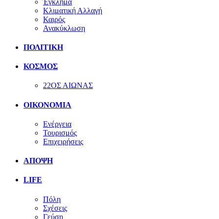
Έγκλημα
Κλιματική Αλλαγή
Καιρός
Ανακύκλωση
ΠΟΛΙΤΙΚΗ
ΚΟΣΜΟΣ
22ΟΣ ΑΙΩΝΑΣ
ΟΙΚΟΝΟΜΙΑ
Ενέργεια
Τουρισμός
Επιχειρήσεις
ΑΠΟΨΗ
LIFE
Πόλη
Σχέσεις
Γεύση