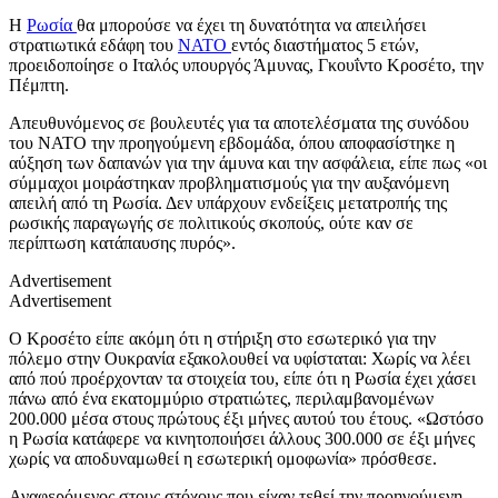
Η
Ρωσία
θα μπορούσε να έχει τη δυνατότητα να απειλήσει
στρατιωτικά εδάφη του
ΝΑΤΟ
εντός διαστήματος 5 ετών,
προειδοποίησε ο Ιταλός υπουργός Άμυνας, Γκουΐντο Κροσέτο, την
Πέμπτη.
Απευθυνόμενος σε βουλευτές για τα αποτελέσματα της συνόδου
του ΝΑΤΟ την προηγούμενη εβδομάδα, όπου αποφασίστηκε η
αύξηση των δαπανών για την άμυνα και την ασφάλεια, είπε πως «οι
σύμμαχοι μοιράστηκαν προβληματισμούς για την αυξανόμενη
απειλή από τη Ρωσία. Δεν υπάρχουν ενδείξεις μετατροπής της
ρωσικής παραγωγής σε πολιτικούς σκοπούς, ούτε καν σε
περίπτωση κατάπαυσης πυρός».
Advertisement
Advertisement
Ο Κροσέτο είπε ακόμη ότι η στήριξη στο εσωτερικό για την
πόλεμο στην Ουκρανία εξακολουθεί να υφίσταται: Χωρίς να λέει
από πού προέρχονταν τα στοιχεία του, είπε ότι η Ρωσία έχει χάσει
πάνω από ένα εκατομμύριο στρατιώτες, περιλαμβανομένων
200.000 μέσα στους πρώτους έξι μήνες αυτού του έτους. «Ωστόσο
η Ρωσία κατάφερε να κινητοποιήσει άλλους 300.000 σε έξι μήνες
χωρίς να αποδυναμωθεί η εσωτερική ομοφωνία» πρόσθεσε.
Αναφερόμενος στους στόχους που είχαν τεθεί την προηγούμενη