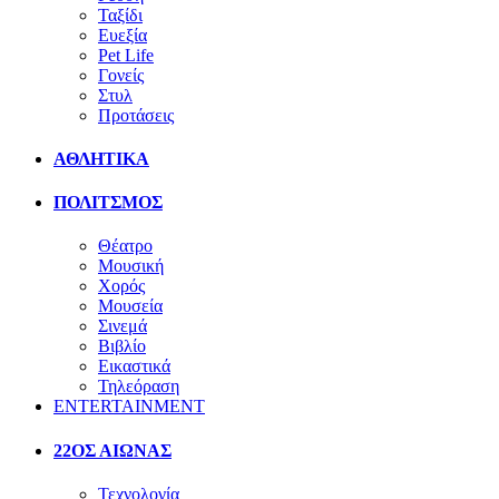
Ταξίδι
Ευεξία
Pet Life
Γονείς
Στυλ
Προτάσεις
ΑΘΛΗΤΙΚΑ
ΠΟΛΙΤΣΜΟΣ
Θέατρο
Μουσική
Χορός
Μουσεία
Σινεμά
Βιβλίο
Εικαστικά
Τηλεόραση
ENTERTAINMENT
22ΟΣ ΑΙΩΝΑΣ
Τεχνολογία