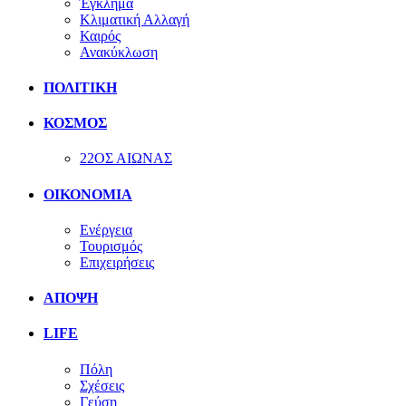
Έγκλημα
Κλιματική Αλλαγή
Καιρός
Ανακύκλωση
ΠΟΛΙΤΙΚΗ
ΚΟΣΜΟΣ
22ΟΣ ΑΙΩΝΑΣ
ΟΙΚΟΝΟΜΙΑ
Ενέργεια
Τουρισμός
Επιχειρήσεις
ΑΠΟΨΗ
LIFE
Πόλη
Σχέσεις
Γεύση