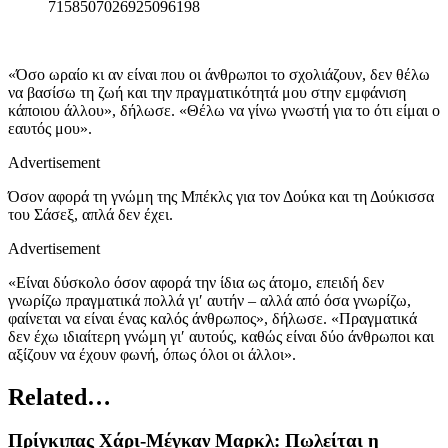
7158507026925096198
«Όσο ωραίο κι αν είναι που οι άνθρωποι το σχολιάζουν, δεν θέλω
να βασίσω τη ζωή και την πραγματικότητά μου στην εμφάνιση
κάποιου άλλου», δήλωσε. «Θέλω να γίνω γνωστή για το ότι είμαι ο
εαυτός μου».
Advertisement
Όσον αφορά τη γνώμη της Μπέκλς για τον Δούκα και τη Δούκισσα
του Σάσεξ, απλά δεν έχει.
Advertisement
«Είναι δύσκολο όσον αφορά την ίδια ως άτομο, επειδή δεν
γνωρίζω πραγματικά πολλά γι′ αυτήν – αλλά από όσα γνωρίζω,
φαίνεται να είναι ένας καλός άνθρωπος», δήλωσε. «Πραγματικά
δεν έχω ιδιαίτερη γνώμη γι′ αυτούς, καθώς είναι δύο άνθρωποι και
αξίζουν να έχουν φωνή, όπως όλοι οι άλλοι».
Related…
Πρίγκιπας Χάρι-Μέγκαν Μαρκλ: Πωλείται η