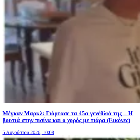
Μέγκαν Μαρκλ: Γιόρτασε τα 45α γενέθλιά της – Η
βουτιά στην πισίνα και ο χορός με τιάρα (Εικόνες)
5 Αυγούστου 2026, 10:08