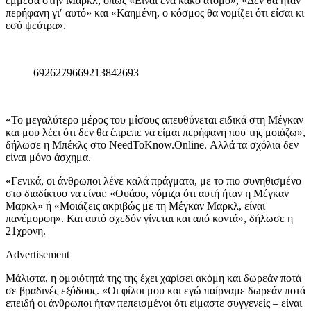
έμμεσα στην Μαρκλ, όπως «Είναι ένα κακό άτομο», «Δεν θα ήταν
περήφανη γι′ αυτό» και «Καημένη, ο κόσμος θα νομίζει ότι είσαι κι
εσύ ψεύτρα».
6926279669213842693
«Το μεγαλύτερο μέρος του μίσους απευθύνεται ειδικά στη Μέγκαν
και μου λέει ότι δεν θα έπρεπε να είμαι περήφανη που της μοιάζω»,
δήλωσε η Μπέκλς στο NeedToKnow.Online. Αλλά τα σχόλια δεν
είναι μόνο άσχημα.
«Γενικά, οι άνθρωποι λένε καλά πράγματα, με το πιο συνηθισμένο
στο διαδίκτυο να είναι: «Ουάου, νόμιζα ότι αυτή ήταν η Μέγκαν
Μαρκλ» ή «Μοιάζεις ακριβώς με τη Μέγκαν Μαρκλ, είναι
πανέμορφη». Και αυτό σχεδόν γίνεται και από κοντά», δήλωσε η
21χρονη.
Advertisement
Μάλιστα, η ομοιότητά της της έχει χαρίσει ακόμη και δωρεάν ποτά
σε βραδινές εξόδους. «Οι φίλοι μου και εγώ παίρναμε δωρεάν ποτά
επειδή οι άνθρωποι ήταν πεπεισμένοι ότι είμαστε συγγενείς – είναι