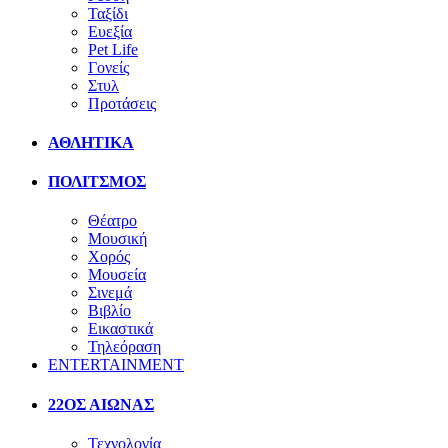
Ταξίδι
Ευεξία
Pet Life
Γονείς
Στυλ
Προτάσεις
ΑΘΛΗΤΙΚΑ
ΠΟΛΙΤΣΜΟΣ
Θέατρο
Μουσική
Χορός
Μουσεία
Σινεμά
Βιβλίο
Εικαστικά
Τηλεόραση
ENTERTAINMENT
22ΟΣ ΑΙΩΝΑΣ
Τεχνολογία