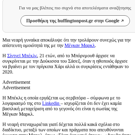
Για να μας βλέπεις πιο συχνά στα αποτελέσματα αναζήτησης
Προσθήκη της huffingtonpost.gr στην Google
Μια νεαρή γυναίκα αποκάλυψε ότι την τρολάρουν συνεχώς για την
απίστευτη ομοιότητά της με την
Μέγκαν Μαρκλ
.
Η
Σίντνεϊ Μπέκλς
, 21 ετών, από το Μπόρνμουθ άρχισε να
συγκρίνεται με την Δούκισσα του Σάσεξ, όταν η ηθοποιός άρχισε
να βγαίνει με τον πρίγκιπα Χάρι αλλά οι συγκρίσεις εντάθηκαν το
2020.
Advertisement
Advertisement
Η Μπέκλς η οποία εργάζεται ως σερβιτόρα – σύμφωνα με το
λογαριασμό της στο
Linkedin
– ισχυρίζεται ότι δεν έχει καμία
βασιλική μεταχείριση από το γεγονός ότι είναι η σωσίας της
Μέγκαν Μαρκλ.
Η νεαρή στεναχωριέται γιατί δέχεται πολλά κακά σχόλια στο
διαδίκτυο, μεταξύ των οποίων και πράγματα που απευθύνονται