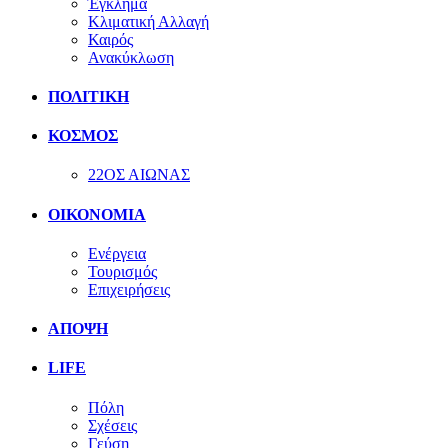
Έγκλημα
Κλιματική Αλλαγή
Καιρός
Ανακύκλωση
ΠΟΛΙΤΙΚΗ
ΚΟΣΜΟΣ
22ΟΣ ΑΙΩΝΑΣ
ΟΙΚΟΝΟΜΙΑ
Ενέργεια
Τουρισμός
Επιχειρήσεις
ΑΠΟΨΗ
LIFE
Πόλη
Σχέσεις
Γεύση