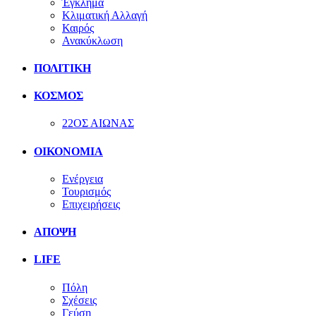
Έγκλημα
Κλιματική Αλλαγή
Καιρός
Ανακύκλωση
ΠΟΛΙΤΙΚΗ
ΚΟΣΜΟΣ
22ΟΣ ΑΙΩΝΑΣ
ΟΙΚΟΝΟΜΙΑ
Ενέργεια
Τουρισμός
Επιχειρήσεις
ΑΠΟΨΗ
LIFE
Πόλη
Σχέσεις
Γεύση