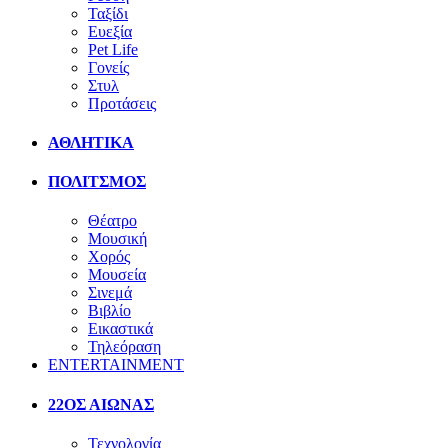
Ταξίδι
Ευεξία
Pet Life
Γονείς
Στυλ
Προτάσεις
ΑΘΛΗΤΙΚΑ
ΠΟΛΙΤΣΜΟΣ
Θέατρο
Μουσική
Χορός
Μουσεία
Σινεμά
Βιβλίο
Εικαστικά
Τηλεόραση
ENTERTAINMENT
22ΟΣ ΑΙΩΝΑΣ
Τεχνολογία