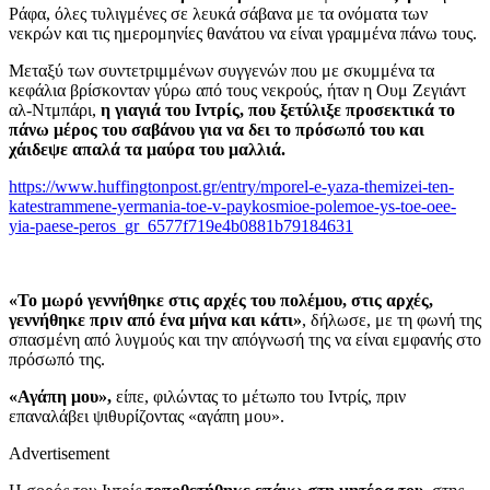
Ράφα, όλες τυλιγμένες σε λευκά σάβανα με τα ονόματα των
νεκρών και τις ημερομηνίες θανάτου να είναι γραμμένα πάνω τους.
Μεταξύ των συντετριμμένων συγγενών που με σκυμμένα τα
κεφάλια βρίσκονταν γύρω από τους νεκρούς, ήταν η Ουμ Ζεγιάντ
αλ-Ντμπάρι,
η γιαγιά του Ιντρίς, που ξετύλιξε προσεκτικά το
πάνω μέρος του σαβάνου για να δει το πρόσωπό του και
χάιδεψε απαλά τα μαύρα του μαλλιά.
https://www.huffingtonpost.gr/entry/mporel-e-yaza-themizei-ten-
katestrammene-yermania-toe-v-paykosmioe-polemoe-ys-toe-oee-
yia-paese-peros_gr_6577f719e4b0881b79184631
«Το μωρό γεννήθηκε στις αρχές του πολέμου, στις αρχές,
γεννήθηκε πριν από ένα μήνα και κάτι»
, δήλωσε, με τη φωνή της
σπασμένη από λυγμούς και την απόγνωσή της να είναι εμφανής στο
πρόσωπό της.
«Αγάπη μου»,
είπε, φιλώντας το μέτωπο του Ιντρίς, πριν
επαναλάβει ψιθυρίζοντας «αγάπη μου».
Advertisement