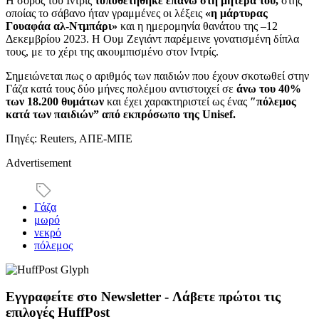
Η σορός του Ιντρίς
τοποθετήθηκε επάνω στη μητέρα του,
στης
οποίας το σάβανο ήταν γραμμένες οι λέξεις
«η μάρτυρας
Γουαφάα αλ-Ντμπάρι»
και η ημερομηνία θανάτου της –12
Δεκεμβρίου 2023. Η Ουμ Ζεγιάντ παρέμεινε γονατισμένη δίπλα
τους, με το χέρι της ακουμπισμένο στον Ιντρίς.
Σημειώνεται πως ο αριθμός των παιδιών που έχουν σκοτωθεί στην
Γάζα κατά τους δύο μήνες πολέμου αντιστοιχεί σε
άνω του 40%
των 18.200 θυμάτων
και έχει χαρακτηριστεί ως ένας
″πόλεμος
κατά των παιδιών” από εκπρόσωπο της Unisef.
Πηγές: Reuters, AΠΕ-ΜΠΕ
Advertisement
Γάζα
μωρό
νεκρό
πόλεμος
Εγγραφείτε στο Newsletter - Λάβετε πρώτοι τις
επιλογές HuffPost