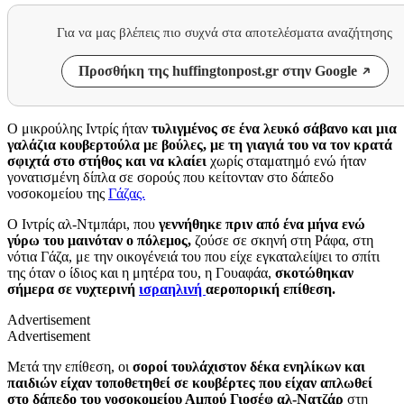
Για να μας βλέπεις πιο συχνά στα αποτελέσματα αναζήτησης
Προσθήκη της huffingtonpost.gr στην Google
Ο μικρούλης Ιντρίς ήταν
τυλιγμένος σε ένα λευκό σάβανο και μια
γαλάζια κουβερτούλα με βούλες,
με τη γιαγιά του να τον κρατά
σφιχτά στο στήθος και να κλαίει
χωρίς σταματημό ενώ ήταν
γονατισμένη δίπλα σε σορούς που κείτονταν στο δάπεδο
νοσοκομείου της
Γάζας.
Ο Ιντρίς αλ-Ντμπάρι, που
γεννήθηκε πριν από ένα μήνα ενώ
γύρω του μαινόταν ο πόλεμος,
ζούσε σε σκηνή στη Ράφα, στη
νότια Γάζα, με την οικογένειά του που είχε εγκαταλείψει το σπίτι
της όταν ο ίδιος και η μητέρα του, η Γουαφάα,
σκοτώθηκαν
σήμερα σε νυχτερινή
ισραηλινή
αεροπορική επίθεση.
Advertisement
Advertisement
Μετά την επίθεση, οι
σοροί τουλάχιστον δέκα ενηλίκων και
παιδιών είχαν τοποθετηθεί σε κουβέρτες που είχαν απλωθεί
στο δάπεδο του νοσοκομείου Αμπού Γιοσέφ αλ-Νατζάρ
στη