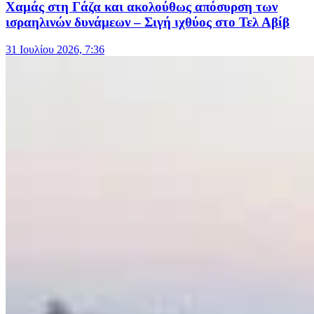
Χαμάς στη Γάζα και ακολούθως απόσυρση των
ισραηλινών δυνάμεων – Σιγή ιχθύος στο Τελ Αβίβ
31 Ιουλίου 2026, 7:36