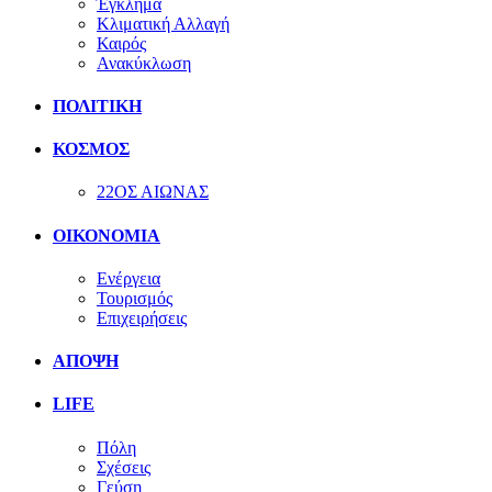
Έγκλημα
Κλιματική Αλλαγή
Καιρός
Ανακύκλωση
ΠΟΛΙΤΙΚΗ
ΚΟΣΜΟΣ
22ΟΣ ΑΙΩΝΑΣ
ΟΙΚΟΝΟΜΙΑ
Ενέργεια
Τουρισμός
Επιχειρήσεις
ΑΠΟΨΗ
LIFE
Πόλη
Σχέσεις
Γεύση