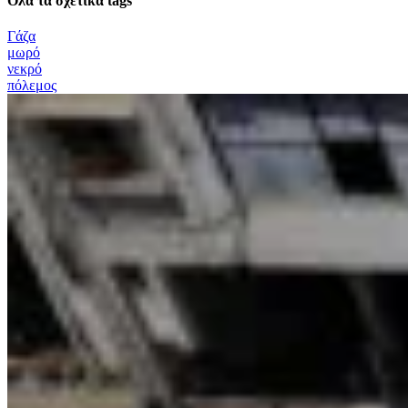
Όλα τα σχετικά tags
Γάζα
μωρό
νεκρό
πόλεμος