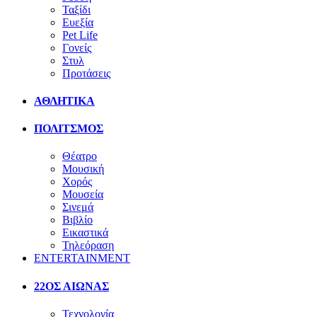
Ταξίδι
Ευεξία
Pet Life
Γονείς
Στυλ
Προτάσεις
ΑΘΛΗΤΙΚΑ
ΠΟΛΙΤΣΜΟΣ
Θέατρο
Μουσική
Χορός
Μουσεία
Σινεμά
Βιβλίο
Εικαστικά
Τηλεόραση
ENTERTAINMENT
22ΟΣ ΑΙΩΝΑΣ
Τεχνολογία