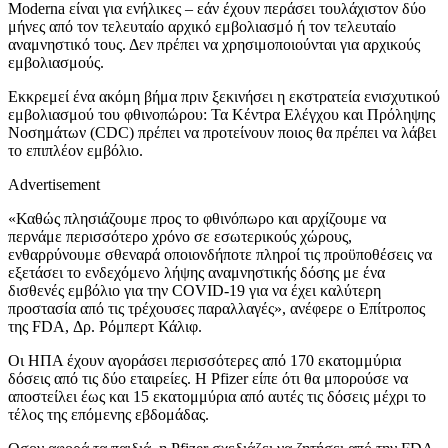
Moderna είναι για ενήλικες – εάν έχουν περάσει τουλάχιστον δύο
μήνες από τον τελευταίο αρχικό εμβολιασμό ή τον τελευταίο
αναμνηστικό τους. Δεν πρέπει να χρησιμοποιούνται για αρχικούς
εμβολιασμούς.
Εκκρεμεί ένα ακόμη βήμα πριν ξεκινήσει η εκστρατεία ενισχυτικού
εμβολιασμού του φθινοπώρου: Τα Κέντρα Ελέγχου και Πρόληψης
Νοσημάτων (CDC) πρέπει να προτείνουν ποιος θα πρέπει να λάβει
το επιπλέον εμβόλιο.
Advertisement
«Καθώς πλησιάζουμε προς το φθινόπωρο και αρχίζουμε να
περνάμε περισσότερο χρόνο σε εσωτερικούς χώρους,
ενθαρρύνουμε σθεναρά οποιονδήποτε πληροί τις προϋποθέσεις να
εξετάσει το ενδεχόμενο λήψης αναμνηστικής δόσης με ένα
δισθενές εμβόλιο για την COVID-19 για να έχει καλύτερη
προστασία από τις τρέχουσες παραλλαγές», ανέφερε ο Επίτροπος
της FDA, Δρ. Ρόμπερτ Κάλιφ.
Οι ΗΠΑ έχουν αγοράσει περισσότερες από 170 εκατομμύρια
δόσεις από τις δύο εταιρείες. Η Pfizer είπε ότι θα μπορούσε να
αποστείλει έως και 15 εκατομμύρια από αυτές τις δόσεις μέχρι το
τέλος της επόμενης εβδομάδας.