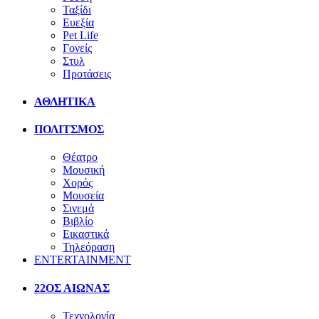
Ταξίδι
Ευεξία
Pet Life
Γονείς
Στυλ
Προτάσεις
ΑΘΛΗΤΙΚΑ
ΠΟΛΙΤΣΜΟΣ
Θέατρο
Μουσική
Χορός
Μουσεία
Σινεμά
Βιβλίο
Εικαστικά
Τηλεόραση
ENTERTAINMENT
22ΟΣ ΑΙΩΝΑΣ
Τεχνολογία