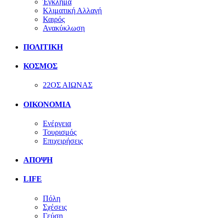
Έγκλημα
Κλιματική Αλλαγή
Καιρός
Ανακύκλωση
ΠΟΛΙΤΙΚΗ
ΚΟΣΜΟΣ
22ΟΣ ΑΙΩΝΑΣ
ΟΙΚΟΝΟΜΙΑ
Ενέργεια
Τουρισμός
Επιχειρήσεις
ΑΠΟΨΗ
LIFE
Πόλη
Σχέσεις
Γεύση