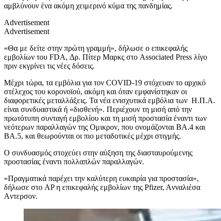
αμβλύνουν ένα ακόμη χειμερινό κύμα της πανδημίας.
Advertisement
Advertisement
«Θα με δείτε στην πρώτη γραμμή», δήλωσε ο επικεφαλής
εμβολίων του FDA, Δρ. Πίτερ Mαρκς στο Associated Press λίγο
πριν εκγρίνει τις νέες δόσεις.
Μέχρι τώρα, τα εμβόλια για τον COVID-19 στόχευαν το αρχικό
στέλεχος του κορονοϊού, ακόμη και όταν εμφανίστηκαν οι
διαφορετικές μεταλλάξεις. Τα νέα ενισχυτικά εμβόλια των Η.Π.Α.
είναι συνδυαστικά ή «δισθενή». Περιέχουν τη μισή από την
πρωτότυπη συνταγή εμβολίου και τη μισή προστασία έναντι των
νεότερων παραλλαγών της Ομικρον, που ονομάζονται BA.4 και
BA.5, και θεωρούνται οι πιο μεταδοτικές μέχρι στιγμής.
Ο συνδυασμός στοχεύει στην αύξηση της διασταυρούμενης
προστασίας έναντι πολλαπλών παραλλαγών.
«Πραγματικά παρέχει την καλύτερη ευκαιρία για προστασία»,
δήλωσε στο AP η επικεφαλής εμβολίων της Pfizer, Aνναλιέσα
Aντερσον.