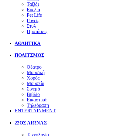
Ταξίδι
Ευεξία
Pet Life
Γονείς
Στυλ
Προτάσεις
ΑΘΛΗΤΙΚΑ
ΠΟΛΙΤΣΜΟΣ
Θέατρο
Μουσική
Χορός
Μουσεία
Σινεμά
Βιβλίο
Εικαστικά
Τηλεόραση
ENTERTAINMENT
22ΟΣ ΑΙΩΝΑΣ
Τεχνολογία