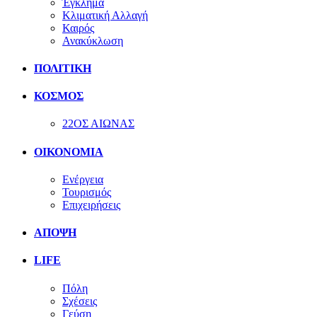
Έγκλημα
Κλιματική Αλλαγή
Καιρός
Ανακύκλωση
ΠΟΛΙΤΙΚΗ
ΚΟΣΜΟΣ
22ΟΣ ΑΙΩΝΑΣ
ΟΙΚΟΝΟΜΙΑ
Ενέργεια
Τουρισμός
Επιχειρήσεις
ΑΠΟΨΗ
LIFE
Πόλη
Σχέσεις
Γεύση