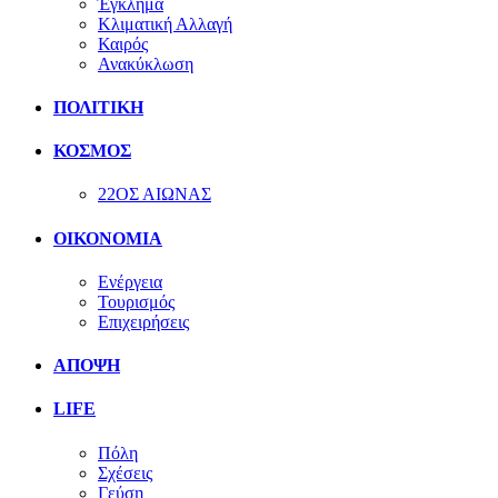
Έγκλημα
Κλιματική Αλλαγή
Καιρός
Ανακύκλωση
ΠΟΛΙΤΙΚΗ
ΚΟΣΜΟΣ
22ΟΣ ΑΙΩΝΑΣ
ΟΙΚΟΝΟΜΙΑ
Ενέργεια
Τουρισμός
Επιχειρήσεις
ΑΠΟΨΗ
LIFE
Πόλη
Σχέσεις
Γεύση