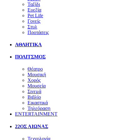
Ταξίδι
Ευεξία
Pet Life
Γονείς
Στυλ
Προτάσεις
ΑΘΛΗΤΙΚΑ
ΠΟΛΙΤΣΜΟΣ
Θέατρο
Μουσική
Χορός
Μουσεία
Σινεμά
Βιβλίο
Εικαστικά
Τηλεόραση
ENTERTAINMENT
22ΟΣ ΑΙΩΝΑΣ
Τεχνολογία