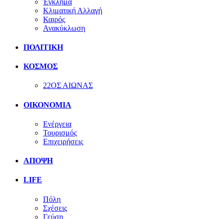
Έγκλημα
Κλιματική Αλλαγή
Καιρός
Ανακύκλωση
ΠΟΛΙΤΙΚΗ
ΚΟΣΜΟΣ
22ΟΣ ΑΙΩΝΑΣ
ΟΙΚΟΝΟΜΙΑ
Ενέργεια
Τουρισμός
Επιχειρήσεις
ΑΠΟΨΗ
LIFE
Πόλη
Σχέσεις
Γεύση