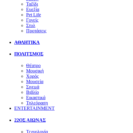
Ταξίδι
Ευεξία
Pet Life
Γονείς
Στυλ
Προτάσεις
ΑΘΛΗΤΙΚΑ
ΠΟΛΙΤΣΜΟΣ
Θέατρο
Μουσική
Χορός
Μουσεία
Σινεμά
Βιβλίο
Εικαστικά
Τηλεόραση
ENTERTAINMENT
22ΟΣ ΑΙΩΝΑΣ
Τεχνολογία