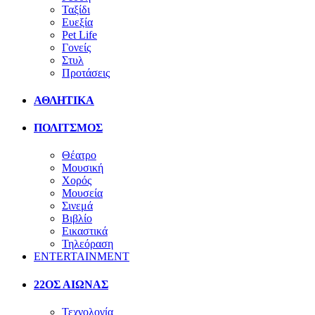
Ταξίδι
Ευεξία
Pet Life
Γονείς
Στυλ
Προτάσεις
ΑΘΛΗΤΙΚΑ
ΠΟΛΙΤΣΜΟΣ
Θέατρο
Μουσική
Χορός
Μουσεία
Σινεμά
Βιβλίο
Εικαστικά
Τηλεόραση
ENTERTAINMENT
22ΟΣ ΑΙΩΝΑΣ
Τεχνολογία