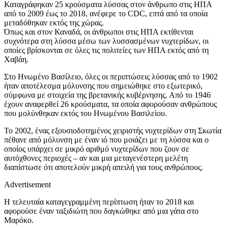
Καταγράφηκαν 25 κρούσματα λύσσας στον άνθρωπο στις ΗΠΑ
από το 2009 έως το 2018, ανέφερε το CDC, επτά από τα οποία
μεταδόθηκαν εκτός της χώρας.
Όπως και στον Καναδά, οι άνθρωποι στις ΗΠΑ εκτίθενται
συχνότερα στη λύσσα μέσω των λυσσασμένων νυχτερίδων, οι
οποίες βρίσκονται σε όλες τις πολιτείες των ΗΠΑ εκτός από τη
Χαβάη.
Στο Ηνωμένο Βασίλειο, όλες οι περιπτώσεις λύσσας από το 1902
ήταν αποτέλεσμα μόλυνσης που σημειώθηκε στο εξωτερικό,
σύμφωνα με στοιχεία της βρετανικής κυβέρνησης. Από το 1946
έχουν αναφερθεί 26 κρούσματα, τα οποία αφορούσαν ανθρώπους
που μολύνθηκαν εκτός του Ηνωμένου Βασιλείου.
Το 2002, ένας εξουσιοδοτημένος χειριστής νυχτερίδων στη Σκωτία
πέθανε από μόλυνση με έναν ιό που μοιάζει με τη λύσσα και ο
οποίος υπάρχει σε μικρό αριθμό νυχτερίδων που ζουν σε
αυτόχθονες περιοχές – αν και μια μεταγενέστερη μελέτη
διαπίστωσε ότι αποτελούν μικρή απειλή για τους ανθρώπους.
Advertisement
Η τελευταία καταγεγραμμένη περίπτωση ήταν το 2018 και
αφορούσε έναν ταξιδιώτη που δαγκώθηκε από μια γάτα στο
Μαρόκο.