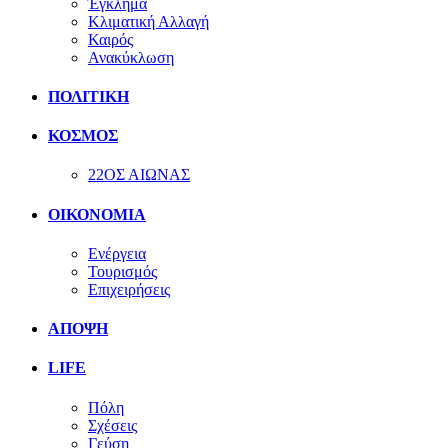
Έγκλημα
Κλιματική Αλλαγή
Καιρός
Ανακύκλωση
ΠΟΛΙΤΙΚΗ
ΚΟΣΜΟΣ
22ΟΣ ΑΙΩΝΑΣ
ΟΙΚΟΝΟΜΙΑ
Ενέργεια
Τουρισμός
Επιχειρήσεις
ΑΠΟΨΗ
LIFE
Πόλη
Σχέσεις
Γεύση