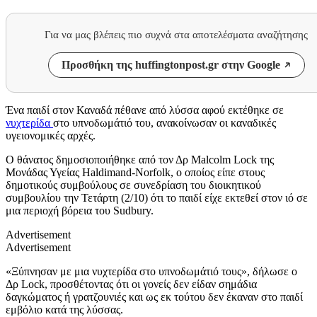
Για να μας βλέπεις πιο συχνά στα αποτελέσματα αναζήτησης
Προσθήκη της huffingtonpost.gr στην Google
Ένα παιδί στον Καναδά πέθανε από λύσσα αφού εκτέθηκε σε
νυχτερίδα
στο υπνοδωμάτιό του, ανακοίνωσαν οι καναδικές
υγειονομικές αρχές.
Ο θάνατος δημοσιοποιήθηκε από τον Δρ Malcolm Lock της
Μονάδας Υγείας Haldimand-Norfolk, ο οποίος είπε στους
δημοτικούς συμβούλους σε συνεδρίαση του διοικητικού
συμβουλίου την Τετάρτη (2/10) ότι το παιδί είχε εκτεθεί στον ιό σε
μια περιοχή βόρεια του Sudbury.
Advertisement
Advertisement
«Ξύπνησαν με μια νυχτερίδα στο υπνοδωμάτιό τους», δήλωσε ο
Δρ Lock, προσθέτοντας ότι οι γονείς δεν είδαν σημάδια
δαγκώματος ή γρατζουνιές και ως εκ τούτου δεν έκαναν στο παιδί
εμβόλιο κατά της λύσσας.