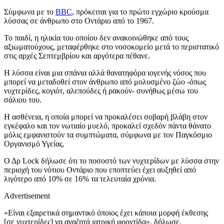
Σύμφωνα με το
BBC
, πρόκειται για το πρώτο εγχώριο κρούσμα
λύσσας σε άνθρωπο στο Οντάριο από το 1967.
Το παιδί, η ηλικία του οποίου δεν ανακοινώθηκε από τους
αξιωματούχους, μεταφέρθηκε στο νοσοκομείο μετά το περιστατικό
στις αρχές Σεπτεμβρίου και αργότερα πέθανε.
Η λύσσα είναι μια σπάνια αλλά θανατηφόρα ιογενής νόσος που
μπορεί να μεταδοθεί στον άνθρωπο από μολυσμένο ζώο -όπως
νυχτερίδες, κογιότ, αλεπούδες ή ρακούν- συνήθως μέσω του
σάλιου του.
Η ασθένεια, η οποία μπορεί να προκαλέσει σοβαρή βλάβη στον
εγκέφαλο και τον νωτιαίο μυελό, προκαλεί σχεδόν πάντα θάνατο
μόλις εμφανιστούν τα συμπτώματα, σύμφωνα με τον Παγκόσμιο
Οργανισμό Υγείας.
Ο Δρ Lock δήλωσε ότι το ποσοστό των νυχτερίδων με λύσσα στην
περιοχή του νότιου Οντάριο που εποπτεύει έχει αυξηθεί από
λιγότερο από 10% σε 16% τα τελευταία χρόνια.
Advertisement
«Είναι εξαιρετικά σημαντικό όποιος έχει κάποια μορφή έκθεσης
[σε νυχτερίδες] να αναζητά ιατρική φροντίδα», δήλωσε,