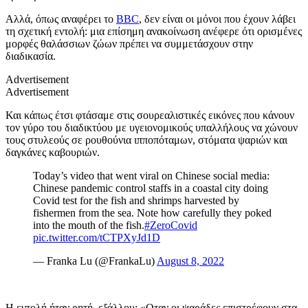
Αλλά, όπως αναφέρει το
BBC
, δεν είναι οι μόνοι που έχουν λάβει
τη σχετική εντολή: μια επίσημη ανακοίνωση ανέφερε ότι ορισμένες
μορφές θαλάσσιων ζώων πρέπει να συμμετάσχουν στην
διαδικασία.
Advertisement
Advertisement
Και κάπως έτσι φτάσαμε στις σουρεαλιστικές εικόνες που κάνουν
τον γύρο του διαδικτύου με υγειονομικούς υπαλλήλους να χώνουν
τους στυλεούς σε ρουθούνια ιπποπόταμων, στόματα ψαριών και
δαγκάνες καβουριών.
Today’s video that went viral on Chinese social media:
Chinese pandemic control staffs in a coastal city doing
Covid test for the fish and shrimps harvested by
fishermen from the sea. Note how carefully they poked
into the mouth of the fish.
#ZeroCovid
pic.twitter.com/tCTPXyJd1D
— Franka Lu (@FrankaLu)
August 8, 2022
Η εντολή ήταν ρητή, εξάλλου: «Οταν οι ψαράδες επιστρέφουν στα