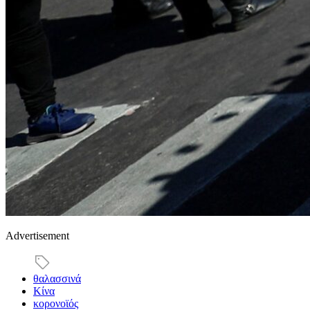
Advertisement
θαλασσινά
Κίνα
κορονοϊός