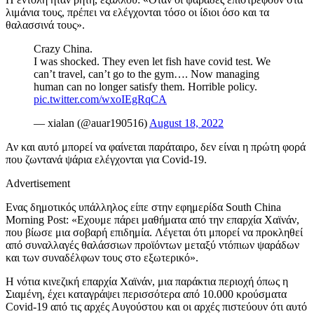
λιμάνια τους, πρέπει να ελέγχονται τόσο οι ίδιοι όσο και τα
θαλασσινά τους».
Crazy China.
I was shocked. They even let fish have covid test. We
can’t travel, can’t go to the gym…. Now managing
human can no longer satisfy them. Horrible policy.
pic.twitter.com/wxoIEgRqCA
— xialan (@auar190516)
August 18, 2022
Αν και αυτό μπορεί να φαίνεται παράταιρο, δεν είναι η πρώτη φορά
που ζωντανά ψάρια ελέγχονται για Covid-19.
Advertisement
Ενας δημοτικός υπάλληλος είπε στην εφημερίδα South China
Morning Post: «Εχουμε πάρει μαθήματα από την επαρχία Χαϊνάν,
που βίωσε μια σοβαρή επιδημία. Λέγεται ότι μπορεί να προκληθεί
από συναλλαγές θαλάσσιων προϊόντων μεταξύ ντόπιων ψαράδων
και των συναδέλφων τους στο εξωτερικό».
Η νότια κινεζική επαρχία Χαϊνάν, μια παράκτια περιοχή όπως η
Σιαμένη, έχει καταγράψει περισσότερα από 10.000 κρούσματα
Covid-19 από τις αρχές Αυγούστου και οι αρχές πιστεύουν ότι αυτό