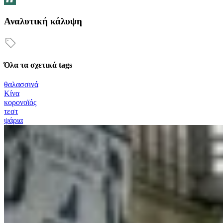
Αναλυτική κάλυψη
Όλα τα σχετικά tags
θαλασσινά
Κίνα
κορονοϊός
τεστ
ψάρια