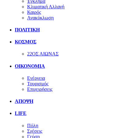
Έγκλημα
Κλιματική Αλλαγή
Καιρός
Ανακύκλωση
ΠΟΛΙΤΙΚΗ
ΚΟΣΜΟΣ
22ΟΣ ΑΙΩΝΑΣ
ΟΙΚΟΝΟΜΙΑ
Ενέργεια
Τουρισμός
Επιχειρήσεις
ΑΠΟΨΗ
LIFE
Πόλη
Σχέσεις
Γεύση