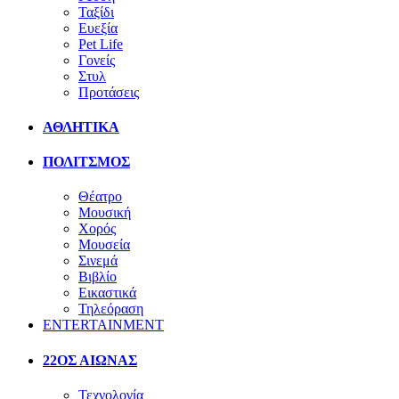
Ταξίδι
Ευεξία
Pet Life
Γονείς
Στυλ
Προτάσεις
ΑΘΛΗΤΙΚΑ
ΠΟΛΙΤΣΜΟΣ
Θέατρο
Μουσική
Χορός
Μουσεία
Σινεμά
Βιβλίο
Εικαστικά
Τηλεόραση
ENTERTAINMENT
22ΟΣ ΑΙΩΝΑΣ
Τεχνολογία