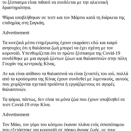
το ξέσπασμα είναι πιθανό να συνδέεται με την αλιευτική
δραστηριότητα.
Ψάρια υποβλήθηκαν σε τεστ και τον Μάρτιο κατά τη διάρκεια της
επιδημίας στη Σαγκάη,
Advertisement
Τα κινεζικά μέσα ενημέρωσης έχουν εκφράσει εδώ και καιρό
ανησυχίες ότι η θαλάσσια ζωή μπορεί να έχει σχέση με τον
κορονοϊό. Υπενθυμίζεται ότι το πρώτο ξέσπασμα της Covid-19
συνδέθηκε με μια αγορά ζώντων ζώων και θαλασσινών στην πόλη
Γουχάν της κεντρικής Κίνας.
Αν και είναι απίθανο τα θαλασσινά να είναι ξενιστές του ιού, πολλά
από τα κρούσματα της Κίνας έχουν συνδεθεί με λιμενικούς, αυτούς
που χειρίζονται σχετικά προϊόντα ή εργαζόμενους σε αγορές
θαλασσινών.
Τα ψάρια, πάντως, δεν είναι τα μόνα ζώα που έχουν υποβληθεί σε
τεστ Covid-19 στην Κίνα.
Advertisement
Τον Μάιο, τον γύρο του κόσμου έκαναν πλάνα ενός ιπποπόταμου
που εξετάστηκε για κορονοϊό σε πάρκο άγριας ζωής, με τους