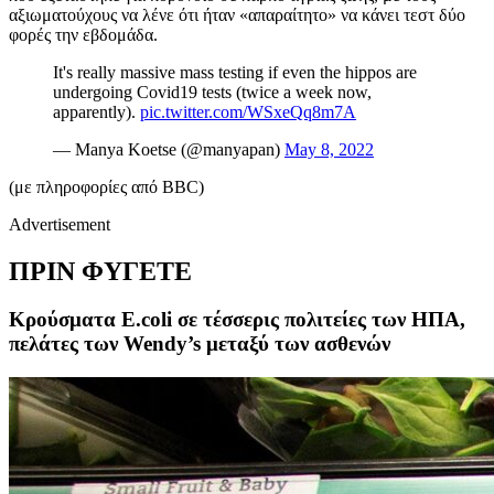
αξιωματούχους να λένε ότι ήταν «απαραίτητο» να κάνει τεστ δύο
φορές την εβδομάδα.
It's really massive mass testing if even the hippos are
undergoing Covid19 tests (twice a week now,
apparently).
pic.twitter.com/WSxeQq8m7A
— Manya Koetse (@manyapan)
May 8, 2022
(με πληροφορίες από BBC)
Advertisement
ΠΡΙΝ ΦΥΓΕΤΕ
Κρούσματα E.coli σε τέσσερις πολιτείες των ΗΠΑ,
πελάτες των Wendy’s μεταξύ των ασθενών