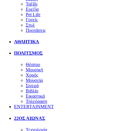
Ταξίδι
Ευεξία
Pet Life
Γονείς
Στυλ
Προτάσεις
ΑΘΛΗΤΙΚΑ
ΠΟΛΙΤΣΜΟΣ
Θέατρο
Μουσική
Χορός
Μουσεία
Σινεμά
Βιβλίο
Εικαστικά
Τηλεόραση
ENTERTAINMENT
22ΟΣ ΑΙΩΝΑΣ
Τεχνολογία