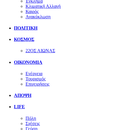
Έγκλημα
Κλιματική Αλλαγή
Καιρός
Ανακύκλωση
ΠΟΛΙΤΙΚΗ
ΚΟΣΜΟΣ
22ΟΣ ΑΙΩΝΑΣ
ΟΙΚΟΝΟΜΙΑ
Ενέργεια
Τουρισμός
Επιχειρήσεις
ΑΠΟΨΗ
LIFE
Πόλη
Σχέσεις
Γεύση