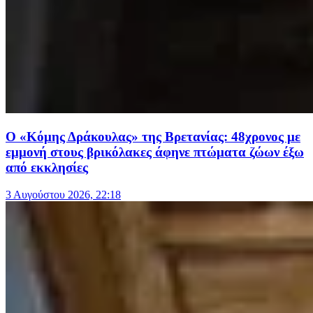
Ο «Κόμης Δράκουλας» της Βρετανίας: 48χρονος με
εμμονή στους βρικόλακες άφηνε πτώματα ζώων έξω
από εκκλησίες
3 Αυγούστου 2026, 22:18