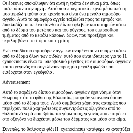
Οι έρευνες αποκάλυψαν ότι αυτή η τρύπα δεν είναι μάτι, όπως
πιστευόταν στην αρχή . Αυτό που πραγματικά περνά μέσα από τη
μυστηριώδη τρύπα στο κρανίο του είναι ένα μεγάλο αιμοφόρο
αγγείο. Αυτό το αιμοφόρο αγγείο ταξιδεύει προς τα εμπρός και
διακλαδίζεται σε ένα σύνθετο δίκτυο φλεβών και αρτηριών κάτω
από το δέρμα του μετώπου και του ρύγχους, του εμπρόσθιου
τμήματος από το κεφάλι κάποιων ζώων, που προεξέχει και
περιλαμβάνει το στόμα και τη μύτη
Ενώ ένα δίκτυο αιμοφόρων αγγείων αναμένεται να υπάρχει κάτω
από το δέρμα όλων των φιδιών, αυτό που είναι ιδιαίτερο για το H.
cyanocinctus είναι το υπερβολικό μέγεθος των αιμοφόρων αγγείων
και το γεγονός ότι συγκλίνουν προς μία μεγάλη φλέβα που
εισέρχεται στον εγκέφαλο .
Advertisement
Αυτό το παράξενο δίκτυο αιμοφόρων αγγείων έχει νόημα όταν
θεωρούμε ότι τα φίδια της θάλασσας μπορούν να αναπνεύσουν
μέσα από το δέρμα τους. Αυτό συμβαίνει χάρη στις αρτηρίες που
περιέχουν πολύ χαμηλότερες συγκεντρώσεις οξυγόνου από το
θαλασσινό νερό που βρίσκεται γύρω τους, γεγονός που επιτρέπει
στο οξυγόνο να διαχέεται μέσω του δέρματος και μέσα στο αίμα.
Συνεπώς, το θαλάσσιο φίδι H. cyanocinctus κατάφερε να αναπτύξει