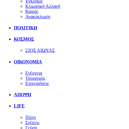
Έγκλημα
Κλιματική Αλλαγή
Καιρός
Ανακύκλωση
ΠΟΛΙΤΙΚΗ
ΚΟΣΜΟΣ
22ΟΣ ΑΙΩΝΑΣ
ΟΙΚΟΝΟΜΙΑ
Ενέργεια
Τουρισμός
Επιχειρήσεις
ΑΠΟΨΗ
LIFE
Πόλη
Σχέσεις
Γεύση