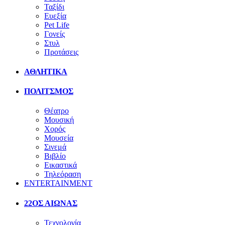
Ταξίδι
Ευεξία
Pet Life
Γονείς
Στυλ
Προτάσεις
ΑΘΛΗΤΙΚΑ
ΠΟΛΙΤΣΜΟΣ
Θέατρο
Μουσική
Χορός
Μουσεία
Σινεμά
Βιβλίο
Εικαστικά
Τηλεόραση
ENTERTAINMENT
22ΟΣ ΑΙΩΝΑΣ
Τεχνολογία