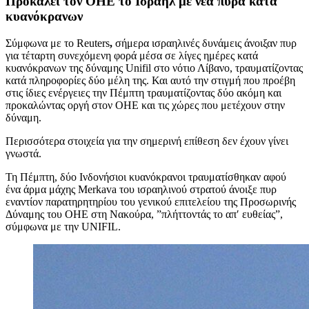
Προκαλεί τον ΟΗΕ το Ισραήλ με νέα πυρά κατά
κυανόκρανων
Σύμφωνα με το Reuters
,
σήμερα ισραηλινές δυνάμεις άνοιξαν πυρ
για τέταρτη συνεχόμενη φορά μέσα σε λίγες ημέρες κατά
κυανόκρανων της δύναμης Unifil στο νότιο Λίβανο, τραυματίζοντας
κατά πληροφορίες δύο μέλη της. Και αυτό την στιγμή που προέβη
στις ίδιες ενέργειες την Πέμπτη τραυματίζοντας δύο ακόμη και
προκαλώντας οργή στον ΟΗΕ και τις χώρες που μετέχουν στην
δύναμη.
Περισσότερα στοιχεία για την σημερινή επίθεση δεν έχουν γίνει
γνωστά.
Τη Πέμπτη, δύο Ινδονήσιοι κυανόκρανοι τραυματίσθηκαν αφού
ένα άρμα μάχης Merkava του ισραηλινού στρατού άνοιξε πυρ
εναντίον παρατηρητηρίου του γενικού επιτελείου της Προσωρινής
Δύναμης του ΟΗΕ στη Νακούρα, ”πλήττοντάς το απ′ ευθείας”,
σύμφωνα με την UNIFIL.