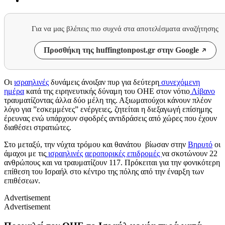
Για να μας βλέπεις πιο συχνά στα αποτελέσματα αναζήτησης
Προσθήκη της huffingtonpost.gr στην Google
Οι
ισραηλινές
δυνάμεις άνοιξαν πυρ για δεύτερη
συνεχόμενη
ημέρα
κατά της ειρηνευτικής δύναμη του ΟΗΕ στον νότιο
Λίβανο
τραυματίζοντας άλλα δύο μέλη της. Αξιωματούχοι κάνουν πλέον
λόγο για ”εσκεμμένες” ενέργειες, ζητείται η διεξαγωγή επίσημης
έρευνας ενώ υπάρχουν σφοδρές αντιδράσεις από χώρες που έχουν
διαθέσει στρατιώτες.
Στο μεταξύ, την νύχτα τρόμου και θανάτου βίωσαν στην
Βηρυτό
οι
άμαχοι με τις
ισραηλινές
αεροπορικές επιδρομές
να σκοτώνουν 22
ανθρώπους και να τραυματίζουν 117. Πρόκειται για την φονικότερη
επίθεση του Ισραήλ στο κέντρο της πόλης από την έναρξη των
επιθέσεων.
Advertisement
Advertisement