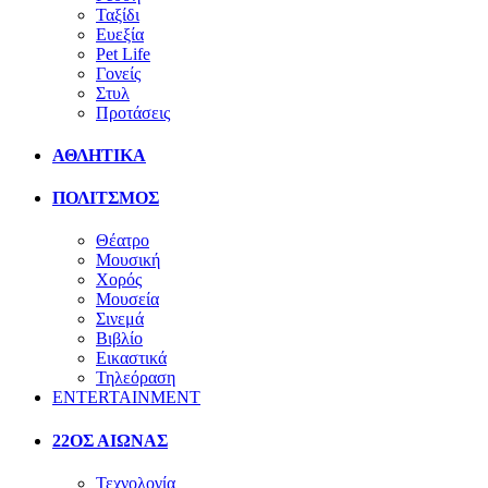
Ταξίδι
Ευεξία
Pet Life
Γονείς
Στυλ
Προτάσεις
ΑΘΛΗΤΙΚΑ
ΠΟΛΙΤΣΜΟΣ
Θέατρο
Μουσική
Χορός
Μουσεία
Σινεμά
Βιβλίο
Εικαστικά
Τηλεόραση
ENTERTAINMENT
22ΟΣ ΑΙΩΝΑΣ
Τεχνολογία