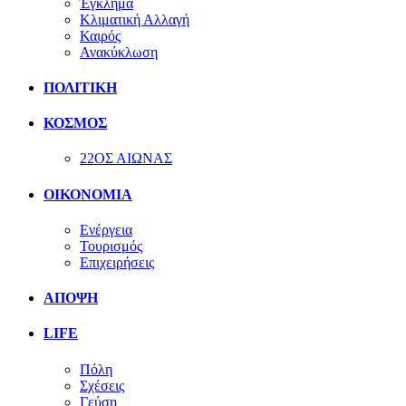
Έγκλημα
Κλιματική Αλλαγή
Καιρός
Ανακύκλωση
ΠΟΛΙΤΙΚΗ
ΚΟΣΜΟΣ
22ΟΣ ΑΙΩΝΑΣ
ΟΙΚΟΝΟΜΙΑ
Ενέργεια
Τουρισμός
Επιχειρήσεις
ΑΠΟΨΗ
LIFE
Πόλη
Σχέσεις
Γεύση