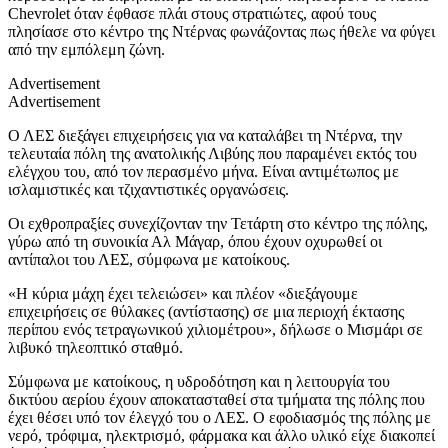
Chevrolet όταν έφθασε πλάι στους στρατιώτες, αφού τους
πλησίασε στο κέντρο της Ντέρνας φωνάζοντας πως ήθελε να φύγει
από την εμπόλεμη ζώνη.
Advertisement
Advertisement
Ο ΛΕΣ διεξάγει επιχειρήσεις για να καταλάβει τη Ντέρνα, την
τελευταία πόλη της ανατολικής Λιβύης που παραμένει εκτός του
ελέγχου του, από τον περασμένο μήνα. Είναι αντιμέτωπος με
ισλαμιστικές και τζιχαντιστικές οργανώσεις.
Οι εχθροπραξίες συνεχίζονταν την Τετάρτη στο κέντρο της πόλης,
γύρω από τη συνοικία Αλ Μάγαρ, όπου έχουν οχυρωθεί οι
αντίπαλοι του ΛΕΣ, σύμφωνα με κατοίκους.
«Η κύρια μάχη έχει τελειώσει» και πλέον «διεξάγουμε
επιχειρήσεις σε θύλακες (αντίστασης) σε μια περιοχή έκτασης
περίπου ενός τετραγωνικού χιλιομέτρου», δήλωσε ο Μισμάρι σε
λιβυκό τηλεοπτικό σταθμό.
Σύμφωνα με κατοίκους, η υδροδότηση και η λειτουργία του
δικτύου αερίου έχουν αποκατασταθεί στα τμήματα της πόλης που
έχει θέσει υπό τον έλεγχό του ο ΛΕΣ. Ο εφοδιασμός της πόλης με
νερό, τρόφιμα, ηλεκτρισμό, φάρμακα και άλλο υλικό είχε διακοπεί