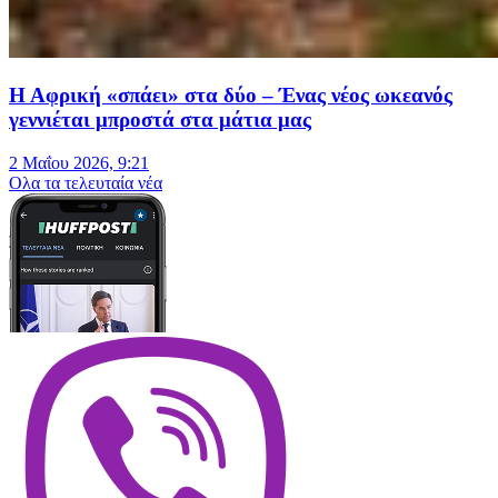
Η Αφρική «σπάει» στα δύο – Ένας νέος ωκεανός
γεννιέται μπροστά στα μάτια μας
2 Μαΐου 2026, 9:21
Oλα τα τελευταία νέα