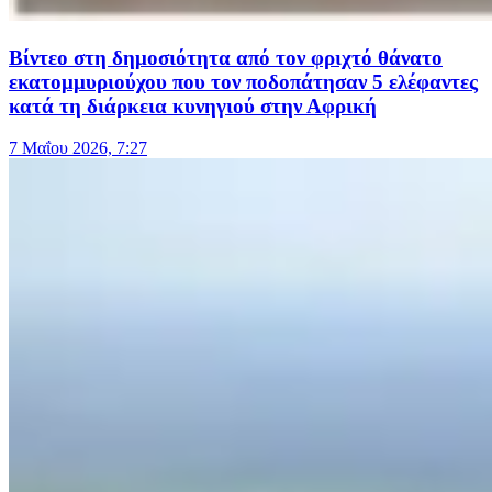
Βίντεο στη δημοσιότητα από τον φριχτό θάνατο
εκατομμυριούχου που τον ποδοπάτησαν 5 ελέφαντες
κατά τη διάρκεια κυνηγιού στην Αφρική
7 Μαΐου 2026, 7:27