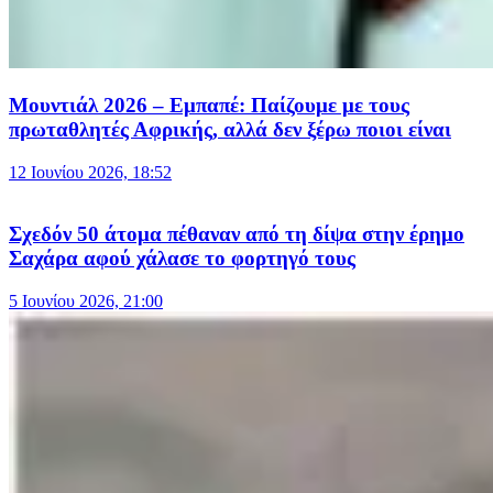
Μουντιάλ 2026 – Εμπαπέ: Παίζουμε με τους
πρωταθλητές Αφρικής, αλλά δεν ξέρω ποιοι είναι
12 Ιουνίου 2026, 18:52
Σχεδόν 50 άτομα πέθαναν από τη δίψα στην έρημο
Σαχάρα αφού χάλασε το φορτηγό τους
5 Ιουνίου 2026, 21:00