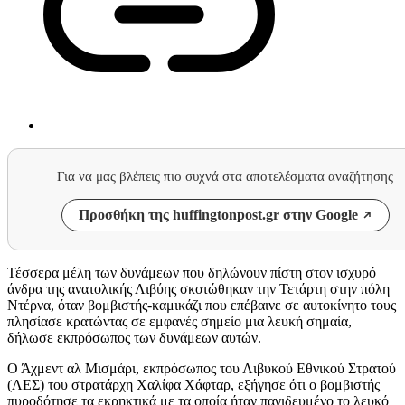
Για να μας βλέπεις πιο συχνά στα αποτελέσματα αναζήτησης
Προσθήκη της huffingtonpost.gr στην Google
Τέσσερα μέλη των δυνάμεων που δηλώνουν πίστη στον ισχυρό
άνδρα της ανατολικής Λιβύης σκοτώθηκαν την Τετάρτη στην πόλη
Ντέρνα, όταν βομβιστής-καμικάζι που επέβαινε σε αυτοκίνητο τους
πλησίασε κρατώντας σε εμφανές σημείο μια λευκή σημαία,
δήλωσε εκπρόσωπος των δυνάμεων αυτών.
Ο Άχμεντ αλ Μισμάρι, εκπρόσωπος του Λιβυκού Εθνικού Στρατού
(ΛΕΣ) του στρατάρχη Χαλίφα Χάφταρ, εξήγησε ότι ο βομβιστής
πυροδότησε τα εκρηκτικά με τα οποία ήταν παγιδευμένο το λευκό