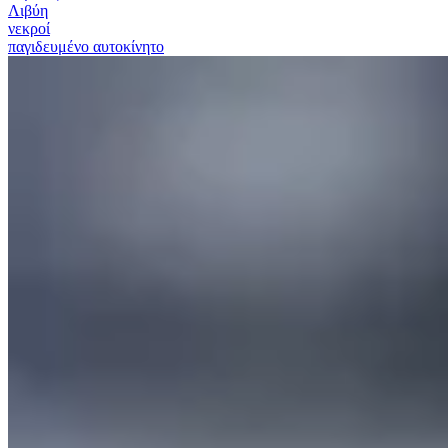
Λιβύη
νεκροί
παγιδευμένο αυτοκίνητο