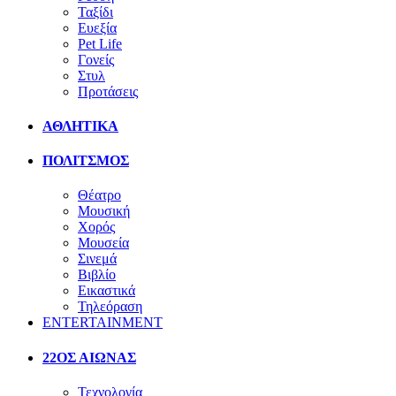
Ταξίδι
Ευεξία
Pet Life
Γονείς
Στυλ
Προτάσεις
ΑΘΛΗΤΙΚΑ
ΠΟΛΙΤΣΜΟΣ
Θέατρο
Μουσική
Χορός
Μουσεία
Σινεμά
Βιβλίο
Εικαστικά
Τηλεόραση
ENTERTAINMENT
22ΟΣ ΑΙΩΝΑΣ
Τεχνολογία