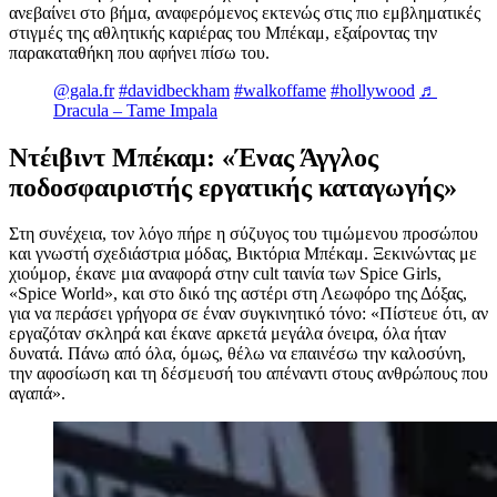
ανεβαίνει στο βήμα, αναφερόμενος εκτενώς στις πιο εμβληματικές
στιγμές της αθλητικής καριέρας του Μπέκαμ, εξαίροντας την
παρακαταθήκη που αφήνει πίσω του.
@gala.fr
#davidbeckham
#walkoffame
#hollywood
♬
Dracula – Tame Impala
Ντέιβιντ Μπέκαμ: «Ένας Άγγλος
ποδοσφαιριστής εργατικής καταγωγής»
Στη συνέχεια, τον λόγο πήρε η σύζυγος του τιμώμενου προσώπου
και γνωστή σχεδιάστρια μόδας, Βικτόρια Μπέκαμ. Ξεκινώντας με
χιούμορ, έκανε μια αναφορά στην cult ταινία των Spice Girls,
«Spice World», και στο δικό της αστέρι στη Λεωφόρο της Δόξας,
για να περάσει γρήγορα σε έναν συγκινητικό τόνο: «Πίστευε ότι, αν
εργαζόταν σκληρά και έκανε αρκετά μεγάλα όνειρα, όλα ήταν
δυνατά. Πάνω από όλα, όμως, θέλω να επαινέσω την καλοσύνη,
την αφοσίωση και τη δέσμευσή του απέναντι στους ανθρώπους που
αγαπά».