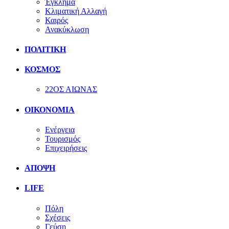
Έγκλημα
Κλιματική Αλλαγή
Καιρός
Ανακύκλωση
ΠΟΛΙΤΙΚΗ
ΚΟΣΜΟΣ
22ΟΣ ΑΙΩΝΑΣ
ΟΙΚΟΝΟΜΙΑ
Ενέργεια
Τουρισμός
Επιχειρήσεις
ΑΠΟΨΗ
LIFE
Πόλη
Σχέσεις
Γεύση