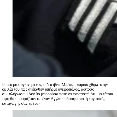
Ιδιαίτερα συγκινημένος, ο Ντέιβιντ Μπέκαμ παραδέχθηκε στην
ομιλία του πως ανέκαθεν υπήρξε ονειροπόλος, ωστόσο
συμπλήρωσε: «Δεν θα μπορούσα ποτέ να φανταστώ ότι μια τέτοια
τιμή θα προοριζόταν σε έναν Άγγλο ποδοσφαιριστή εργατικής
καταγωγής σαν εμένα».