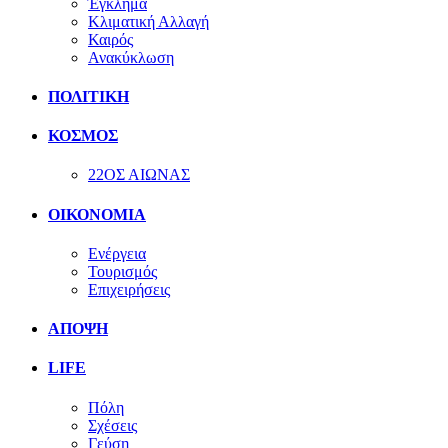
Έγκλημα
Κλιματική Αλλαγή
Καιρός
Ανακύκλωση
ΠΟΛΙΤΙΚΗ
ΚΟΣΜΟΣ
22ΟΣ ΑΙΩΝΑΣ
ΟΙΚΟΝΟΜΙΑ
Ενέργεια
Τουρισμός
Επιχειρήσεις
ΑΠΟΨΗ
LIFE
Πόλη
Σχέσεις
Γεύση