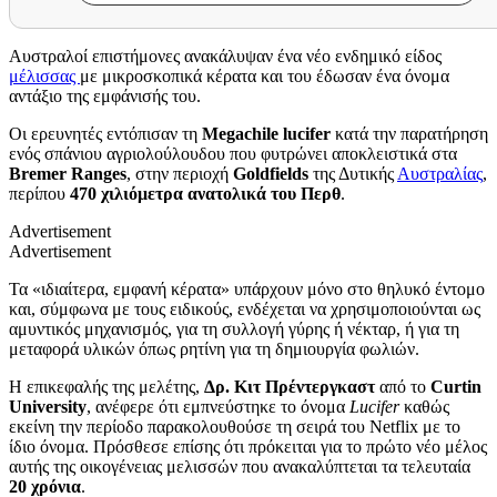
Αυστραλοί επιστήμονες ανακάλυψαν ένα νέο ενδημικό είδος
μέλισσας
με μικροσκοπικά κέρατα και του έδωσαν ένα όνομα
αντάξιο της εμφάνισής του.
Οι ερευνητές εντόπισαν τη
Megachile lucifer
κατά την παρατήρηση
ενός σπάνιου αγριολούλουδου που φυτρώνει αποκλειστικά στα
Bremer Ranges
, στην περιοχή
Goldfields
της Δυτικής
Αυστραλίας
,
περίπου
470 χιλιόμετρα ανατολικά του Περθ
.
Advertisement
Advertisement
Τα «ιδιαίτερα, εμφανή κέρατα» υπάρχουν μόνο στο θηλυκό έντομο
και, σύμφωνα με τους ειδικούς, ενδέχεται να χρησιμοποιούνται ως
αμυντικός μηχανισμός, για τη συλλογή γύρης ή νέκταρ, ή για τη
μεταφορά υλικών όπως ρητίνη για τη δημιουργία φωλιών.
Η επικεφαλής της μελέτης,
Δρ. Κιτ Πρέντεργκαστ
από το
Curtin
University
, ανέφερε ότι εμπνεύστηκε το όνομα
Lucifer
καθώς
εκείνη την περίοδο παρακολουθούσε τη σειρά του Netflix με το
ίδιο όνομα. Πρόσθεσε επίσης ότι πρόκειται για το πρώτο νέο μέλος
αυτής της οικογένειας μελισσών που ανακαλύπτεται τα τελευταία
20 χρόνια
.