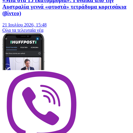
«Μία στα 15 εκατομμύρια»: Γυναίκα από την
Αυστραλία γεννά «φτυστά» τετράδυμα κοριτσάκια
(βίντεο)
21 Ιουλίου 2026, 15:48
Oλα τα τελευταία νέα