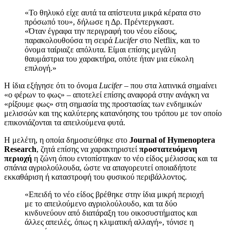
«Το θηλυκό είχε αυτά τα απίστευτα μικρά κέρατα στο
πρόσωπό του», δήλωσε η Δρ. Πρέντεργκαστ.
«Όταν έγραφα την περιγραφή του νέου είδους,
παρακολουθούσα τη σειρά
Lucifer
στο Netflix, και το
όνομα ταίριαζε απόλυτα. Είμαι επίσης μεγάλη
θαυμάστρια του χαρακτήρα, οπότε ήταν μια εύκολη
επιλογή.»
Η ίδια εξήγησε ότι το όνομα
Lucifer
– που στα λατινικά σημαίνει
«ο φέρων το φως» – αποτελεί επίσης αναφορά στην ανάγκη να
«ρίξουμε φως» στη σημασία της προστασίας των ενδημικών
μελισσών και της καλύτερης κατανόησης του τρόπου με τον οποίο
επικονιάζονται τα απειλούμενα φυτά.
Η μελέτη, η οποία δημοσιεύθηκε στο
Journal of Hymenoptera
Research
, ζητά επίσης να χαρακτηριστεί
προστατευόμενη
περιοχή
η ζώνη όπου εντοπίστηκαν το νέο είδος μέλισσας και τα
σπάνια αγριολούλουδα, ώστε να απαγορευτεί οποιαδήποτε
εκκαθάριση ή καταστροφή του φυσικού περιβάλλοντος.
«Επειδή το νέο είδος βρέθηκε στην ίδια μικρή περιοχή
με το απειλούμενο αγριολούλουδο, και τα δύο
κινδυνεύουν από διατάραξη του οικοσυστήματος και
άλλες απειλές, όπως η κλιματική αλλαγή», τόνισε η