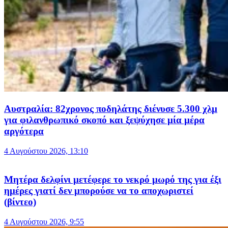
Αυστραλία: 82χρονος ποδηλάτης διένυσε 5.300 χλμ
για φιλανθρωπικό σκοπό και ξεψύχησε μία μέρα
αργότερα
4 Αυγούστου 2026, 13:10
Μητέρα δελφίνι μετέφερε το νεκρό μωρό της για έξι
ημέρες γιατί δεν μπορούσε να το αποχωριστεί
(βίντεο)
4 Αυγούστου 2026, 9:55