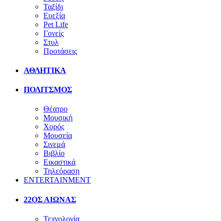
Ταξίδι
Ευεξία
Pet Life
Γονείς
Στυλ
Προτάσεις
ΑΘΛΗΤΙΚΑ
ΠΟΛΙΤΣΜΟΣ
Θέατρο
Μουσική
Χορός
Μουσεία
Σινεμά
Βιβλίο
Εικαστικά
Τηλεόραση
ENTERTAINMENT
22ΟΣ ΑΙΩΝΑΣ
Τεχνολογία