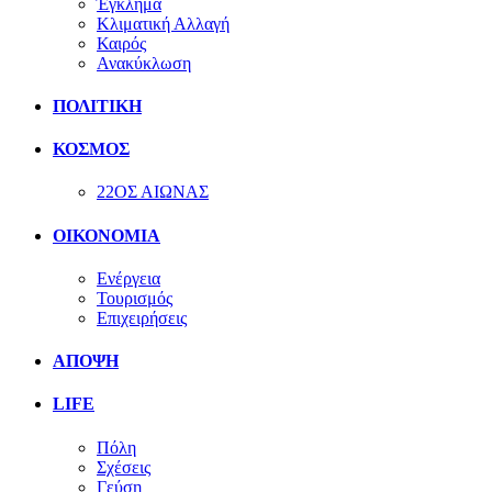
Έγκλημα
Κλιματική Αλλαγή
Καιρός
Ανακύκλωση
ΠΟΛΙΤΙΚΗ
ΚΟΣΜΟΣ
22ΟΣ ΑΙΩΝΑΣ
ΟΙΚΟΝΟΜΙΑ
Ενέργεια
Τουρισμός
Επιχειρήσεις
ΑΠΟΨΗ
LIFE
Πόλη
Σχέσεις
Γεύση