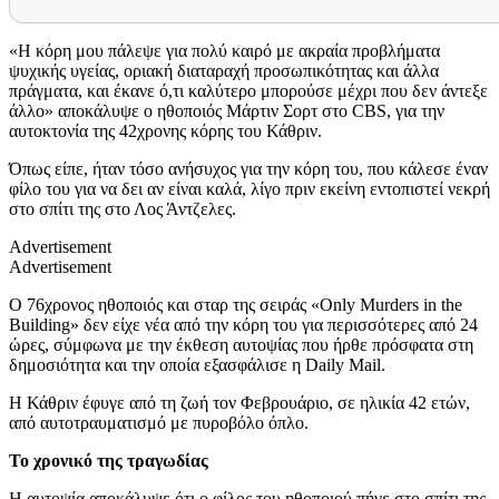
«Η κόρη μου πάλεψε για πολύ καιρό με ακραία προβλήματα
ψυχικής υγείας, οριακή διαταραχή προσωπικότητας και άλλα
πράγματα, και έκανε ό,τι καλύτερο μπορούσε μέχρι που δεν άντεξε
άλλο» αποκάλυψε ο ηθοποιός Μάρτιν Σορτ στο CBS, για την
αυτοκτονία της 42χρονης κόρης του Κάθριν.
Όπως είπε, ήταν τόσο ανήσυχος για την κόρη του, που κάλεσε έναν
φίλο του για να δει αν είναι καλά, λίγο πριν εκείνη εντοπιστεί νεκρή
στο σπίτι της στο Λος Άντζελες.
Advertisement
Advertisement
Ο 76χρονος ηθοποιός και σταρ της σειράς «Only Murders in the
Building» δεν είχε νέα από την κόρη του για περισσότερες από 24
ώρες, σύμφωνα με την έκθεση αυτοψίας που ήρθε πρόσφατα στη
δημοσιότητα και την οποία εξασφάλισε η Daily Mail.
Η Κάθριν έφυγε από τη ζωή τον Φεβρουάριο, σε ηλικία 42 ετών,
από αυτοτραυματισμό με πυροβόλο όπλο.
Το χρονικό της τραγωδίας
Η αυτοψία αποκάλυψε ότι ο φίλος του ηθοποιού πήγε στο σπίτι της