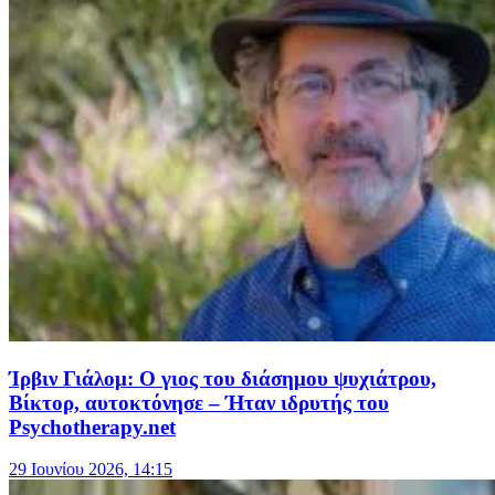
Ίρβιν Γιάλομ: Ο γιος του διάσημου ψυχιάτρου,
Βίκτορ, αυτοκτόνησε – Ήταν ιδρυτής του
Psychotherapy.net
29 Ιουνίου 2026, 14:15