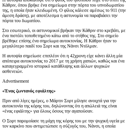
Κάθριν, όπου βρήκε ένα σημείωμα στην πόρτα του υπνοδωματίου
της, η οποία ήταν κλειδωμένη. Ο φίλος κάλεσε αμέσως το 911 (την
άμεση δράση), με αποτέλεσμα η αστυνομία να παραβιάσει την
πόρτα του δωματίου.
Στο εσωτερικό, οι αστυνομικοί βρήκαν την Κάθριν στο κρεβάτι, με
ένα πιστόλι τοποθετημένο κάτω από το στήθος της. Στο σημείο
βρέθηκε επίσης ένα σημείωμα αυτοκτονίας. Η Κάθριν ήταν το
μεγαλύτερο παιδί του Σορτ και της Νάνσι Ντόλμαν.
Η αυτοψία σημείωσε επιπλέον ότι η 42χρονη είχε κάνει άλλη μία
απόπειρα αυτοκτονίας το 2017 με τη χρήση χαπιών, καθώς και ένα
καταγεγραμμένο ιστορικό κατάθλιψης και άλλων ψυχικών
ασθενειών.
Advertisement
«Ένας ζωντανός εφιάλτης»
Πριν από λίγες ημέρες, ο Μάρτιν Σορτ μίλησε ανοιχτά για την
αυτοκτονία της κόρης του, δηλώνοντας ότι η απώλειά της είναι
«ένας εφιάλτης» για όλους όσους την αγαπούσαν.
Ο Σορτ παρομοίασε τη μάχη της κόρης του με την ψυχική υγεία με
τον καρκίνο που αντιμετώπισε η σύζυγός του, Νάνσι, η οποία