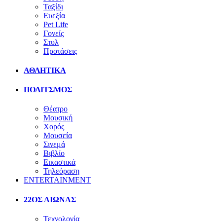
Ταξίδι
Ευεξία
Pet Life
Γονείς
Στυλ
Προτάσεις
ΑΘΛΗΤΙΚΑ
ΠΟΛΙΤΣΜΟΣ
Θέατρο
Μουσική
Χορός
Μουσεία
Σινεμά
Βιβλίο
Εικαστικά
Τηλεόραση
ENTERTAINMENT
22ΟΣ ΑΙΩΝΑΣ
Τεχνολογία