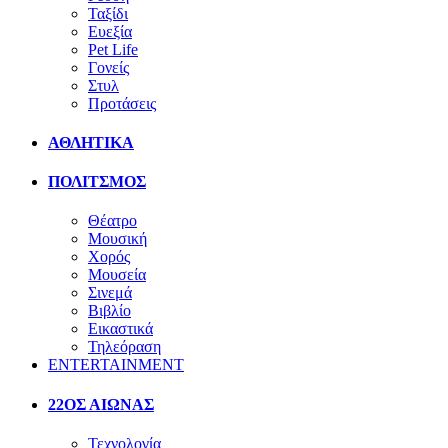
Ταξίδι
Ευεξία
Pet Life
Γονείς
Στυλ
Προτάσεις
ΑΘΛΗΤΙΚΑ
ΠΟΛΙΤΣΜΟΣ
Θέατρο
Μουσική
Χορός
Μουσεία
Σινεμά
Βιβλίο
Εικαστικά
Τηλεόραση
ENTERTAINMENT
22ΟΣ ΑΙΩΝΑΣ
Τεχνολογία