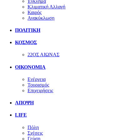
Έγκλημα
Κλιματική Αλλαγή
Καιρός
Ανακύκλωση
ΠΟΛΙΤΙΚΗ
ΚΟΣΜΟΣ
22ΟΣ ΑΙΩΝΑΣ
ΟΙΚΟΝΟΜΙΑ
Ενέργεια
Τουρισμός
Επιχειρήσεις
ΑΠΟΨΗ
LIFE
Πόλη
Σχέσεις
Γεύση