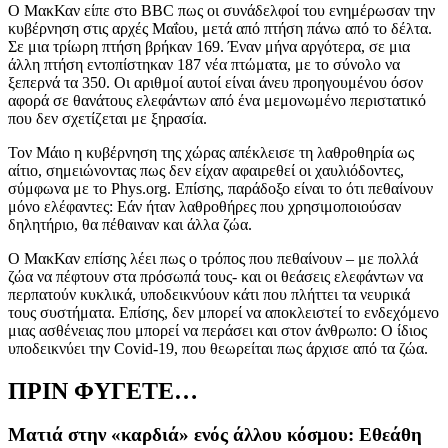
Ο ΜακΚαν είπε στο
BBC
πως οι συνάδελφοί του ενημέρωσαν την
κυβέρνηση στις αρχές Μαΐου, μετά από πτήση πάνω από το δέλτα.
Σε μια τρίωρη πτήση βρήκαν 169. Έναν μήνα αργότερα, σε μια
άλλη πτήση εντοπίστηκαν 187 νέα πτώματα, με το σύνολο να
ξεπερνά τα 350. Οι αριθμοί αυτοί είναι άνευ προηγουμένου όσον
αφορά σε θανάτους ελεφάντων από ένα μεμονωμένο περιστατικό
που δεν σχετίζεται με ξηρασία.
Τον Μάιο η κυβέρνηση της χώρας απέκλεισε τη λαθροθηρία ως
αίτιο, σημειώνοντας πως δεν είχαν αφαιρεθεί οι χαυλιόδοντες,
σύμφωνα με το
Phys.org.
Επίσης, παράδοξο είναι το ότι πεθαίνουν
μόνο ελέφαντες: Εάν ήταν λαθροθήρες που χρησιμοποιούσαν
δηλητήριο, θα πέθαιναν και άλλα ζώα.
Ο ΜακΚαν επίσης λέει πως ο τρόπος που πεθαίνουν – με πολλά
ζώα να πέφτουν στα πρόσωπά τους- και οι θεάσεις ελεφάντων να
περπατούν κυκλικά, υποδεικνύουν κάτι που πλήττει τα νευρικά
τους συστήματα. Επίσης, δεν μπορεί να αποκλειστεί το ενδεχόμενο
μιας ασθένειας που μπορεί να περάσει και στον άνθρωπο: Ο ίδιος
υποδεικνύει την
Covid-19,
που θεωρείται πως άρχισε από τα ζώα.
ΠΡΙΝ ΦΥΓΕΤΕ…
Ματιά στην «καρδιά» ενός άλλου κόσμου: Εθεάθη