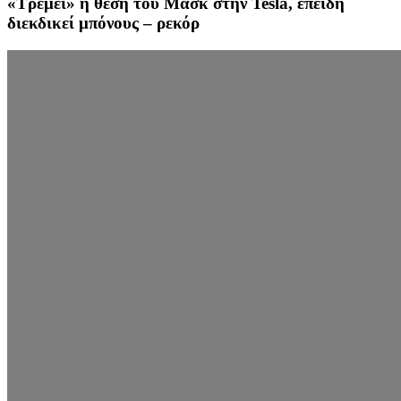
«Τρέμει» η θέση του Μασκ στην Tesla, επειδή
διεκδικεί μπόνους – ρεκόρ