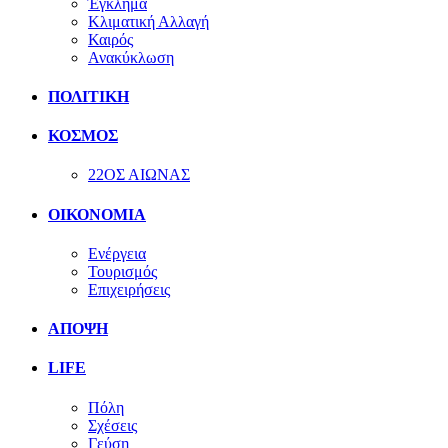
Έγκλημα
Κλιματική Αλλαγή
Καιρός
Ανακύκλωση
ΠΟΛΙΤΙΚΗ
ΚΟΣΜΟΣ
22ΟΣ ΑΙΩΝΑΣ
ΟΙΚΟΝΟΜΙΑ
Ενέργεια
Τουρισμός
Επιχειρήσεις
ΑΠΟΨΗ
LIFE
Πόλη
Σχέσεις
Γεύση