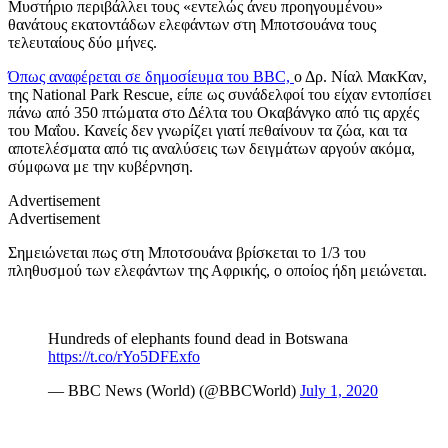
Μυστήριο περιβάλλει τους «εντελώς άνευ προηγουμένου»
θανάτους εκατοντάδων ελεφάντων στη Μποτσουάνα τους
τελευταίους δύο μήνες.
Όπως αναφέρεται σε δημοσίευμα του
BBC,
ο Δρ. Νίαλ ΜακΚαν,
της
National Park Rescue,
είπε ως συνάδελφοί του είχαν εντοπίσει
πάνω από 350 πτώματα στο Δέλτα του Οκαβάνγκο από τις αρχές
του Μαΐου. Κανείς δεν γνωρίζει γιατί πεθαίνουν τα ζώα, και τα
αποτελέσματα από τις αναλύσεις των δειγμάτων αργούν ακόμα,
σύμφωνα με την κυβέρνηση.
Advertisement
Advertisement
Σημειώνεται πως στη Μποτσουάνα βρίσκεται το 1/3 του
πληθυσμού των ελεφάντων της Αφρικής, ο οποίος ήδη μειώνεται.
Hundreds of elephants found dead in Botswana
https://t.co/rYo5DFExfo
— BBC News (World) (@BBCWorld)
July 1, 2020