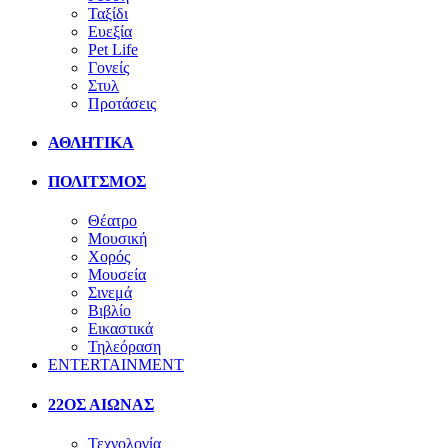
Ταξίδι
Ευεξία
Pet Life
Γονείς
Στυλ
Προτάσεις
ΑΘΛΗΤΙΚΑ
ΠΟΛΙΤΣΜΟΣ
Θέατρο
Μουσική
Χορός
Μουσεία
Σινεμά
Βιβλίο
Εικαστικά
Τηλεόραση
ENTERTAINMENT
22ΟΣ ΑΙΩΝΑΣ
Τεχνολογία