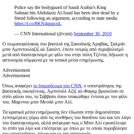
Police say the bodyguard of Saudi Arabia's King
Salman bin Abdulaziz Al-Saud has been shot dead by a
friend following an argument, according to state media
https://t.co/8KN4qqqcnL
— CNN International (@cnni)
September 30, 2019
O σωματοφύλακας του βασιλιά της Σαουδικής Αραβίας, Σαλμάν
μπιν Αμπντουλαζίζ αλ Σαούντ, έπεσε νεκρός από πυροβολισμό
μετά από διαπληκτισμό με φίλο του στην πόλη Τζέντα, δήλωσε η
αστυνομία σύμφωνα με τα τοπικά μέσα ενημέρωσης.
Advertisement
Advertisement
Όπως αναφέρει
το δημοσίευμα του CNN
, ο υποστράτηγος της
βασιλικής οικογένειας, Αμπντούλ Αζίζ αλ-Φαγκμ βρισκόταν σε
σπίτι φίλου του, το Σάββατο όπου τσακώθηκε έντονα με τον φίλο
του, Μαμντου μπιν Μεσάλ μπιν Αλί.
Τα κρατικά μέσα ενημέρωσης δεν έδωσαν στην δημοσιότητα
λεπτομέρειες γύρω από τις συνθήκες του θανάτου του και τον λόγο
του διαπληκτισμού, αλλά ανέφεραν πως ο Μπιν Αλί εγκατέλειψε
το σπίτι για λίγο και επέστρεψε με όπλο με το οποίο πυροβόλησε
τον υποστράτηγο, σύμφωνα με την αστυνομία.