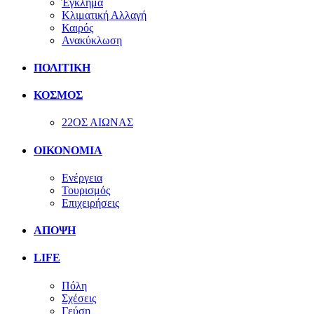
Έγκλημα
Κλιματική Αλλαγή
Καιρός
Ανακύκλωση
ΠΟΛΙΤΙΚΗ
ΚΟΣΜΟΣ
22ΟΣ ΑΙΩΝΑΣ
ΟΙΚΟΝΟΜΙΑ
Ενέργεια
Τουρισμός
Επιχειρήσεις
ΑΠΟΨΗ
LIFE
Πόλη
Σχέσεις
Γεύση