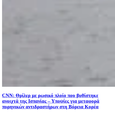
CNN: Θρίλερ με ρωσικό πλοίο που βυθίστηκε
ανοιχτά της Ισπανίας – Υποψίες για μεταφορά
πυρηνικών αντιδραστήρων στη Βόρεια Κορέα