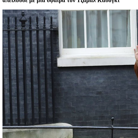
απειλούσε με μια σφαίρα τον Τζαμάλ Κασόγκι