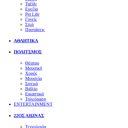
Ταξίδι
Ευεξία
Pet Life
Γονείς
Στυλ
Προτάσεις
ΑΘΛΗΤΙΚΑ
ΠΟΛΙΤΣΜΟΣ
Θέατρο
Μουσική
Χορός
Μουσεία
Σινεμά
Βιβλίο
Εικαστικά
Τηλεόραση
ENTERTAINMENT
22ΟΣ ΑΙΩΝΑΣ
Τεχνολογία