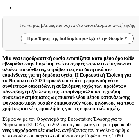
Για να μας βλέπεις πιο συχνά στα αποτελέσματα αναζήτησης
Προσθήκη της huffingtonpost.gr στην Google
Μία νέα ψυχοδραστική ουσία εντοπίζεται κατά μέσο όρο κάθε
εβδομάδα στην Ευρώπη, ενώ οι αγορές ναρκωτικών γίνονται
ολοένα πιο σύνθετες, απρόβλεπτες και δυνητικά πιο
επικίνδυνες για τη δημόσια υγεία. Η Ευρωπαϊκή Έκθεση για
τα Ναρκωτικά 2026 προειδοποιεί ότι η εμφάνιση νέων
συνθετικών οπιοειδών, η αυξανόμενη ισχύς των προϊόντων
κάνναβης, η εξάπλωση της κεταμίνης αλλά και η χρήση
συσκευών ατμίσματος ως πιθανού νέου μέσου κατανάλωσης
ψυχοδραστικών ουσιών δημιουργούν νέους κινδύνους για τους
χρήστες και νέες προκλήσεις για τις ευρωπαϊκές αρχές.
Σύμφωνα με τον Οργανισμό της Ευρωπαϊκής Ένωσης για τα
Ναρκωτικά (EUDA), το 2025 καταγράφηκαν για πρώτη φορά
50
νέες ψυχοδραστικές ουσίες,
ανεβάζοντας τον συνολικό αριθμό
των ουσιών που παρακολουθούνται στην Ευρώπη στις 1.050.