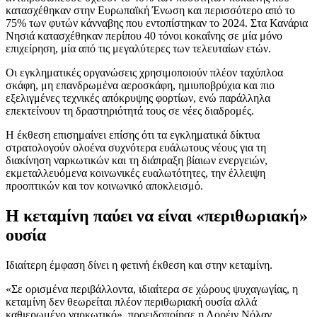
κατασχέθηκαν στην Ευρωπαϊκή Ένωση και περισσότερο από το
75% των φυτών κάνναβης που εντοπίστηκαν το 2024. Στα Κανάρια
Νησιά κατασχέθηκαν περίπου 40 τόνοι κοκαΐνης σε μία μόνο
επιχείρηση, μία από τις μεγαλύτερες των τελευταίων ετών.
Οι εγκληματικές οργανώσεις χρησιμοποιούν πλέον ταχύπλοα
σκάφη, μη επανδρωμένα αεροσκάφη, ημιυποβρύχια και πιο
εξελιγμένες τεχνικές απόκρυψης φορτίων, ενώ παράλληλα
επεκτείνουν τη δραστηριότητά τους σε νέες διαδρομές.
Η έκθεση επισημαίνει επίσης ότι τα εγκληματικά δίκτυα
στρατολογούν ολοένα συχνότερα ευάλωτους νέους για τη
διακίνηση ναρκωτικών και τη διάπραξη βίαιων ενεργειών,
εκμεταλλευόμενα κοινωνικές ευαλωτότητες, την έλλειψη
προοπτικών και τον κοινωνικό αποκλεισμό.
Η κεταμίνη παύει να είναι «περιθωριακή»
ουσία
Ιδιαίτερη έμφαση δίνει η φετινή έκθεση και στην κεταμίνη.
«Σε ορισμένα περιβάλλοντα, ιδιαίτερα σε χώρους ψυχαγωγίας, η
κεταμίνη δεν θεωρείται πλέον περιθωριακή ουσία αλλά
καθιερωμένο ναρκωτικό», προειδοποίησε η Λορέιν Νόλαν.