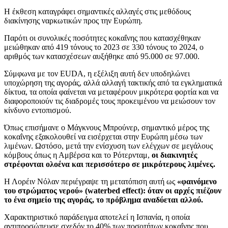
Η έκθεση καταγράφει σημαντικές αλλαγές στις μεθόδους
διακίνησης ναρκωτικών προς την Ευρώπη.
Παρότι οι συνολικές ποσότητες κοκαΐνης που κατασχέθηκαν
μειώθηκαν από 419 τόνους το 2023 σε 330 τόνους το 2024, ο
αριθμός των κατασχέσεων αυξήθηκε από 95.000 σε 97.000.
Σύμφωνα με τον EUDA, η εξέλιξη αυτή δεν υποδηλώνει
υποχώρηση της αγοράς, αλλά αλλαγή τακτικής από τα εγκληματικά
δίκτυα, τα οποία φαίνεται να μεταφέρουν μικρότερα φορτία και να
διαφοροποιούν τις διαδρομές τους προκειμένου να μειώσουν τον
κίνδυνο εντοπισμού.
Όπως επισήμανε ο Μάγκνους Μπρούνερ, σημαντικό μέρος της
κοκαΐνης εξακολουθεί να εισέρχεται στην Ευρώπη μέσω των
λιμένων. Ωστόσο, μετά την ενίσχυση των ελέγχων σε μεγάλους
κόμβους όπως η Αμβέρσα και το Ρότερνταμ,
οι διακινητές
στρέφονται ολοένα και περισσότερο σε μικρότερους λιμένες.
Η Λορέιν Νόλαν περιέγραψε τη μετατόπιση αυτή ως
«φαινόμενο
του στρώματος νερού» (waterbed effect): όταν οι αρχές πιέζουν
το ένα σημείο της αγοράς, το πρόβλημα αναδύεται αλλού.
Χαρακτηριστικό παράδειγμα αποτελεί η Ισπανία, η οποία
αντιπροσώπευσε σχεδόν το 40% των ποσοτήτων κοκαΐνης που