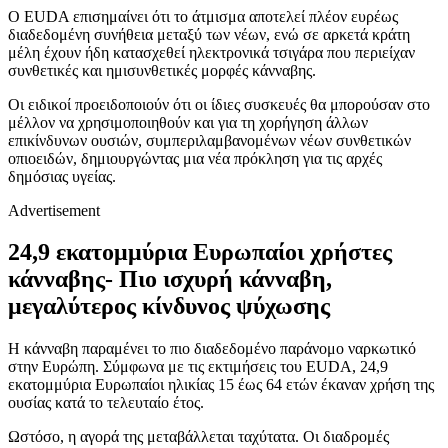
Ο EUDA επισημαίνει ότι το άτμισμα αποτελεί πλέον ευρέως
διαδεδομένη συνήθεια μεταξύ των νέων, ενώ σε αρκετά κράτη
μέλη έχουν ήδη κατασχεθεί ηλεκτρονικά τσιγάρα που περιείχαν
συνθετικές και ημισυνθετικές μορφές κάνναβης.
Οι ειδικοί προειδοποιούν ότι οι ίδιες συσκευές θα μπορούσαν στο
μέλλον να χρησιμοποιηθούν και για τη χορήγηση άλλων
επικίνδυνων ουσιών, συμπεριλαμβανομένων νέων συνθετικών
οπιοειδών, δημιουργώντας μια νέα πρόκληση για τις αρχές
δημόσιας υγείας.
Advertisement
24,9 εκατομμύρια Ευρωπαίοι χρήστες
κάνναβης- Πιο ισχυρή κάνναβη,
μεγαλύτερος κίνδυνος ψύχωσης
Η κάνναβη παραμένει το πιο διαδεδομένο παράνομο ναρκωτικό
στην Ευρώπη. Σύμφωνα με τις εκτιμήσεις του EUDA, 24,9
εκατομμύρια Ευρωπαίοι ηλικίας 15 έως 64 ετών έκαναν χρήση της
ουσίας κατά το τελευταίο έτος.
Ωστόσο, η αγορά της μεταβάλλεται ταχύτατα. Οι διαδρομές