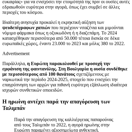
ευκαιρίας» για να ενισχύσει την ετοιμότητά της πριν οι ουσίες αυτές
εδραιωθούν ευρύτερα στην αγορά, όπως έχει συμβεί σε άλλες
περιοχές του κόσμου.
Ιδιαίτερη ανησυχία προκαλεί η εκρηκτική αύξηση των
ψευδεπίγραφων χαπιών
που περιέχουν νιταζένια και μιμούνται
νόμιμα φάρμακα όπως η οξυκωδόνη ή η διαζεπάμη. Το 2024
κατασχέθηκαν περισσότερα από 50.000 τέτοια δισκία σε δέκα
ευρωπαϊκές χώρες, έναντι 23.000 το 2023 και μόλις 380 το 2022.
Advertisement
Παράλληλα,
η Ευρώπη παρακολουθεί με προσοχή την
εμφάνιση της φαιντανύλης. Στη Βουλγαρία η ουσία συνδέθηκε
με περισσότερους από 100 θανάτους
σχετιζόμενους με
ναρκωτικά την περίοδο 2024-2025, στοιχείο που ενισχύει την
επαγρύπνηση των αρχών για πιθανή ευρύτερη εξάπλωση ιδιαίτερα
ισχυρών συνθετικών οπιοειδών.
Η ηρωίνη αντέχει παρά την απαγόρευση των
Ταλιμπάν
Παρά την απαγόρευση της καλλιέργειας παπαρούνας
από τους Ταλιμπάν το 2022, η αγορά ηρωίνης στην
Ευρώπη παραμένει αξιοσημείωτα ανθεκτική.