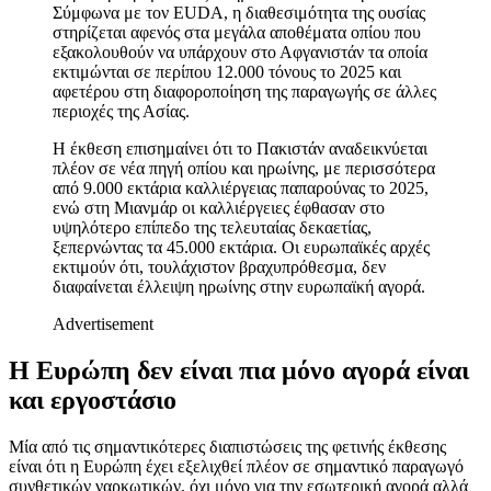
Σύμφωνα με τον EUDA, η διαθεσιμότητα της ουσίας
στηρίζεται αφενός στα μεγάλα αποθέματα οπίου που
εξακολουθούν να υπάρχουν στο Αφγανιστάν τα οποία
εκτιμώνται σε περίπου 12.000 τόνους το 2025 και
αφετέρου στη διαφοροποίηση της παραγωγής σε άλλες
περιοχές της Ασίας.
Η έκθεση επισημαίνει ότι το Πακιστάν αναδεικνύεται
πλέον σε νέα πηγή οπίου και ηρωίνης, με περισσότερα
από 9.000 εκτάρια καλλιέργειας παπαρούνας το 2025,
ενώ στη Μιανμάρ οι καλλιέργειες έφθασαν στο
υψηλότερο επίπεδο της τελευταίας δεκαετίας,
ξεπερνώντας τα 45.000 εκτάρια. Οι ευρωπαϊκές αρχές
εκτιμούν ότι, τουλάχιστον βραχυπρόθεσμα, δεν
διαφαίνεται έλλειψη ηρωίνης στην ευρωπαϊκή αγορά.
Advertisement
Η Ευρώπη δεν είναι πια μόνο αγορά είναι
και εργοστάσιο
Μία από τις σημαντικότερες διαπιστώσεις της φετινής έκθεσης
είναι ότι η Ευρώπη έχει εξελιχθεί πλέον σε σημαντικό παραγωγό
συνθετικών ναρκωτικών, όχι μόνο για την εσωτερική αγορά αλλά