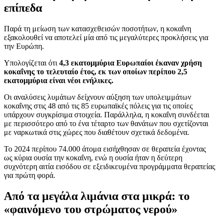
επίπεδα
Παρά τη μείωση των κατασχεθεισών ποσοτήτων, η κοκαΐνη
εξακολουθεί να αποτελεί μία από τις μεγαλύτερες προκλήσεις για
την Ευρώπη.
Υπολογίζεται ότι
4,3 εκατομμύρια Ευρωπαίοι έκαναν χρήση
κοκαΐνης το τελευταίο έτος, εκ των οποίων περίπου 2,5
εκατομμύρια είναι νέοι ενήλικες.
Οι αναλύσεις λυμάτων δείχνουν αύξηση των υπολειμμάτων
κοκαΐνης στις 48 από τις 85 ευρωπαϊκές πόλεις για τις οποίες
υπάρχουν συγκρίσιμα στοιχεία. Παράλληλα, η κοκαΐνη συνδέεται
με περισσότερο από το ένα τέταρτο των θανάτων που σχετίζονται
με ναρκωτικά στις χώρες που διαθέτουν σχετικά δεδομένα.
Το 2024 περίπου 74.000 άτομα εισήχθησαν σε θεραπεία έχοντας
ως κύρια ουσία την κοκαΐνη, ενώ η ουσία ήταν η δεύτερη
συχνότερη αιτία εισόδου σε εξειδικευμένα προγράμματα θεραπείας
για πρώτη φορά.
Από τα μεγάλα λιμάνια στα μικρά: το
«φαινόμενο του στρώματος νερού»