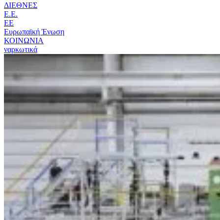
ΔΙΕΘΝΕΣ
Ε.Ε.
ΕΕ
Ευρωπαϊκή Ένωση
ΚΟΙΝΩΝΙΑ
ναρκωτικά