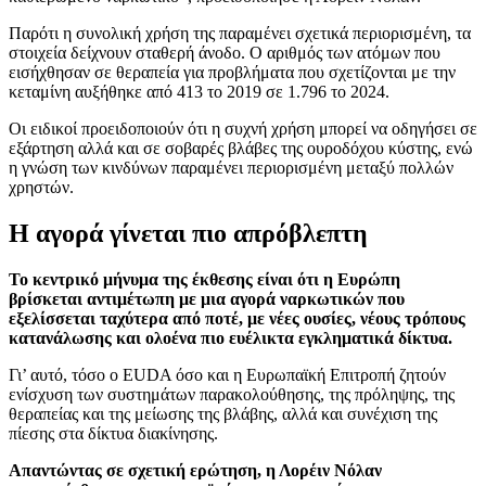
Παρότι η συνολική χρήση της παραμένει σχετικά περιορισμένη, τα
στοιχεία δείχνουν σταθερή άνοδο. Ο αριθμός των ατόμων που
εισήχθησαν σε θεραπεία για προβλήματα που σχετίζονται με την
κεταμίνη αυξήθηκε από 413 το 2019 σε 1.796 το 2024.
Οι ειδικοί προειδοποιούν ότι η συχνή χρήση μπορεί να οδηγήσει σε
εξάρτηση αλλά και σε σοβαρές βλάβες της ουροδόχου κύστης, ενώ
η γνώση των κινδύνων παραμένει περιορισμένη μεταξύ πολλών
χρηστών.
Η αγορά γίνεται πιο απρόβλεπτη
Το κεντρικό μήνυμα της έκθεσης είναι ότι η Ευρώπη
βρίσκεται αντιμέτωπη με μια αγορά ναρκωτικών που
εξελίσσεται ταχύτερα από ποτέ, με νέες ουσίες, νέους τρόπους
κατανάλωσης και ολοένα πιο ευέλικτα εγκληματικά δίκτυα.
Γι’ αυτό, τόσο ο EUDA όσο και η Ευρωπαϊκή Επιτροπή ζητούν
ενίσχυση των συστημάτων παρακολούθησης, της πρόληψης, της
θεραπείας και της μείωσης της βλάβης, αλλά και συνέχιση της
πίεσης στα δίκτυα διακίνησης.
Απαντώντας σε σχετική ερώτηση, η Λορέιν Νόλαν