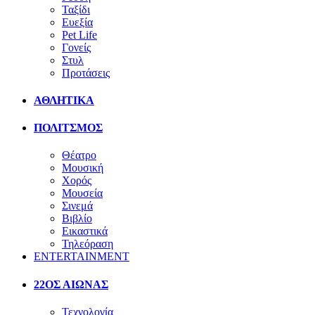
Ταξίδι
Ευεξία
Pet Life
Γονείς
Στυλ
Προτάσεις
ΑΘΛΗΤΙΚΑ
ΠΟΛΙΤΣΜΟΣ
Θέατρο
Μουσική
Χορός
Μουσεία
Σινεμά
Βιβλίο
Εικαστικά
Τηλεόραση
ENTERTAINMENT
22ΟΣ ΑΙΩΝΑΣ
Τεχνολογία