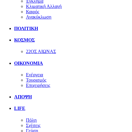
Έγκλημα
Κλιματική Αλλαγή
Καιρός
Ανακύκλωση
ΠΟΛΙΤΙΚΗ
ΚΟΣΜΟΣ
22ΟΣ ΑΙΩΝΑΣ
ΟΙΚΟΝΟΜΙΑ
Ενέργεια
Τουρισμός
Επιχειρήσεις
ΑΠΟΨΗ
LIFE
Πόλη
Σχέσεις
Γεύση