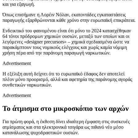
και για εξαγωγή.
Όπως επισήμανε η Λορέιν Νόλαν, εκατοντάδες εγκαταστάσεις
παραγωγής εξαρθρώνονται κάθε χρόνο στην ευρωπαϊκή επικράτεια.
Ενδεικτικό του φαινομένου είναι ότι μόνο το 2024 κατασχέθηκαν
64 τόνοι πρόδρομων χημικών ουσιών, μεταξύ των οποίων και οι
λεγόμενες «designer precursors» – χημικά σχεδιασμένα ώστε να
παρακάμπτουν τους νομικούς ελέγχους και χωρίς καμία νόμιμη
χρήση πέρα από την παράνομη παραγωγή ναρκωτικών.
Advertisement
Η εξέλιξη αυτή δείχνει ότι το ευρωπαϊκό έδαφος δεν αποτελεί
πλέον μόνο προορισμό, αλλά και αφετηρία της παράνομης αγοράς
συνθετικών ναρκωτικών.
Advertisement
Το άτμισμα στο μικροσκόπιο των αρχών
Για πρώτη φορά, η έκθεση δίνει ιδιαίτερη έμφαση στις συσκευές
ατμίσματος και στα ηλεκτρονικά τσιγάρα ως πιθανό νέο μέσο
κατανάλωσης ψυχοδραστικών ουσιών.