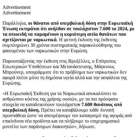
Advertisement
Advertisement
Παράλληλα,
οι θάνατοι από υπερβολική δόση στην Ευρωπαϊκή
Ένωση εκτιμάται ότι ανήλθαν σε τουλάχιστον 7.600 το 2024, με
τα οπιοειδή να παραμένουν η κυριότερη αιτία θανάτων που
σχετίζονται με ναρκωτικά
. Η φετινή έκδοση της έκθεσης
συμπληρώνει 30 χρόνια συστηματικής παρακολούθησης του
φαινομένου των ναρκωτικών στην Ευρώπη.
Παρουσιάζοντας την έκθεση στις Βρυξέλλες, ο Επίτροπος
Εσωτερικών Υποθέσεων και Μετανάστευσης, Μάγκνους
Μπρούνερ, υπογράμμισε ότι το πρόβλημα των ναρκωτικών δεν
αφορά πλέον μόνο τη δημόσια υγεία αλλά και την ασφάλεια της
Ευρώπης.
«Η Ευρωπαϊκή Έκθεση για τα Ναρκωτικά αποκαλύπτει το
ανθρώπινο κόστος της χρήσης ουσιών, με τα πιο πρόσφατα
στοιχεία να καταδεικνύουν τουλάχιστο
ν 7.600 θανάτους από
υπερβολική δόση.
Πρέπει να καταβάλουμε κάθε δυνατή
προσπάθεια ώστε να αποτρέψουμε τον καταιγισμό της αγοράς από
επικίνδυνα νέα προϊόντα και να πλήξουμε το επιχειρηματικό
μοντέλο των παράνομων διακινητών», δήλωσε.