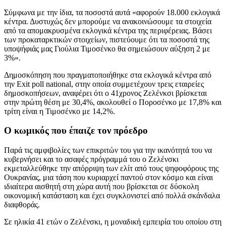
Σύμφωνα με την ίδια, τα ποσοστά αυτά «αφορούν 18.000 εκλογικά
κέντρα. Δυστυχώς δεν μπορούμε να ανακοινώσουμε τα στοιχεία
από τα απομακρυσμένα εκλογικά κέντρα της περιφέρειας. Βάσει
των προκαταρκτικών στοιχείων, πιστεύουμε ότι τα ποσοστά της
υποψήφιάς μας Γιούλια Τιμοσένκο θα σημειώσουν αύξηση 2 με
3%».
Δημοσκόπηση που πραγματοποιήθηκε στα εκλογικά κέντρα από
την Exit poll national, στην οποία συμμετέχουν τρεις εταιρείες
δημοσκοπήσεων, αναφέρει ότι ο 41χρονος Ζελένκσι βρίσκεται
στην πρώτη θέση με 30,4%, ακολουθεί ο Ποροσένκο με 17,8% και
τρίτη είναι η Τιμοσένκο με 14,2%.
Ο κωμικός που έπαιζε τον πρόεδρο
Παρά τις αμφιβολίες των επικριτών του για την ικανότητά του να
κυβερνήσει και το ασαφές πρόγραμμά του ο Ζελένσκι
εκμεταλλεύθηκε την απόρριψη των ελίτ από τους ψηφοφόρους της
Ουκρανίας, μια τάση που κυριαρχεί παντού στον κόσμο και είναι
ιδιαίτερα αισθητή στη χώρα αυτή που βρίσκεται σε δύσκολη
οικονομική κατάσταση και έχει συγκλονιστεί από πολλά σκάνδαλα
διαφθοράς.
Σε ηλικία 41 ετών ο Ζελένσκι, η μοναδική εμπειρία του οποίου στη