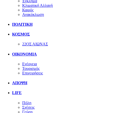
Έγκλημα
Κλιματική Αλλαγή
Καιρός
Ανακύκλωση
ΠΟΛΙΤΙΚΗ
ΚΟΣΜΟΣ
22ΟΣ ΑΙΩΝΑΣ
ΟΙΚΟΝΟΜΙΑ
Ενέργεια
Τουρισμός
Επιχειρήσεις
ΑΠΟΨΗ
LIFE
Πόλη
Σχέσεις
Γεύση