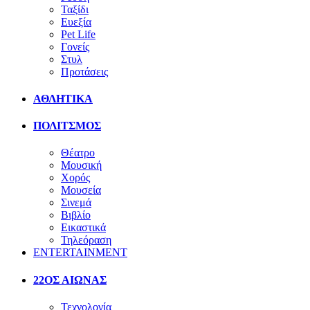
Ταξίδι
Ευεξία
Pet Life
Γονείς
Στυλ
Προτάσεις
ΑΘΛΗΤΙΚΑ
ΠΟΛΙΤΣΜΟΣ
Θέατρο
Μουσική
Χορός
Μουσεία
Σινεμά
Βιβλίο
Εικαστικά
Τηλεόραση
ENTERTAINMENT
22ΟΣ ΑΙΩΝΑΣ
Τεχνολογία