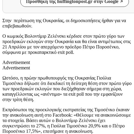
Προσθήκη της huffingtonpost.gr στην Google
Στην περίπτωση της Ουκρανίας, οι δημοσκοπήσεις ήρθαν για να
επιβεβαιωθούν.
Ο κωμικός Βολοντίμιρ Ζελένσκι κέρδισε στον πρώτο γύρο των
προεδρικών εκλογών στην Ουκρανία και θα είναι αντιμέτωπος στις
21 Απριλίου με τον απερχόμενο πρόεδρο Πέτρο Ποροσένκο,
σύμφωνα με προκαταρκτικό exit poll.
Advertisement
Advertisement
Ωστόσο, η πρώην πρωθυπουργός της Ουκρανίας Γιούλια
Τιμοσένκο δήλωσε ότι διεκδικεί τη δεύτερη θέση στον πρώτο γύρο
των προεδρικών εκλογών που διεξήχθησαν σήμερα στη χώρα,
καταγγέλλοντας ως «ανέντιμα» τα exit poll που την εμφανίζουν
στην τρίτη θέση.
Εκπρόσωποι της προεκλογικής εκστρατείας της Τιμοσένκο έκαναν
την ανακοίνωση αυτή στο Facebook: «Θέλουμε να ανακοινώσουμε
τα στοιχεία. Βάσει αυτών ο Βολοντίμιρ Ζελένσκι έχει
συγκεντρώσει το 27%, η Γιούλια Τιμοσένκο 20,9% και ο Πέτρο
Ποροσένκο 17,5%», επεσήμανε η ανακοίνωση.