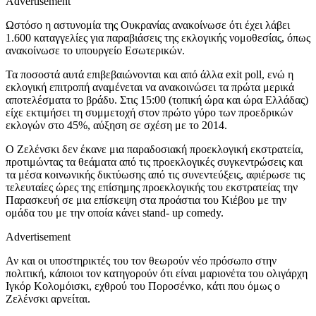
Advertisement
Ωστόσο η αστυνομία της Ουκρανίας ανακοίνωσε ότι έχει λάβει
1.600 καταγγελίες για παραβιάσεις της εκλογικής νομοθεσίας, όπως
ανακοίνωσε το υπουργείο Εσωτερικών.
Τα ποσοστά αυτά επιβεβαιώνονται και από άλλα exit poll, ενώ η
εκλογική επιτροπή αναμένεται να ανακοινώσει τα πρώτα μερικά
αποτελέσματα το βράδυ. Στις 15:00 (τοπική ώρα και ώρα Ελλάδας)
είχε εκτιμήσει τη συμμετοχή στον πρώτο γύρο των προεδρικών
εκλογών στο 45%, αύξηση σε σχέση με το 2014.
Ο Ζελένσκι δεν έκανε μια παραδοσιακή προεκλογική εκστρατεία,
προτιμώντας τα θεάματα από τις προεκλογικές συγκεντρώσεις και
τα μέσα κοινωνικής δικτύωσης από τις συνεντεύξεις, αφιέρωσε τις
τελευταίες ώρες της επίσημης προεκλογικής του εκστρατείας την
Παρασκευή σε μια επίσκεψη στα προάστια του Κιέβου με την
ομάδα του με την οποία κάνει stand- up comedy.
Advertisement
Αν και οι υποστηρικτές του τον θεωρούν νέο πρόσωπο στην
πολιτική, κάποιοι τον κατηγορούν ότι είναι μαριονέτα του ολιγάρχη
Ιγκόρ Κολομόισκι, εχθρού του Ποροσένκο, κάτι που όμως ο
Ζελένσκι αρνείται.