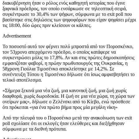
διακυβέρνηση ήταν ο ρόλος ενός καθηγητή ιστορίας που έγινε
ξαφνικά πρόεδρος, τον οποίο ενσάρκωσε σε τηλεοπτική σειρά,
συγκέντρωσε το 30,4% των ψήφων, σύμφωνα με το exit poll που
βασίστηκε στις δηλώσεις των ψηφοφόρων που είχαν ψηφίσει μέχρι
τις 18:00, δύο ώρες πριν κλείσουν οι κάλπες.
Advertisement
Το ποσοστό αυτό τον φέρνει πολύ μπροστά από τον Ποροσκένκο,
τον 53χρονο απερχόμενο πρόεδρο, ο οποίος κατάφερε να
συγκεντρώσει μόλις το 17,8%. Αν και στις πρώτες δημοσκοπήσεις
εμφανιζόταν φαβορί, η πρώην πρωθυπουργός της Ουκρανίας, η
58χρονη Γιούλια Τιμοσένκο αποκλείστηκε με 14,2%. Σε
συνέντευξη Τύπου η Τιμοσένκο δήλωσε ότι ίσως αμφισβητήσει το
τελικό αποτέλεσμα.
«Σήμερα ξεκινά μια νέα ζωή, μια κανονική ζωή, μια ζωή χωρίς
διαφθορά, χωρίς δωροδοκία. Η ζωή σε μια νέα χώρα, τη χώρα των
ονείρων μας», δήλωσε ο Ζελένσκι από το Κίεβο, ενώ πρόσθεσε
ότι πρόκειται «για ένα πρώτο βήμα προς μία μεγάλη νίκη»
Από την πλευρά του ο Ποροσένκο μετά την ανακοίνωση των exit
poll σχολίασε ότι οι εκλογές ήταν ελεύθερες και διεξήχθησαν
σύμφωνα με τα διεθνή πρότυπα.