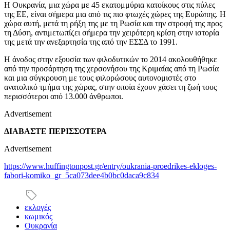
Η Ουκρανία, μια χώρα με 45 εκατομμύρια κατοίκους στις πύλες
της ΕΕ, είναι σήμερα μια από τις πιο φτωχές χώρες της Ευρώπης. Η
χώρα αυτή, μετά τη ρήξη της με τη Ρωσία και την στροφή της προς
τη Δύση, αντιμετωπίζει σήμερα την χειρότερη κρίση στην ιστορία
της μετά την ανεξαρτησία της από την ΕΣΣΔ το 1991.
Η άνοδος στην εξουσία των φιλοδυτικών το 2014 ακολουθήθηκε
από την προσάρτηση της χερσονήσου της Κριμαίας από τη Ρωσία
και μια σύγκρουση με τους φιλορώσους αυτονομιστές στο
ανατολικό τμήμα της χώρας, στην οποία έχουν χάσει τη ζωή τους
περισσότεροι από 13.000 άνθρωποι.
Advertisement
ΔΙΑΒΑΣΤΕ ΠΕΡΙΣΣΟΤΕΡΑ
Advertisement
https://www.huffingtonpost.gr/entry/oukrania-proedrikes-ekloges-
fabori-komiko_gr_5ca073dee4b0bc0daca9c834
εκλογές
κωμικός
Ουκρανία