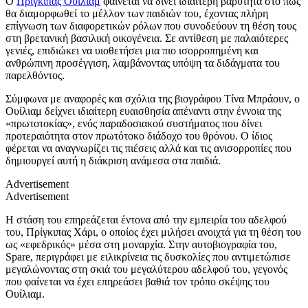
Ο
Πρίγκιπας Ουίλιαμ
φαίνεται να δίνει ιδιαίτερη βαρύτητα στο πώς
θα διαμορφωθεί το μέλλον των παιδιών του, έχοντας πλήρη
επίγνωση των διαφορετικών ρόλων που συνοδεύουν τη θέση τους
στη βρετανική βασιλική οικογένεια. Σε αντίθεση με παλαιότερες
γενιές, επιδιώκει να υιοθετήσει μια πιο ισορροπημένη και
ανθρώπινη προσέγγιση, λαμβάνοντας υπόψη τα διδάγματα του
παρελθόντος.
Σύμφωνα με αναφορές και σχόλια της βιογράφου Τίνα Μπράουν, ο
Ουίλιαμ δείχνει ιδιαίτερη ευαισθησία απέναντι στην έννοια της
«πρωτοτοκίας», ενός παραδοσιακού συστήματος που δίνει
προτεραιότητα στον πρωτότοκο διάδοχο του θρόνου. Ο ίδιος
φέρεται να αναγνωρίζει τις πιέσεις αλλά και τις ανισορροπίες που
δημιουργεί αυτή η διάκριση ανάμεσα στα παιδιά.
Advertisement
Advertisement
Η στάση του επηρεάζεται έντονα από την εμπειρία του αδελφού
του, Πρίγκιπας Χάρι, ο οποίος έχει μιλήσει ανοιχτά για τη θέση του
ως «εφεδρικός» μέσα στη μοναρχία. Στην αυτοβιογραφία του,
Spare, περιγράφει με ειλικρίνεια τις δυσκολίες που αντιμετώπισε
μεγαλώνοντας στη σκιά του μεγαλύτερου αδελφού του, γεγονός
που φαίνεται να έχει επηρεάσει βαθιά τον τρόπο σκέψης του
Ουίλιαμ.