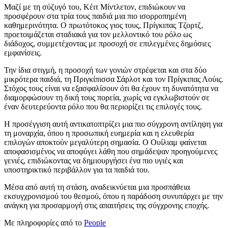
Μαζί με τη σύζυγό του, Κέιτ Μίντλετον, επιδιώκουν να
προσφέρουν στα τρία τους παιδιά μια πιο ισορροπημένη
καθημερινότητα. Ο πρωτότοκος γιος τους, Πρίγκιπας Τζορτζ,
προετοιμάζεται σταδιακά για τον μελλοντικό του ρόλο ως
διάδοχος, συμμετέχοντας με προσοχή σε επιλεγμένες δημόσιες
εμφανίσεις.
Την ίδια στιγμή, η προσοχή των γονιών στρέφεται και στα δύο
μικρότερα παιδιά, τη Πριγκίπισσα Σάρλοτ και τον Πρίγκιπας Λούις.
Στόχος τους είναι να εξασφαλίσουν ότι θα έχουν τη δυνατότητα να
διαμορφώσουν τη δική τους πορεία, χωρίς να εγκλωβιστούν σε
έναν δευτερεύοντα ρόλο που θα περιορίζει τις επιλογές τους.
Η προσέγγιση αυτή αντικατοπτρίζει μια πιο σύγχρονη αντίληψη για
τη μοναρχία, όπου η προσωπική ευημερία και η ελευθερία
επιλογών αποκτούν μεγαλύτερη σημασία. Ο Ουίλιαμ φαίνεται
αποφασισμένος να αποφύγει λάθη που σημάδεψαν προηγούμενες
γενιές, επιδιώκοντας να δημιουργήσει ένα πιο υγιές και
υποστηρικτικό περιβάλλον για τα παιδιά του.
Μέσα από αυτή τη στάση, αναδεικνύεται μια προσπάθεια
εκσυγχρονισμού του θεσμού, όπου η παράδοση συνυπάρχει με την
ανάγκη για προσαρμογή στις απαιτήσεις της σύγχρονης εποχής.
Με πληροφορίες από το
People