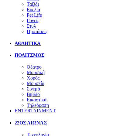
Ταξίδι
Ευεξία
Pet Life
Γονείς
Στυλ
Προτάσεις
ΑΘΛΗΤΙΚΑ
ΠΟΛΙΤΣΜΟΣ
Θέατρο
Μουσική
Χορός
Μουσεία
Σινεμά
Βιβλίο
Εικαστικά
Τηλεόραση
ENTERTAINMENT
22ΟΣ ΑΙΩΝΑΣ
Τεχνολογία