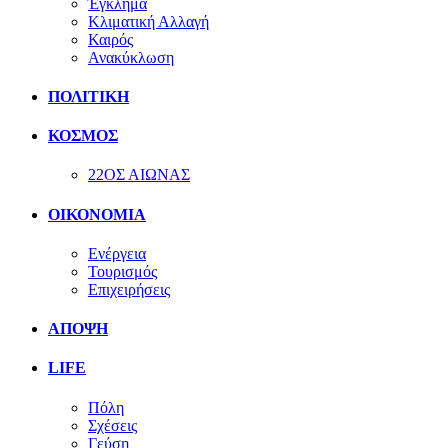
Έγκλημα
Κλιματική Αλλαγή
Καιρός
Ανακύκλωση
ΠΟΛΙΤΙΚΗ
ΚΟΣΜΟΣ
22ΟΣ ΑΙΩΝΑΣ
ΟΙΚΟΝΟΜΙΑ
Ενέργεια
Τουρισμός
Επιχειρήσεις
ΑΠΟΨΗ
LIFE
Πόλη
Σχέσεις
Γεύση