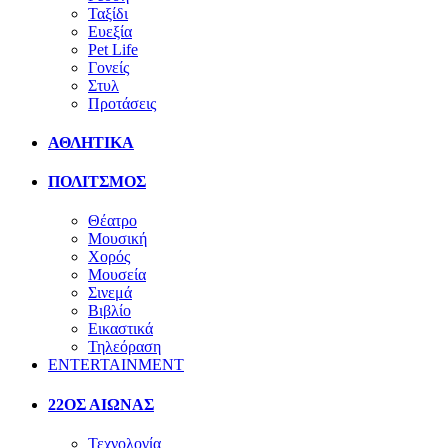
Ταξίδι
Ευεξία
Pet Life
Γονείς
Στυλ
Προτάσεις
ΑΘΛΗΤΙΚΑ
ΠΟΛΙΤΣΜΟΣ
Θέατρο
Μουσική
Χορός
Μουσεία
Σινεμά
Βιβλίο
Εικαστικά
Τηλεόραση
ENTERTAINMENT
22ΟΣ ΑΙΩΝΑΣ
Τεχνολογία