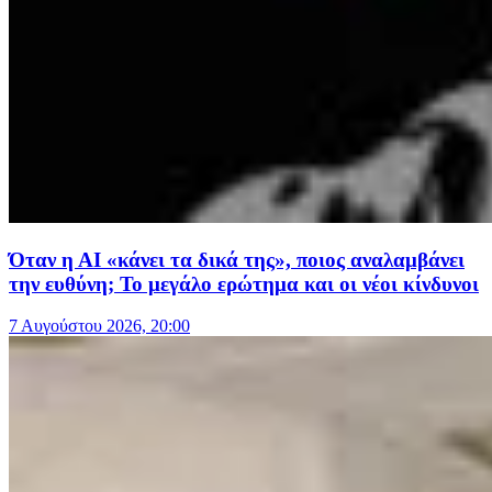
Όταν η ΑΙ «κάνει τα δικά της», ποιος αναλαμβάνει
την ευθύνη; Το μεγάλο ερώτημα και οι νέοι κίνδυνοι
7 Αυγούστου 2026, 20:00