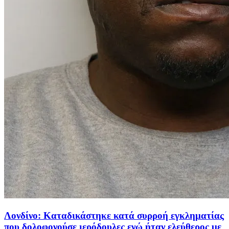
Λονδίνο: Καταδικάστηκε κατά συρροή εγκληματίας
που δολοφονούσε ιερόδουλες ενώ ήταν ελεύθερος με