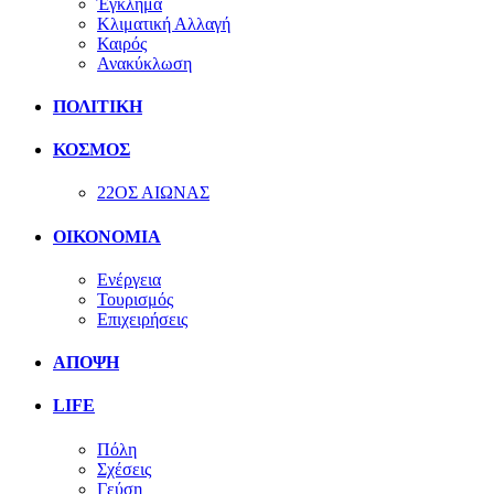
Έγκλημα
Κλιματική Αλλαγή
Καιρός
Ανακύκλωση
ΠΟΛΙΤΙΚΗ
ΚΟΣΜΟΣ
22ΟΣ ΑΙΩΝΑΣ
ΟΙΚΟΝΟΜΙΑ
Ενέργεια
Τουρισμός
Επιχειρήσεις
ΑΠΟΨΗ
LIFE
Πόλη
Σχέσεις
Γεύση