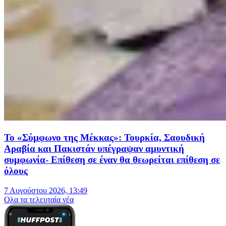
Το «Σύμφωνο της Μέκκας»: Τουρκία, Σαουδική
Αραβία και Πακιστάν υπέγραψαν αμυντική
συμφωνία- Επίθεση σε έναν θα θεωρείται επίθεση σε
όλους
7 Αυγούστου 2026, 13:49
Oλα τα τελευταία νέα