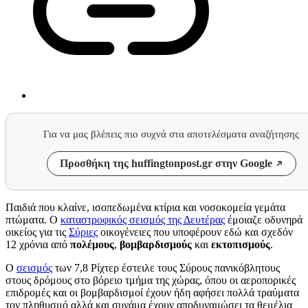
Για να μας βλέπεις πιο συχνά στα αποτελέσματα αναζήτησης
Προσθήκη της huffingtonpost.gr στην Google
Παιδιά που κλαίνε, ισοπεδωμένα κτίρια και νοσοκομεία γεμάτα
πτώματα. Ο
καταστροφικός σεισμός της Δευτέρας
έμοιαζε οδυνηρά
οικείος για τις
Σύριες
οικογένειες που υποφέρουν εδώ και σχεδόν
12 χρόνια από
πολέμους
,
βομβαρδισμούς
και
εκτοπισμούς
.
Ο
σεισμός
των 7,8 Ρίχτερ έστειλε τους Σύρους πανικόβλητους
στους δρόμους στο βόρειο τμήμα της χώρας, όπου οι αεροπορικές
επιδρομές και οι βομβαρδισμοί έχουν ήδη αφήσει πολλά τραύματα
τον πληθυσμό αλλά και συνάμα έχουν αποδυναμώσει τα θεμέλια