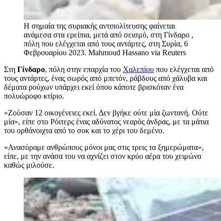
Η σημαία της συριακής αντιπολίτευσης φαίνεται
ανάμεσα στα ερείπια, μετά από σεισμό, στη Γίνδαρο ,
πόλη που ελέγχεται από τους αντάρτες, στη Συρία, 6
Φεβρουαρίου 2023.
Mahmoud Hassano via Reuters
Στη
Γίνδαρο
, πόλη στην επαρχία του
Χαλεπίου
που ελέγχεται από
τους αντάρτες, ένας σωρός από μπετόν, ράβδους από χάλυβα και
δέματα ρούχων υπάρχει εκεί όπου κάποτε βρισκόταν ένα
πολυώροφο κτίριο.
«Ζούσαν 12 οικογένειες εκεί. Δεν βγήκε ούτε μία ζωντανή. Ούτε
μία», είπε στο Ρόιτερς ένας αδύνατος νεαρός άνδρας, με τα μάτια
του ορθάνοιχτα από το σοκ και το χέρι του δεμένο.
«Ανασύραμε ανθρώπους μόνοι μας στις τρεις τα ξημερώματα»,
είπε, με την ανάσα του να αχνίζει στον κρύο αέρα του χειμώνα
καθώς μιλούσε.