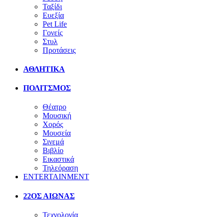
Ταξίδι
Ευεξία
Pet Life
Γονείς
Στυλ
Προτάσεις
ΑΘΛΗΤΙΚΑ
ΠΟΛΙΤΣΜΟΣ
Θέατρο
Μουσική
Χορός
Μουσεία
Σινεμά
Βιβλίο
Εικαστικά
Τηλεόραση
ENTERTAINMENT
22ΟΣ ΑΙΩΝΑΣ
Τεχνολογία