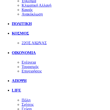
Έγκλημα
Κλιματική Αλλαγή
Καιρός
Ανακύκλωση
ΠΟΛΙΤΙΚΗ
ΚΟΣΜΟΣ
22ΟΣ ΑΙΩΝΑΣ
ΟΙΚΟΝΟΜΙΑ
Ενέργεια
Τουρισμός
Επιχειρήσεις
ΑΠΟΨΗ
LIFE
Πόλη
Σχέσεις
Γεύση