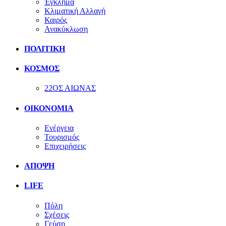
Έγκλημα
Κλιματική Αλλαγή
Καιρός
Ανακύκλωση
ΠΟΛΙΤΙΚΗ
ΚΟΣΜΟΣ
22ΟΣ ΑΙΩΝΑΣ
ΟΙΚΟΝΟΜΙΑ
Ενέργεια
Τουρισμός
Επιχειρήσεις
ΑΠΟΨΗ
LIFE
Πόλη
Σχέσεις
Γεύση