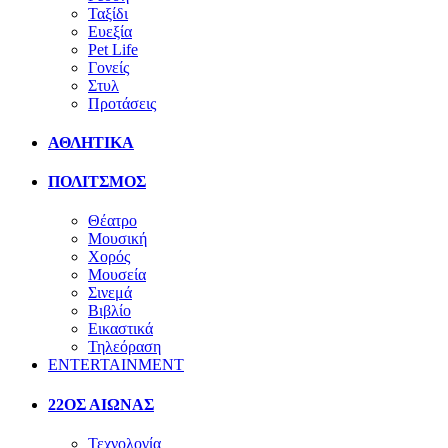
Ταξίδι
Ευεξία
Pet Life
Γονείς
Στυλ
Προτάσεις
ΑΘΛΗΤΙΚΑ
ΠΟΛΙΤΣΜΟΣ
Θέατρο
Μουσική
Χορός
Μουσεία
Σινεμά
Βιβλίο
Εικαστικά
Τηλεόραση
ENTERTAINMENT
22ΟΣ ΑΙΩΝΑΣ
Τεχνολογία