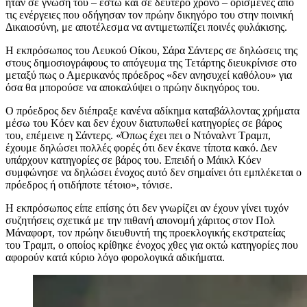
ήταν σε γνώση του – έστω και σε δεύτερο χρόνο – ορισμένες από
τις ενέργειες που οδήγησαν τον πρώην δικηγόρο του στην ποινική
Δικαιοσύνη, με αποτέλεσμα να αντιμετωπίζει ποινές φυλάκισης.
H εκπρόσωπος του Λευκού Οίκου, Σάρα Σάντερς σε δηλώσεις της
στους δημοσιογράφους το απόγευμα της Τετάρτης διευκρίνισε στο
μεταξύ πως ο Αμερικανός πρόεδρος «δεν ανησυχεί καθόλου» για
όσα θα μπορούσε να αποκαλύψει ο πρώην δικηγόρος του.
Ο πρόεδρος δεν διέπραξε κανένα αδίκημα καταβάλλοντας χρήματα
μέσω του Κόεν και δεν έχουν διατυπωθεί κατηγορίες σε βάρος
του, επέμεινε η Σάντερς. «Όπως έχει πει ο Ντόναλντ Τραμπ,
έχουμε δηλώσει πολλές φορές ότι δεν έκανε τίποτα κακό. Δεν
υπάρχουν κατηγορίες σε βάρος του. Επειδή ο Μάικλ Κόεν
συμφώνησε να δηλώσει ένοχος αυτό δεν σημαίνει ότι εμπλέκεται ο
πρόεδρος ή οτιδήποτε τέτοιο», τόνισε.
Η εκπρόσωπος είπε επίσης ότι δεν γνωρίζει αν έχουν γίνει τυχόν
συζητήσεις σχετικά με την πιθανή απονομή χάριτος στον Πολ
Μάναφορτ, τον πρώην διευθυντή της προεκλογικής εκστρατείας
του Τραμπ, ο οποίος κρίθηκε ένοχος χθες για οκτώ κατηγορίες που
αφορούν κατά κύριο λόγο φορολογικά αδικήματα.