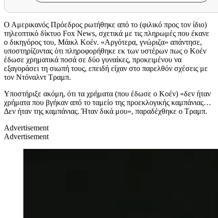
Ο Αμερικανός Πρόεδρος ρωτήθηκε από το (φιλικό προς τον ίδιο)
τηλεοπτικό δίκτυο Fox News, σχετικά με τις πληρωμές που έκανε
ο δικηγόρος του, Μάικλ Κοέν. «Αργότερα, γνώριζα» απάντησε,
υποστηρίζοντας ότι πληροφορήθηκε εκ των υστέρων πως ο Κοέν
έδωσε χρηματικά ποσά σε δύο γυναίκες, προκειμένου να
εξαγοράσει τη σιωπή τους, επειδή είχαν στο παρελθόν σχέσεις με
τον Ντόναλντ Τραμπ.
Υποστήριξε ακόμη, ότι τα χρήματα (που έδωσε ο Κοέν) «δεν ήταν
χρήματα που βγήκαν από το ταμείο της προεκλογικής καμπάνιας…
Δεν ήταν της καμπάνιας. Ήταν δικά μου», παραδέχθηκε ο Τραμπ.
Advertisement
Advertisement