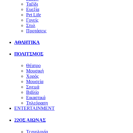
Ταξίδι
Ευεξία
Pet Life
Γονείς
Στυλ
Προτάσεις
ΑΘΛΗΤΙΚΑ
ΠΟΛΙΤΣΜΟΣ
Θέατρο
Μουσική
Χορός
Μουσεία
Σινεμά
Βιβλίο
Εικαστικά
Τηλεόραση
ENTERTAINMENT
22ΟΣ ΑΙΩΝΑΣ
Τεχνολογία