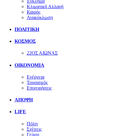
Έγκλημα
Κλιματική Αλλαγή
Καιρός
Ανακύκλωση
ΠΟΛΙΤΙΚΗ
ΚΟΣΜΟΣ
22ΟΣ ΑΙΩΝΑΣ
ΟΙΚΟΝΟΜΙΑ
Ενέργεια
Τουρισμός
Επιχειρήσεις
ΑΠΟΨΗ
LIFE
Πόλη
Σχέσεις
Γεύση