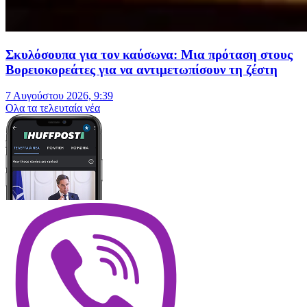
Σκυλόσουπα για τον καύσωνα: Μια πρόταση στους
Βορειοκορεάτες για να αντιμετωπίσουν τη ζέστη
7 Αυγούστου 2026, 9:39
Oλα τα τελευταία νέα