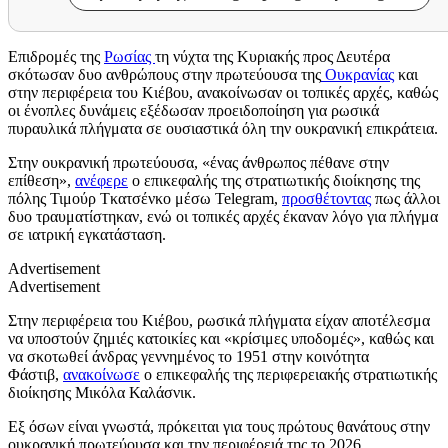
Επιδρομές της
Ρωσίας
τη νύχτα της Κυριακής προς Δευτέρα
σκότωσαν δυο ανθρώπους στην πρωτεύουσα της
Ουκρανίας
και
στην περιφέρεια του Κιέβου, ανακοίνωσαν οι τοπικές αρχές, καθώς
οι ένοπλες δυνάμεις εξέδωσαν προειδοποίηση για ρωσικά
πυραυλικά πλήγματα σε ουσιαστικά όλη την ουκρανική επικράτεια.
Στην ουκρανική πρωτεύουσα, «ένας άνθρωπος πέθανε στην
επίθεση»,
ανέφερε
ο επικεφαλής της στρατιωτικής διοίκησης της
πόλης Τιμούρ Τκατσένκο μέσω Telegram,
προσθέτοντας
πως άλλοι
δυο τραυματίστηκαν, ενώ οι τοπικές αρχές έκαναν λόγο για πλήγμα
σε ιατρική εγκατάσταση.
Advertisement
Advertisement
Στην περιφέρεια του Κιέβου, ρωσικά πλήγματα είχαν αποτέλεσμα
να υποστούν ζημιές κατοικίες και «κρίσιμες υποδομές», καθώς και
να σκοτωθεί άνδρας γεννημένος το 1951 στην κοινότητα
Φάστιβ,
ανακοίνωσε
ο επικεφαλής της περιφερειακής στρατιωτικής
διοίκησης Μικόλα Καλάσνικ.
Εξ όσων είναι γνωστά, πρόκειται για τους πρώτους θανάτους στην
ουκρανική πρωτεύουσα και την περιφέρειά της το 2026.