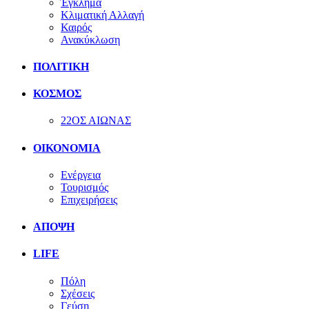
Έγκλημα
Κλιματική Αλλαγή
Καιρός
Ανακύκλωση
ΠΟΛΙΤΙΚΗ
ΚΟΣΜΟΣ
22ΟΣ ΑΙΩΝΑΣ
ΟΙΚΟΝΟΜΙΑ
Ενέργεια
Τουρισμός
Επιχειρήσεις
ΑΠΟΨΗ
LIFE
Πόλη
Σχέσεις
Γεύση