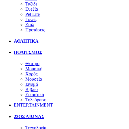
Ταξίδι
Ευεξία
Pet Life
Γονείς
Στυλ
Προτάσεις
ΑΘΛΗΤΙΚΑ
ΠΟΛΙΤΣΜΟΣ
Θέατρο
Μουσική
Χορός
Μουσεία
Σινεμά
Βιβλίο
Εικαστικά
Τηλεόραση
ENTERTAINMENT
22ΟΣ ΑΙΩΝΑΣ
Τεχνολογία