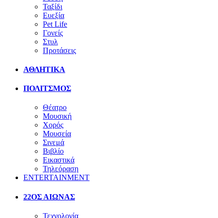
Ταξίδι
Ευεξία
Pet Life
Γονείς
Στυλ
Προτάσεις
ΑΘΛΗΤΙΚΑ
ΠΟΛΙΤΣΜΟΣ
Θέατρο
Μουσική
Χορός
Μουσεία
Σινεμά
Βιβλίο
Εικαστικά
Τηλεόραση
ENTERTAINMENT
22ΟΣ ΑΙΩΝΑΣ
Τεχνολογία