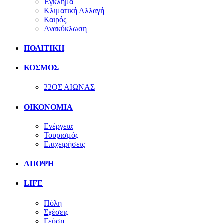
Έγκλημα
Κλιματική Αλλαγή
Καιρός
Ανακύκλωση
ΠΟΛΙΤΙΚΗ
ΚΟΣΜΟΣ
22ΟΣ ΑΙΩΝΑΣ
ΟΙΚΟΝΟΜΙΑ
Ενέργεια
Τουρισμός
Επιχειρήσεις
ΑΠΟΨΗ
LIFE
Πόλη
Σχέσεις
Γεύση