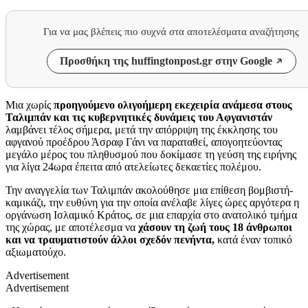
Για να μας βλέπεις πιο συχνά στα αποτελέσματα αναζήτησης
Προσθήκη της huffingtonpost.gr στην Google
Μια χωρίς
προηγούμενο ολιγοήμερη εκεχειρία ανάμεσα στους
Ταλιμπάν και τις κυβερνητικές δυνάμεις του Αφγανιστάν
λαμβάνει τέλος σήμερα, μετά την απόρριψη της έκκλησης του
αφγανού προέδρου Άσραφ Γάνι να παραταθεί, απογοητεύοντας
μεγάλο μέρος του πληθυσμού που δοκίμασε τη γεύση της ειρήνης
για λίγα 24ωρα έπειτα από ατελείωτες δεκαετίες πολέμου.
Την αναγγελία των Ταλιμπάν ακολούθησε μια επίθεση βομβιστή-
καμικάζι, την ευθύνη για την οποία ανέλαβε λίγες ώρες αργότερα η
οργάνωση Ισλαμικό Κράτος, σε μια επαρχία στο ανατολικό τμήμα
της χώρας, με αποτέλεσμα να
χάσουν τη ζωή τους 18 άνθρωποι
και να τραυματιστούν άλλοι σχεδόν πενήντα,
κατά έναν τοπικό
αξιωματούχο.
Advertisement
Advertisement