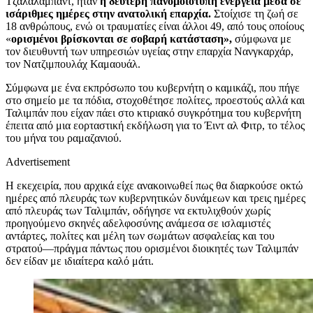
Τζαλαλάμπαντ, ήταν
η δεύτερη πανομοιότυπη ενέργεια μέσα σε
ισάριθμες ημέρες στην ανατολική επαρχία.
Στοίχισε τη ζωή σε
18 ανθρώπους, ενώ οι τραυματίες είναι άλλοι 49, από τους οποίους
«
ορισμένοι βρίσκονται σε σοβαρή κατάσταση»,
σύμφωνα με
τον διευθυντή των υπηρεσιών υγείας στην επαρχία Νανγκαρχάρ,
τον Νατζιμπουλάχ Καμαουάλ.
Σύμφωνα με ένα εκπρόσωπο του κυβερνήτη ο καμικάζι, που πήγε
στο σημείο με τα πόδια, στοχοθέτησε πολίτες, προεστούς αλλά και
Ταλιμπάν που είχαν πάει στο κτιριακό συγκρότημα του κυβερνήτη
έπειτα από μια εορταστική εκδήλωση για το Έιντ αλ Φιτρ, το τέλος
του μήνα του ραμαζανιού.
Advertisement
Η εκεχειρία, που αρχικά είχε ανακοινωθεί πως θα διαρκούσε οκτώ
ημέρες από πλευράς των κυβερνητικών δυνάμεων και τρεις ημέρες
από πλευράς των Ταλιμπάν, οδήγησε να εκτυλιχθούν χωρίς
προηγούμενο σκηνές αδελφοσύνης ανάμεσα σε ισλαμιστές
αντάρτες, πολίτες και μέλη των σωμάτων ασφαλείας και του
στρατού―πράγμα πάντως που ορισμένοι διοικητές των Ταλιμπάν
δεν είδαν με ιδιαίτερα καλό μάτι.