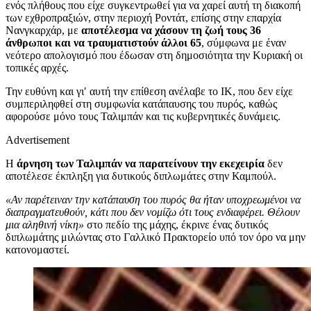
ενός πλήθους που είχε συγκεντρωθεί για να χαρεί αυτή τη διακοπή
των εχθροπραξιών, στην περιοχή Ροντάτ, επίσης στην επαρχία
Νανγκαρχάρ, με
αποτέλεσμα να χάσουν τη ζωή τους 36
άνθρωποι και να τραυματιστούν άλλοι 65
, σύμφωνα με έναν
νεότερο απολογισμό που έδωσαν στη δημοσιότητα την Κυριακή οι
τοπικές αρχές.
Την ευθύνη και γι′ αυτή την επίθεση ανέλαβε το ΙΚ, που δεν είχε
συμπεριληφθεί στη συμφωνία κατάπαυσης του πυρός, καθώς
αφορούσε μόνο τους Ταλιμπάν και τις κυβερνητικές δυνάμεις.
Advertisement
Η
άρνηση των Ταλιμπάν να παρατείνουν την εκεχειρία
δεν
αποτέλεσε έκπληξη για δυτικούς διπλωμάτες στην Καμπούλ.
«Αν παρέτειναν την κατάπαυση του πυρός θα ήταν υποχρεωμένοι να
διαπραγματευθούν, κάτι που δεν νομίζω ότι τους ενδιαφέρει. Θέλουν
μια αληθινή νίκη»
στο πεδίο της μάχης, έκρινε ένας δυτικός
διπλωμάτης μιλώντας στο Γαλλικό Πρακτορείο υπό τον όρο να μην
κατονομαστεί.