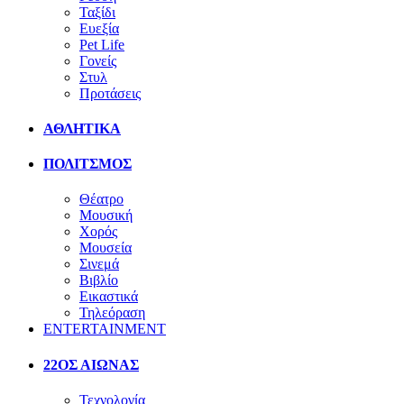
Ταξίδι
Ευεξία
Pet Life
Γονείς
Στυλ
Προτάσεις
ΑΘΛΗΤΙΚΑ
ΠΟΛΙΤΣΜΟΣ
Θέατρο
Μουσική
Χορός
Μουσεία
Σινεμά
Βιβλίο
Εικαστικά
Τηλεόραση
ENTERTAINMENT
22ΟΣ ΑΙΩΝΑΣ
Τεχνολογία