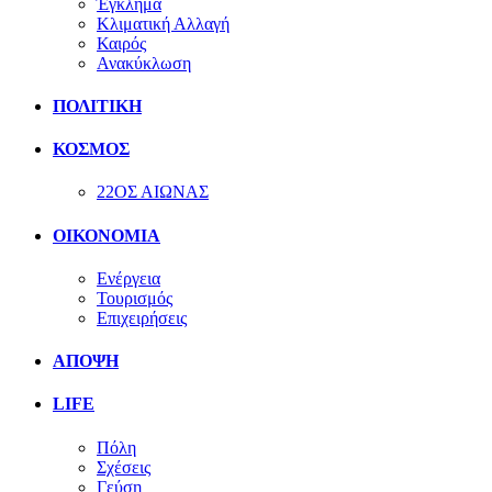
Έγκλημα
Κλιματική Αλλαγή
Καιρός
Ανακύκλωση
ΠΟΛΙΤΙΚΗ
ΚΟΣΜΟΣ
22ΟΣ ΑΙΩΝΑΣ
ΟΙΚΟΝΟΜΙΑ
Ενέργεια
Τουρισμός
Επιχειρήσεις
ΑΠΟΨΗ
LIFE
Πόλη
Σχέσεις
Γεύση