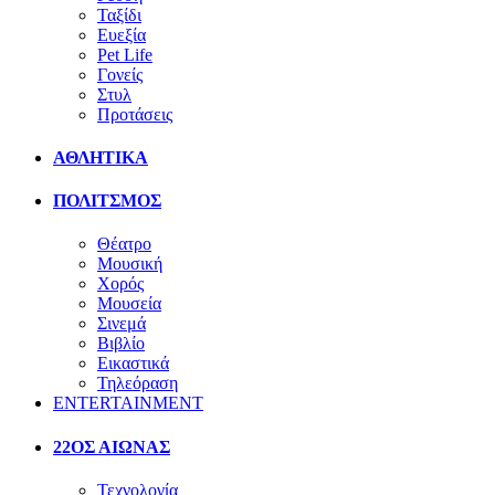
Ταξίδι
Ευεξία
Pet Life
Γονείς
Στυλ
Προτάσεις
ΑΘΛΗΤΙΚΑ
ΠΟΛΙΤΣΜΟΣ
Θέατρο
Μουσική
Χορός
Μουσεία
Σινεμά
Βιβλίο
Εικαστικά
Τηλεόραση
ENTERTAINMENT
22ΟΣ ΑΙΩΝΑΣ
Τεχνολογία