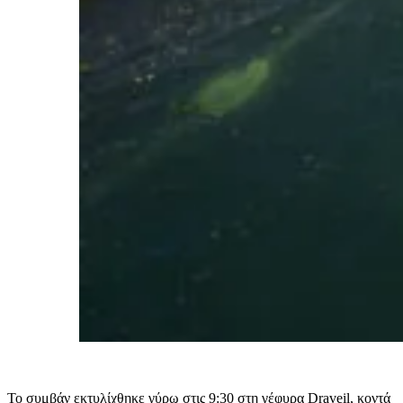
Το συμβάν εκτυλίχθηκε γύρω στις 9:30 στη γέφυρα Draveil, κοντά