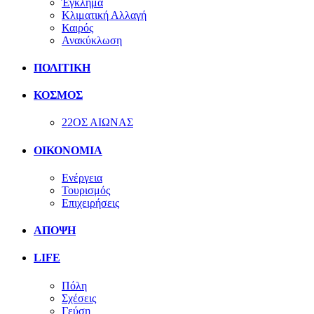
Έγκλημα
Κλιματική Αλλαγή
Καιρός
Ανακύκλωση
ΠΟΛΙΤΙΚΗ
ΚΟΣΜΟΣ
22ΟΣ ΑΙΩΝΑΣ
ΟΙΚΟΝΟΜΙΑ
Ενέργεια
Τουρισμός
Επιχειρήσεις
ΑΠΟΨΗ
LIFE
Πόλη
Σχέσεις
Γεύση