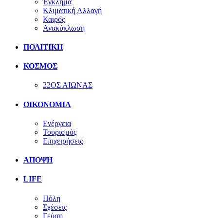
Έγκλημα
Κλιματική Αλλαγή
Καιρός
Ανακύκλωση
ΠΟΛΙΤΙΚΗ
ΚΟΣΜΟΣ
22ΟΣ ΑΙΩΝΑΣ
ΟΙΚΟΝΟΜΙΑ
Ενέργεια
Τουρισμός
Επιχειρήσεις
ΑΠΟΨΗ
LIFE
Πόλη
Σχέσεις
Γεύση