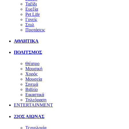
Ταξίδι
Ευεξία
Pet Life
Γονείς
Στυλ
Προτάσεις
ΑΘΛΗΤΙΚΑ
ΠΟΛΙΤΣΜΟΣ
Θέατρο
Μουσική
Χορός
Μουσεία
Σινεμά
Βιβλίο
Εικαστικά
Τηλεόραση
ENTERTAINMENT
22ΟΣ ΑΙΩΝΑΣ
Τεχνολογία