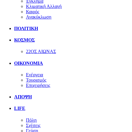
Έγκλημα
Κλιματική Αλλαγή
Καιρός
Ανακύκλωση
ΠΟΛΙΤΙΚΗ
ΚΟΣΜΟΣ
22ΟΣ ΑΙΩΝΑΣ
ΟΙΚΟΝΟΜΙΑ
Ενέργεια
Τουρισμός
Επιχειρήσεις
ΑΠΟΨΗ
LIFE
Πόλη
Σχέσεις
Γεύση