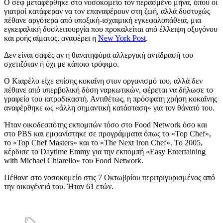
Ο σεφ μεταφέρθηκε στο νοσοκομείο τον περασμένο μήνα, όπου οι
γιατροί κατάφεραν να τον επαναφέρουν στη ζωή, αλλά δυστυχώς
πέθανε αργότερα από υποξική-ισχαιμική εγκεφαλοπάθεια, μια
εγκεφαλική δυσλειτουργία που προκαλείται από έλλειψη οξυγόνου
και ροής αίματος, αναφέρει η
New York Post
.
Δεν είναι σαφές αν η θανατηφόρα αλλεργική αντίδρασή του
σχετιζόταν ή όχι με κάποιο τρόφιμο.
Ο Κιαρέλο είχε επίσης κοκαΐνη στον οργανισμό του, αλλά δεν
πέθανε από υπερβολική δόση ναρκωτικών, φέρεται να δήλωσε το
γραφείο του ιατροδικαστή. Αντιθέτως, η πρόσφατη χρήση κοκαΐνης
αναφέρθηκε ως «άλλη σημαντική κατάσταση» για τον θάνατό του.
Ήταν οικοδεσπότης εκπομπών τόσο στο Food Network όσο και
στο PBS και εμφανίστηκε σε προγράμματα όπως το «Top Chef»,
το «Top Chef Masters» και το «The Next Iron Chef». Το 2005,
κέρδισε το Daytime Emmy για την εκπομπή «Easy Entertaining
with Michael Chiarello» του Food Network.
Πέθανε στο νοσοκομείο στις 7 Οκτωβρίου περιτριγυρισμένος από
την οικογένειά του. Ήταν 61 ετών.