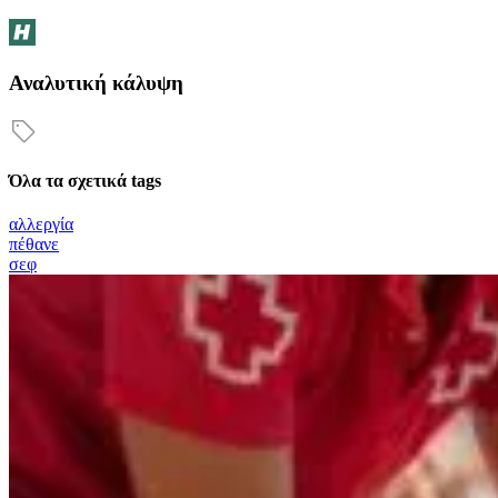
Αναλυτική κάλυψη
Όλα τα σχετικά tags
αλλεργία
πέθανε
σεφ