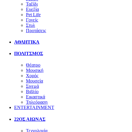
Ταξίδι
Ευεξία
Pet Life
Γονείς
Στυλ
Προτάσεις
ΑΘΛΗΤΙΚΑ
ΠΟΛΙΤΣΜΟΣ
Θέατρο
Μουσική
Χορός
Μουσεία
Σινεμά
Βιβλίο
Εικαστικά
Τηλεόραση
ENTERTAINMENT
22ΟΣ ΑΙΩΝΑΣ
Τεχνολογία