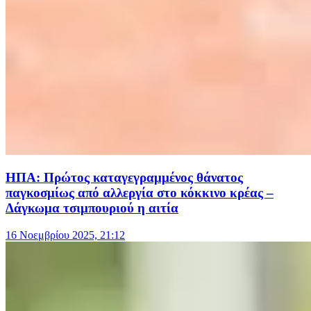
ΗΠΑ: Πρώτος καταγεγραμμένος θάνατος
παγκοσμίως από αλλεργία στο κόκκινο κρέας –
Δάγκωμα τσιμπουριού η αιτία
16 Νοεμβρίου 2025, 21:12