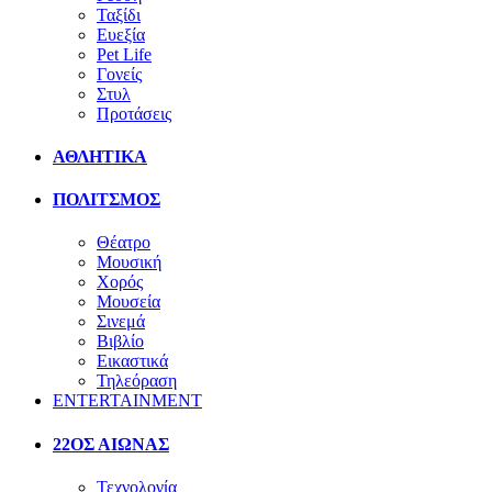
Ταξίδι
Ευεξία
Pet Life
Γονείς
Στυλ
Προτάσεις
ΑΘΛΗΤΙΚΑ
ΠΟΛΙΤΣΜΟΣ
Θέατρο
Μουσική
Χορός
Μουσεία
Σινεμά
Βιβλίο
Εικαστικά
Τηλεόραση
ENTERTAINMENT
22ΟΣ ΑΙΩΝΑΣ
Τεχνολογία