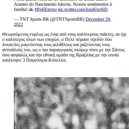
Arantes do Nascimento faleceu. Nossos sentimentos à
família! 🙏
#PeléEterno
pic.twitter.com/IoioKbzj6D
— TNT Sports BR (@TNTSportsBR)
December 29,
2022
Θεωρούμενος ευρέως ως ένας από τους καλύτερους παίκτες, αν όχι
ο καλύτερος όλων των εποχών, ο Πελέ πέρασε σχεδόν δύο
δεκαετίες μαγεύοντας τους φιλάθλους και χαζεύοντας τους
αντιπάλούς του, ως ο πιο παραγωγικός σκόρερ τόσο με την Σάντος
όσο ασφαλώς και την εθνική ομάδα της Βραζιλίας με την οποία
κατέκτησε 3 Παγκόσμια Κύπελλα.