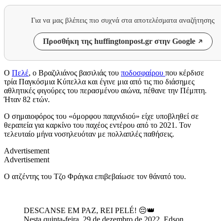
Για να μας βλέπεις πιο συχνά στα αποτελέσματα αναζήτησης
Προσθήκη της huffingtonpost.gr στην Google
Ο
Πελέ
, ο Βραζιλιάνος βασιλιάς του
ποδοσφαίρου
που κέρδισε
τρία Παγκόσμια Κύπελλα και έγινε μια από τις πιο διάσημες
αθλητικές φιγούρες του περασμένου αιώνα, πέθανε την Πέμπτη.
Ήταν 82 ετών.
Ο σημαιοφόρος του «όμορφου παιχνιδιού» είχε υποβληθεί σε
θεραπεία για καρκίνο του παχέος εντέρου από το 2021. Τον
τελευταίο μήνα νοσηλευόταν με πολλαπλές παθήσεις.
Advertisement
Advertisement
Ο ατζέντης του Τζο Φράγκα επιβεβαίωσε τον θάνατό του.
DESCANSE EM PAZ, REI PELÉ! 😔👑
Nesta quinta-feira, 29 de dezembro de 2022, Edson