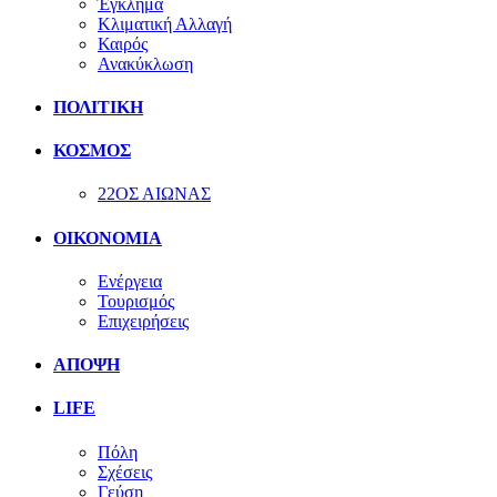
Έγκλημα
Κλιματική Αλλαγή
Καιρός
Ανακύκλωση
ΠΟΛΙΤΙΚΗ
ΚΟΣΜΟΣ
22ΟΣ ΑΙΩΝΑΣ
ΟΙΚΟΝΟΜΙΑ
Ενέργεια
Τουρισμός
Επιχειρήσεις
ΑΠΟΨΗ
LIFE
Πόλη
Σχέσεις
Γεύση