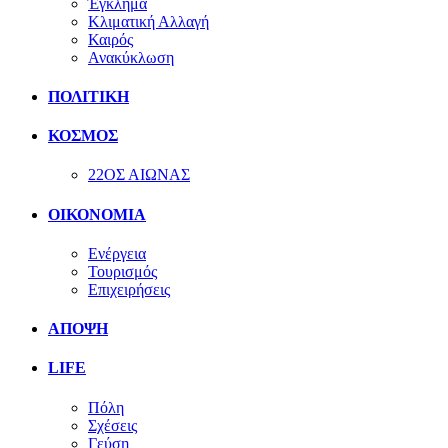
Έγκλημα
Κλιματική Αλλαγή
Καιρός
Ανακύκλωση
ΠΟΛΙΤΙΚΗ
ΚΟΣΜΟΣ
22ΟΣ ΑΙΩΝΑΣ
ΟΙΚΟΝΟΜΙΑ
Ενέργεια
Τουρισμός
Επιχειρήσεις
ΑΠΟΨΗ
LIFE
Πόλη
Σχέσεις
Γεύση