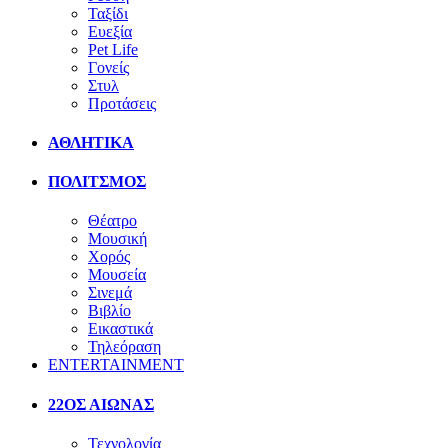
Ταξίδι
Ευεξία
Pet Life
Γονείς
Στυλ
Προτάσεις
ΑΘΛΗΤΙΚΑ
ΠΟΛΙΤΣΜΟΣ
Θέατρο
Μουσική
Χορός
Μουσεία
Σινεμά
Βιβλίο
Εικαστικά
Τηλεόραση
ENTERTAINMENT
22ΟΣ ΑΙΩΝΑΣ
Τεχνολογία