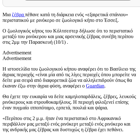
Μια
ζέβρα
πέθανε κατά τη διάρκεια ενός «εξαιρετικά σπάνιου»
περιστατικού με ρινόκερο σε ζωολογικό κήπο στο Έσσεξ.
Ο ζωολογικός κήπος του Κόλτσεστερ δήλωσε ότι το περιστατικό
μεταξύ του ρινόκερου και μιας αρσενικής ζέβρας συνέβη περίπου
στις 2μμ την Παρασκευή (10/1) .
Advertisement
Advertisement
Η ιστοσελίδα του ζωολογικού κήπου αναφέρει ότι το Βασίλειο της
άγριας περιοχής «είναι μία από τις λίγες περιοχές όπου μπορείτε να
δείτε μια σειρά από διαφορετικά ζώα να αλληλεπιδρούν όπως θα
έκαναν έξω στην άγρια φύση, αναφέρει ο
Guardian
.
Θα έχετε την ευκαιρία να δείτε καμηλοπαρδάλεις, ζέβρες, λευκούς
ρινόκερους και στρουθοκαμήλους. Η περιοχή φιλοξενεί επίσης
έναν πυγμαίο ιπποπόταμο, ερπετά, πουλιά και ψάρια.
«Περίπου στις 2 μ.μ. ήταν ένα περιστατικό στο Αφρικανικό
περιβάλλον μας μεταξύ ενός ρινόκερτ μεταξύ ενός ρινόκερο και
της ανδρικής μας ζέβρας και δυστυχώς η ζέβρα έχει πεθάνει.