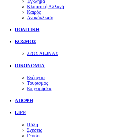
Έγκλημα
Κλιματική Αλλαγή
Καιρός
Ανακύκλωση
ΠΟΛΙΤΙΚΗ
ΚΟΣΜΟΣ
22ΟΣ ΑΙΩΝΑΣ
ΟΙΚΟΝΟΜΙΑ
Ενέργεια
Τουρισμός
Επιχειρήσεις
ΑΠΟΨΗ
LIFE
Πόλη
Σχέσεις
Γεύση