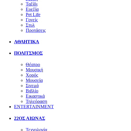
Ταξίδι
Ευεξία
Pet Life
Γονείς
Στυλ
Προτάσεις
ΑΘΛΗΤΙΚΑ
ΠΟΛΙΤΣΜΟΣ
Θέατρο
Μουσική
Χορός
Μουσεία
Σινεμά
Βιβλίο
Εικαστικά
Τηλεόραση
ENTERTAINMENT
22ΟΣ ΑΙΩΝΑΣ
Τεχνολογία