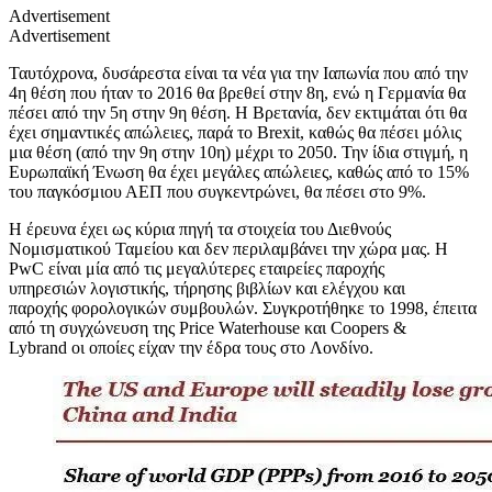
Advertisement
Advertisement
Ταυτόχρονα, δυσάρεστα είναι τα νέα για την Ιαπωνία που από την
4η θέση που ήταν το 2016 θα βρεθεί στην 8η, ενώ η Γερμανία θα
πέσει από την 5η στην 9η θέση. Η Βρετανία, δεν εκτιμάται ότι θα
έχει σημαντικές απώλειες, παρά το Brexit, καθώς θα πέσει μόλις
μια θέση (από την 9η στην 10η) μέχρι το 2050. Την ίδια στιγμή, η
Ευρωπαϊκή Ένωση θα έχει μεγάλες απώλειες, καθώς από το 15%
του παγκόσμιου ΑΕΠ που συγκεντρώνει, θα πέσει στο 9%.
Η έρευνα έχει ως κύρια πηγή τα στοιχεία του Διεθνούς
Νομισματικού Ταμείου και δεν περιλαμβάνει την χώρα μας. Η
PwC είναι μία από τις μεγαλύτερες εταιρείες παροχής
υπηρεσιών λογιστικής, τήρησης βιβλίων και ελέγχου και
παροχής φορολογικών συμβουλών. Συγκροτήθηκε το 1998, έπειτα
από τη συγχώνευση της Price Waterhouse και Coopers &
Lybrand οι οποίες είχαν την έδρα τους στο Λονδίνο.