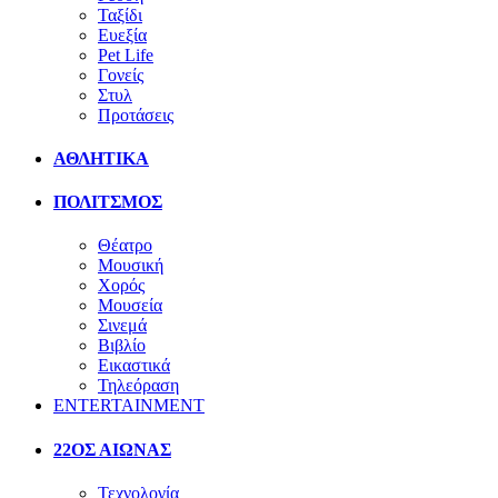
Ταξίδι
Ευεξία
Pet Life
Γονείς
Στυλ
Προτάσεις
ΑΘΛΗΤΙΚΑ
ΠΟΛΙΤΣΜΟΣ
Θέατρο
Μουσική
Χορός
Μουσεία
Σινεμά
Βιβλίο
Εικαστικά
Τηλεόραση
ENTERTAINMENT
22ΟΣ ΑΙΩΝΑΣ
Τεχνολογία