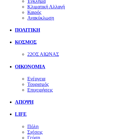
Έγκλημα
Κλιματική Αλλαγή
Καιρός
Ανακύκλωση
ΠΟΛΙΤΙΚΗ
ΚΟΣΜΟΣ
22ΟΣ ΑΙΩΝΑΣ
ΟΙΚΟΝΟΜΙΑ
Ενέργεια
Τουρισμός
Επιχειρήσεις
ΑΠΟΨΗ
LIFE
Πόλη
Σχέσεις
Γεύση