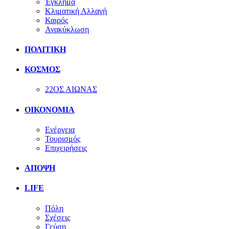
Έγκλημα
Κλιματική Αλλαγή
Καιρός
Ανακύκλωση
ΠΟΛΙΤΙΚΗ
ΚΟΣΜΟΣ
22ΟΣ ΑΙΩΝΑΣ
ΟΙΚΟΝΟΜΙΑ
Ενέργεια
Τουρισμός
Επιχειρήσεις
ΑΠΟΨΗ
LIFE
Πόλη
Σχέσεις
Γεύση