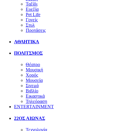
Ταξίδι
Ευεξία
Pet Life
Γονείς
Στυλ
Προτάσεις
ΑΘΛΗΤΙΚΑ
ΠΟΛΙΤΣΜΟΣ
Θέατρο
Μουσική
Χορός
Μουσεία
Σινεμά
Βιβλίο
Εικαστικά
Τηλεόραση
ENTERTAINMENT
22ΟΣ ΑΙΩΝΑΣ
Τεχνολογία